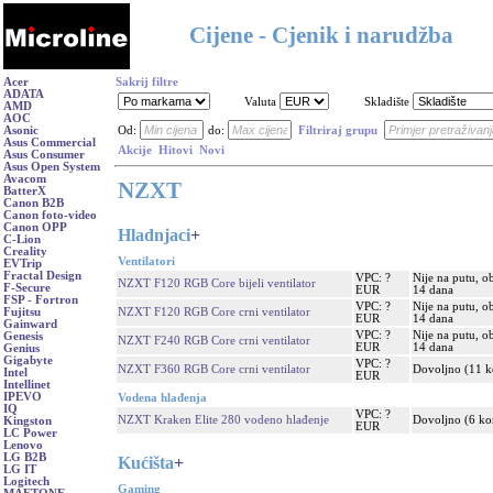
Cijene - Cjenik i narudžba
Acer
Sakrij filtre
ADATA
Valuta
Skladište
AMD
AOC
Asonic
Od:
do:
Filtriraj grupu
Asus Commercial
Akcije
Hitovi
Novi
Asus Consumer
Asus Open System
Avacom
NZXT
BatterX
Canon B2B
Canon foto-video
Canon OPP
Hladnjaci
+
C-Lion
Creality
Ventilatori
EVTrip
Fractal Design
VPC: ?
Nije na putu, o
NZXT F120 RGB Core bijeli ventilator
F-Secure
EUR
14 dana
FSP - Fortron
VPC: ?
Nije na putu, o
NZXT F120 RGB Core crni ventilator
Fujitsu
EUR
14 dana
Gainward
VPC: ?
Nije na putu, o
Genesis
NZXT F240 RGB Core crni ventilator
EUR
14 dana
Genius
Gigabyte
VPC: ?
NZXT F360 RGB Core crni ventilator
Dovoljno (11 
Intel
EUR
Intellinet
IPEVO
Vodena hlađenja
IQ
VPC: ?
NZXT Kraken Elite 280 vodeno hlađenje
Dovoljno (6 k
Kingston
EUR
LC Power
Lenovo
LG B2B
Kućišta
+
LG IT
Logitech
Gaming