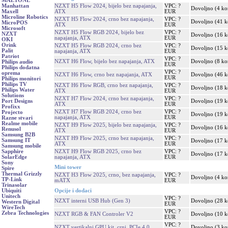
MAETONE
NZXT H5 Flow 2024, bijelo bez napajanja,
VPC: ?
Manhattan
Dovoljno (4 k
ATX
EUR
Maxell
Microline Robotics
NZXT H5 Flow 2024, crno bez napajanja,
VPC: ?
Dovoljno (41 
MicroPOS
ATX
EUR
Microsoft
NZXT H5 Flow RGB 2024, bijelo bez
VPC: ?
NZXT
Dovoljno (16 
napajanja, ATX
EUR
OKI
Orink
NZXT H5 Flow RGB 2024, crno bez
VPC: ?
Dovoljno (15 
Palit
napajanja, ATX
EUR
Patriot
VPC: ?
NZXT H6 Flow, bijelo bez napajanja, ATX
Dovoljno (8 k
Philips audio
EUR
Philips dodatna
VPC: ?
oprema
NZXT H6 Flow, crno bez napajanja, ATX
Dovoljno (46 
EUR
Philips monitori
Philips TV
NZXT H6 Flow RGB, crno bez napajanja,
VPC: ?
Dovoljno (18 
Philips Water
ATX
EUR
Solutions
NZXT H7 Flow 2024, crno bez napajanja,
VPC: ?
Dovoljno (19 
Port Designs
ATX
EUR
Profixx
NZXT H7 Flow RGB 2024, crno bez
VPC: ?
Projecto
Dovoljno (19 
napajanja, ATX
EUR
Razne stvari
Realme mobile
NZXT H9 Flow 2025, bijelo bez napajanja,
VPC: ?
Dovoljno (16 
Renusol
ATX
EUR
Samsung B2B
NZXT H9 Flow 2025, crno bez napajanja,
VPC: ?
Samsung IT
Dovoljno (17 
ATX
EUR
Samsung mobile
NZXT H9 Flow RGB 2025, crno bez
VPC: ?
Sapphire
Dovoljno (17 
napajanja, ATX
EUR
SolarEdge
Sony
Mini tower
Spire
Thermal Grizzly
NZXT H3 Flow 2025, crno, bez napajanja,
VPC: ?
Dovoljno (4 k
TP-Link
mATX
EUR
Trinasolar
Opcije i dodaci
Ubiquiti
Unitech
VPC: ?
NZXT interni USB Hub (Gen 3)
Dovoljno (28 
Western Digital
EUR
WireTech
VPC: ?
Zebra Technologies
NZXT RGB & FAN Controler V2
Dovoljno (10 
EUR
VPC: ?
NZXT vertikalni GPU kit, crni, PCIe 4.0
Dovoljno (3 k