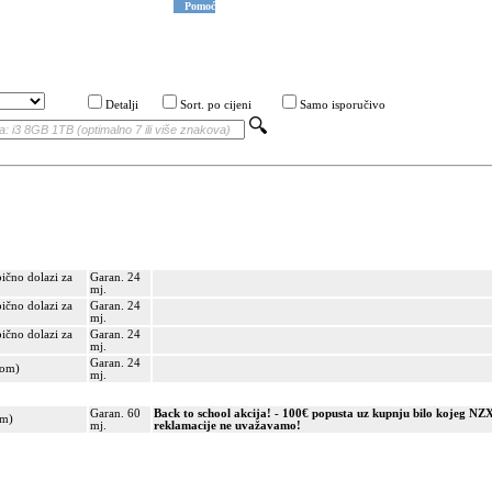
Pomoć
Detalji
Sort. po cijeni
Samo isporučivo
bično dolazi za
Garan. 24
mj.
bično dolazi za
Garan. 24
mj.
bično dolazi za
Garan. 24
mj.
Garan. 24
kom)
mj.
Garan. 60
Back to school akcija! - 100€ popusta uz kupnju bilo kojeg NZX
om)
mj.
reklamacije ne uvažavamo!