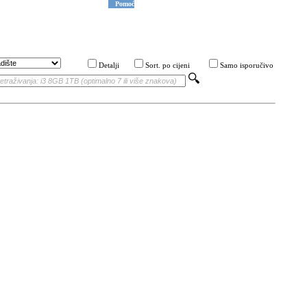
Pomoć
Detalji
Sort. po cijeni
Samo isporučivo