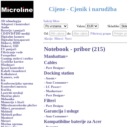
Cijene - Cjenik i narudžba
3D tehnologija
Sakrij filtre
Adapteri i kontroleri
Valuta
Skladište
Audio
Baterije i punjači
CD/DVD/FDD mediji
Od:
do:
Filtriraj grupu
Digitalne kamere
Akcije
Hitovi
Novi
Digitalni fotoaparati
Diskovi, HDD
Diskovi, SSD
Notebook - pribor (215)
EV punjači
Filtriranje vode
Manhattan
+
Fotopribor
Gaming stolovi i stolice
Cables
Grafičke kartice
Hladnjaci
- Port Designs
+
Igraći kontroleri
Kabeli i konektori
Docking station
Kalkulatori
Kamere, web
- Asonic
+
Kit
- Asus Consumer
+
Konferencijska oprema
Kontroleri motora
- LC Power
+
Kućišta
- Manhattan
+
Laserski uređaji
- Port Designs
+
Matične ploče
Mehanika
Filteri
Memorije i čitači
Mikrokontrolerske pločice
- Port Designs
Miševi, prezenteri
Garancija i usluge
Mobiteli
Mobiteli pribor
- Asus Consumer
+
Monitori
Kompatibilne baterije za Acer
Motori
Mrežna oprema
- Avacom
+