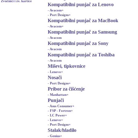
Zvučnici i zv. kartice
Kompatibilni punjač za Lenovo
- Avacom
+
- Port Designs
+
Kompatibilni punjač za MacBook
- Avacom
+
Kompatibilni punjač za Samsung
- Avacom
Kompatibilni punjač za Sony
- Avacom
Kompatibilni punjač za Toshiba
- Avacom
Miševi, tipkovnice
- Lenovo
+
Nosači
- Port Designs
+
Pribor za čišćenje
- Manhattan
+
Punjači
- Asus Consumer
+
- FSP - Fortron
+
- LC Power
+
- Lenovo
+
- Port Designs
+
Stalak/hladilo
- Genius
+