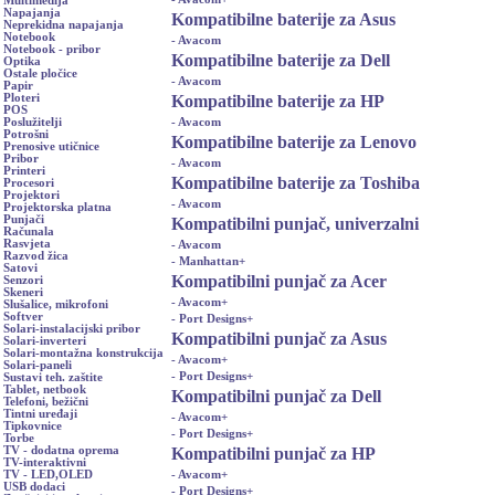
Multimedija
Napajanja
Kompatibilne baterije za Asus
Neprekidna napajanja
Notebook
- Avacom
Notebook - pribor
Kompatibilne baterije za Dell
Optika
Ostale pločice
- Avacom
Papir
Kompatibilne baterije za HP
Ploteri
POS
- Avacom
Poslužitelji
Potrošni
Kompatibilne baterije za Lenovo
Prenosive utičnice
Pribor
- Avacom
Printeri
Kompatibilne baterije za Toshiba
Procesori
Projektori
- Avacom
Projektorska platna
Punjači
Kompatibilni punjač, univerzalni
Računala
Rasvjeta
- Avacom
Razvod žica
- Manhattan
+
Satovi
Kompatibilni punjač za Acer
Senzori
Skeneri
- Avacom
+
Slušalice, mikrofoni
Softver
- Port Designs
+
Solari-instalacijski pribor
Kompatibilni punjač za Asus
Solari-inverteri
Solari-montažna konstrukcija
- Avacom
+
Solari-paneli
- Port Designs
+
Sustavi teh. zaštite
Tablet, netbook
Kompatibilni punjač za Dell
Telefoni, bežični
Tintni uređaji
- Avacom
+
Tipkovnice
- Port Designs
+
Torbe
Kompatibilni punjač za HP
TV - dodatna oprema
TV-interaktivni
- Avacom
+
TV - LED,OLED
USB dodaci
- Port Designs
+