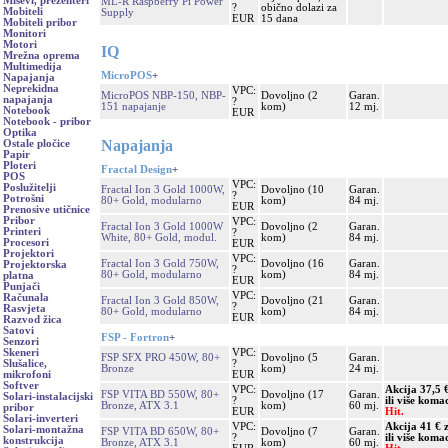
Miševi, prezenteri
ML-R Raspberry Pi Power
?
obično dolazi za
Mobiteli
Supply
EUR
15 dana
Mobiteli pribor
Monitori
Motori
IQ
Mrežna oprema
Multimedija
MicroPOS
+
Napajanja
Neprekidna
VPC:
MicroPOS NBP-150, NBP-
Dovoljno (2
Garan.
napajanja
?
151 napajanje
kom)
12 mj.
Notebook
EUR
Notebook - pribor
Optika
Napajanja
Ostale pločice
Papir
Ploteri
Fractal Design
+
POS
VPC:
Poslužitelji
Fractal Ion 3 Gold 1000W,
Dovoljno (10
Garan.
?
Potrošni
80+ Gold, modularno
kom)
84 mj.
EUR
Prenosive utičnice
Pribor
VPC:
Fractal Ion 3 Gold 1000W
Dovoljno (2
Garan.
Printeri
?
White, 80+ Gold, modul.
kom)
84 mj.
Procesori
EUR
Projektori
VPC:
Fractal Ion 3 Gold 750W,
Dovoljno (16
Garan.
Projektorska
?
80+ Gold, modularno
kom)
84 mj.
platna
EUR
Punjači
VPC:
Računala
Fractal Ion 3 Gold 850W,
Dovoljno (21
Garan.
?
Rasvjeta
80+ Gold, modularno
kom)
84 mj.
EUR
Razvod žica
Satovi
FSP - Fortron
+
Senzori
VPC:
Skeneri
FSP SFX PRO 450W, 80+
Dovoljno (5
Garan.
?
Slušalice,
Bronze
kom)
24 mj.
EUR
mikrofoni
Softver
VPC:
Akcija 37,5 
FSP VITA BD 550W, 80+
Dovoljno (17
Garan.
Solari-instalacijski
?
ili više koma
Bronze, ATX 3.1
kom)
60 mj.
pribor
EUR
Hit.
Solari-inverteri
VPC:
Akcija 41 € 
Solari-montažna
FSP VITA BD 650W, 80+
Dovoljno (7
Garan.
?
ili više koma
konstrukcija
Bronze, ATX 3.1
kom)
60 mj.