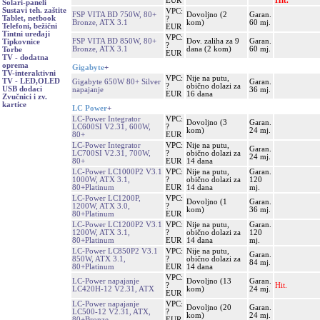
EUR
Hit.
Solari-paneli
Sustavi teh. zaštite
VPC:
FSP VITA BD 750W, 80+
Dovoljno (2
Garan.
Tablet, netbook
?
Bronze, ATX 3.1
kom)
60 mj.
Telefoni, bežični
EUR
Tintni uređaji
VPC:
FSP VITA BD 850W, 80+
Dov. zaliha za 9
Garan.
Tipkovnice
?
Bronze, ATX 3.1
dana (2 kom)
60 mj.
Torbe
EUR
TV - dodatna
oprema
Gigabyte
+
TV-interaktivni
VPC:
Nije na putu,
TV - LED,OLED
Gigabyte 650W 80+ Silver
Garan.
?
obično dolazi za
USB dodaci
napajanje
36 mj.
EUR
16 dana
Zvučnici i zv.
kartice
LC Power
+
LC-Power Integrator
VPC:
Dovoljno (3
Garan.
LC600SI V2.31, 600W,
?
kom)
24 mj.
80+
EUR
LC-Power Integrator
VPC:
Nije na putu,
Garan.
LC700SI V2.31, 700W,
?
obično dolazi za
24 mj.
80+
EUR
14 dana
LC-Power LC1000P2 V3.1
VPC:
Nije na putu,
Garan.
1000W, ATX 3.1,
?
obično dolazi za
120
80+Platinum
EUR
14 dana
mj.
LC-Power LC1200P,
VPC:
Dovoljno (1
Garan.
1200W, ATX 3.0,
?
kom)
36 mj.
80+Platinum
EUR
LC-Power LC1200P2 V3.1
VPC:
Nije na putu,
Garan.
1200W, ATX 3.1,
?
obično dolazi za
120
80+Platinum
EUR
14 dana
mj.
LC-Power LC850P2 V3.1
VPC:
Nije na putu,
Garan.
850W, ATX 3.1,
?
obično dolazi za
84 mj.
80+Platinum
EUR
14 dana
VPC:
LC-Power napajanje
Dovoljno (13
Garan.
?
Hit.
LC420H-12 V2.31, ATX
kom)
24 mj.
EUR
LC-Power napajanje
VPC:
Dovoljno (20
Garan.
LC500-12 V2.31, ATX,
?
kom)
24 mj.
80+Bronze
EUR