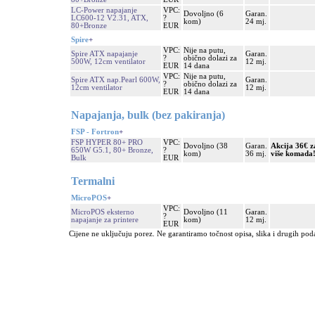
LC-Power napajanje
VPC:
Dovoljno (6
Garan.
LC600-12 V2.31, ATX,
?
kom)
24 mj.
80+Bronze
EUR
Spire
+
VPC:
Nije na putu,
Spire ATX napajanje
Garan.
?
obično dolazi za
500W, 12cm ventilator
12 mj.
EUR
14 dana
VPC:
Nije na putu,
Spire ATX nap.Pearl 600W,
Garan.
?
obično dolazi za
12cm ventilator
12 mj.
EUR
14 dana
Napajanja, bulk (bez pakiranja)
FSP - Fortron
+
FSP HYPER 80+ PRO
VPC:
Dovoljno (38
Garan.
Akcija 36€ za
650W G5.1, 80+ Bronze,
?
kom)
36 mj.
više komada
Bulk
EUR
Termalni
MicroPOS
+
VPC:
MicroPOS eksterno
Dovoljno (11
Garan.
?
napajanje za printere
kom)
12 mj.
EUR
Cijene ne uključuju porez. Ne garantiramo točnost opisa, slika i drugih pod