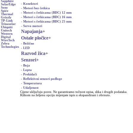
Sapphire
- Konektori
SolarEdge
Sony
- Motori bez četkica
Spire
- Motori s četkicama (BDC) 12 mm
Thermal
- Motori s četkicama (BDC) 16 mm
Grizzly
TP-Link
- Motori s četkicama (BDC) 25 mm
Trinasolar
- Servo motori
Ubiquiti
Napajanja
+
Unitech
Western
Ostale pločice
+
Digital
WireTech
- Bežično
Zebra
Technologies
- LED
Razvod žica
+
Senzori
+
- Boja
- Lopta
- Prekidači
- Reflektivni senzori podloge
- Temperatura
- Udaljenost
Cijene uključuju porez. Ne garantiramo točnost opisa, slika i drugih podataka.
Klikom na željenu opciju mijenjate ispis u ekspandirani i obrnuto.