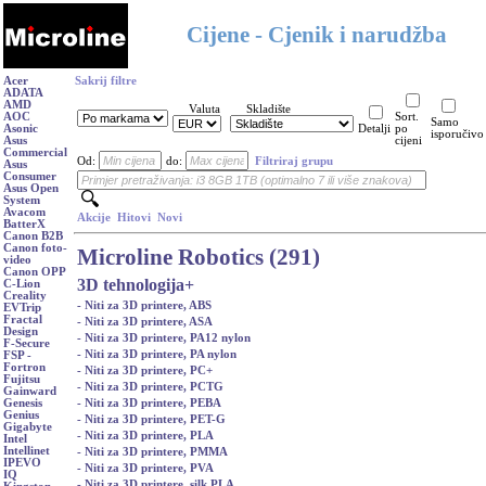
Cijene - Cjenik i narudžba
Acer
Sakrij filtre
ADATA
AMD
Valuta
Skladište
AOC
Sort.
Samo
Asonic
Detalji
po
isporučivo
Asus
cijeni
Commercial
Od:
do:
Filtriraj grupu
Asus
Consumer
Asus Open
System
Avacom
Akcije
Hitovi
Novi
BatterX
Canon B2B
Canon foto-
Microline Robotics (291)
video
Canon OPP
3D tehnologija
+
C-Lion
Creality
- Niti za 3D printere, ABS
EVTrip
Fractal
- Niti za 3D printere, ASA
Design
- Niti za 3D printere, PA12 nylon
F-Secure
- Niti za 3D printere, PA nylon
FSP -
Fortron
- Niti za 3D printere, PC+
Fujitsu
- Niti za 3D printere, PCTG
Gainward
- Niti za 3D printere, PEBA
Genesis
Genius
- Niti za 3D printere, PET-G
Gigabyte
- Niti za 3D printere, PLA
Intel
Intellinet
- Niti za 3D printere, PMMA
IPEVO
- Niti za 3D printere, PVA
IQ
- Niti za 3D printere, silk PLA