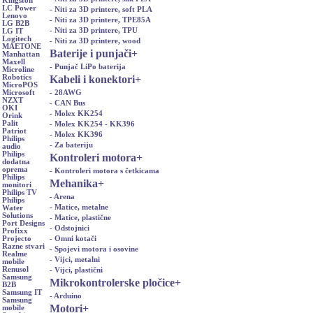
Kingston
LC Power
- Niti za 3D printere, soft PLA
Lenovo
- Niti za 3D printere, TPE85A
LG B2B
- Niti za 3D printere, TPU
LG IT
Logitech
- Niti za 3D printere, wood
MAETONE
Baterije i punjači
+
Manhattan
Maxell
- Punjač LiPo baterija
Microline
Kabeli i konektori
+
Robotics
MicroPOS
- 28AWG
Microsoft
NZXT
- CAN Bus
OKI
- Molex KK254
Orink
Palit
- Molex KK254 - KK396
Patriot
- Molex KK396
Philips
- Za bateriju
audio
Philips
Kontroleri motora
+
dodatna
oprema
- Kontroleri motora s četkicama
Philips
Mehanika
+
monitori
Philips TV
- Arena
Philips
- Matice, metalne
Water
Solutions
- Matice, plastične
Port Designs
- Odstojnici
Profixx
- Omni kotači
Projecto
Razne stvari
- Spojevi motora i osovine
Realme
- Vijci, metalni
mobile
Renusol
- Vijci, plastični
Samsung
Mikrokontrolerske pločice
+
B2B
Samsung IT
- Arduino
Samsung
Motori
+
mobile