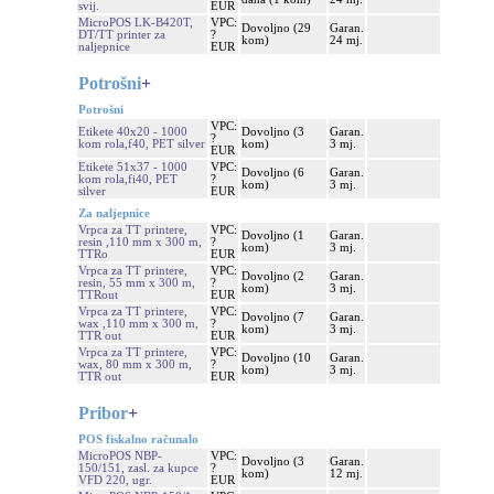
svij.
EUR
MicroPOS LK-B420T,
VPC:
Dovoljno (29
Garan.
DT/TT printer za
?
kom)
24 mj.
naljepnice
EUR
Potrošni
+
Potrošni
VPC:
Etikete 40x20 - 1000
Dovoljno (3
Garan.
?
kom rola,f40, PET silver
kom)
3 mj.
EUR
Etikete 51x37 - 1000
VPC:
Dovoljno (6
Garan.
kom rola,fi40, PET
?
kom)
3 mj.
silver
EUR
Za naljepnice
Vrpca za TT printere,
VPC:
Dovoljno (1
Garan.
resin ,110 mm x 300 m,
?
kom)
3 mj.
TTRo
EUR
Vrpca za TT printere,
VPC:
Dovoljno (2
Garan.
resin, 55 mm x 300 m,
?
kom)
3 mj.
TTRout
EUR
Vrpca za TT printere,
VPC:
Dovoljno (7
Garan.
wax ,110 mm x 300 m,
?
kom)
3 mj.
TTR out
EUR
Vrpca za TT printere,
VPC:
Dovoljno (10
Garan.
wax, 80 mm x 300 m,
?
kom)
3 mj.
TTR out
EUR
Pribor
+
POS fiskalno računalo
MicroPOS NBP-
VPC:
Dovoljno (3
Garan.
150/151, zasl. za kupce
?
kom)
12 mj.
VFD 220, ugr.
EUR