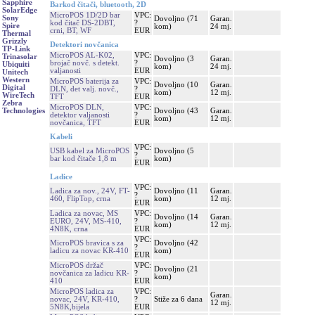
Sapphire
Barkod čitači, bluetooth, 2D
SolarEdge
MicroPOS 1D/2D bar
VPC:
Sony
Dovoljno (71
Garan.
kod čitač DS-2DBT,
?
Spire
kom)
24 mj.
crni, BT, WF
EUR
Thermal
Grizzly
Detektori novčanica
TP-Link
MicroPOS AL-K02,
VPC:
Trinasolar
Dovoljno (3
Garan.
brojač novč. s detekt.
?
Ubiquiti
kom)
24 mj.
valjanosti
EUR
Unitech
Western
MicroPOS baterija za
VPC:
Dovoljno (10
Garan.
Digital
DLN, det valj. novč.,
?
kom)
12 mj.
WireTech
TFT
EUR
Zebra
MicroPOS DLN,
VPC:
Dovoljno (43
Garan.
Technologies
detektor valjanosti
?
kom)
12 mj.
novčanica, TFT
EUR
Kabeli
VPC:
USB kabel za MicroPOS
Dovoljno (5
?
bar kod čitače 1,8 m
kom)
EUR
Ladice
VPC:
Ladica za nov., 24V, FT-
Dovoljno (11
Garan.
?
460, FlipTop, crna
kom)
12 mj.
EUR
Ladica za novac, MS
VPC:
Dovoljno (14
Garan.
EURO, 24V, MS-410,
?
kom)
12 mj.
4N8K, crna
EUR
VPC:
MicroPOS bravica s za
Dovoljno (42
?
ladicu za novac KR-410
kom)
EUR
MicroPOS držač
VPC:
Dovoljno (21
novčanica za ladicu KR-
?
kom)
410
EUR
MicroPOS ladica za
VPC:
Garan.
novac, 24V, KR-410,
?
Stiže za 6 dana
12 mj.
5N8K,bijela
EUR