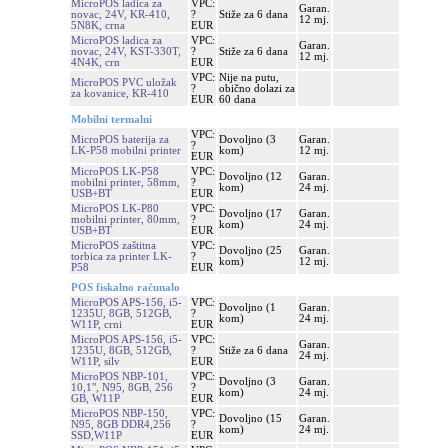
MicroPOS ladica za
VPC:
Garan.
novac, 24V, KR-410,
?
Stiže za 6 dana
12 mj.
5N8K, crna
EUR
MicroPOS ladica za
VPC:
Garan.
novac, 24V, KST-330T,
?
Stiže za 6 dana
12 mj.
4N4K, crn
EUR
VPC:
Nije na putu,
MicroPOS PVC uložak
?
obično dolazi za
za kovanice, KR-410
EUR
60 dana
Mobilni termalni
VPC:
MicroPOS baterija za
Dovoljno (3
Garan.
?
LK-P58 mobilni printer
kom)
12 mj.
EUR
MicroPOS LK-P58
VPC:
Dovoljno (12
Garan.
mobilni printer, 58mm,
?
kom)
24 mj.
USB+BT
EUR
MicroPOS LK-P80
VPC:
Dovoljno (17
Garan.
mobilni printer, 80mm,
?
kom)
24 mj.
USB+BT
EUR
MicroPOS zaštitna
VPC:
Dovoljno (25
Garan.
torbica za printer LK-
?
kom)
12 mj.
P58
EUR
POS fiskalno računalo
MicroPOS APS-156, i5-
VPC:
Dovoljno (1
Garan.
1235U, 8GB, 512GB,
?
kom)
24 mj.
W11P, crni
EUR
MicroPOS APS-156, i5-
VPC:
Garan.
1235U, 8GB, 512GB,
?
Stiže za 6 dana
24 mj.
W11P, silv
EUR
MicroPOS NBP-101,
VPC:
Dovoljno (3
Garan.
10,1", N95, 8GB, 256
?
kom)
24 mj.
GB, W11P
EUR
MicroPOS NBP-150,
VPC:
Dovoljno (15
Garan.
N95, 8GB DDR4,256
?
kom)
24 mj.
SSD,W11P
EUR