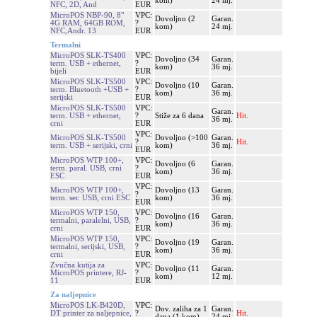
kom)
24 mj.
NFC, 2D, And
EUR
MicroPOS NBP-90, 8"
VPC:
Dovoljno (2
Garan.
4G RAM, 64GB ROM,
?
kom)
24 mj.
NFC,Andr. 13
EUR
Termalni
MicroPOS SLK-TS400
VPC:
Dovoljno (34
Garan.
term. USB + ethernet,
?
kom)
36 mj.
bijeli
EUR
MicroPOS SLK-TS500
VPC:
Dovoljno (10
Garan.
term. Bluetooth +USB +
?
kom)
36 mj.
serijski
EUR
MicroPOS SLK-TS500
VPC:
Garan.
term. USB + ethernet,
?
Stiže za 6 dana
Hit.
36 mj.
crni
EUR
VPC:
MicroPOS SLK-TS500
Dovoljno (>100
Garan.
?
Hit.
term. USB + serijski, crni
kom)
36 mj.
EUR
MicroPOS WTP 100+,
VPC:
Dovoljno (6
Garan.
term. paral. USB, crni
?
kom)
36 mj.
ESC
EUR
VPC:
MicroPOS WTP 100+,
Dovoljno (13
Garan.
?
term. ser. USB, crni ESC
kom)
36 mj.
EUR
MicroPOS WTP 150,
VPC:
Dovoljno (16
Garan.
termalni, paralelni, USB,
?
kom)
36 mj.
crni
EUR
MicroPOS WTP 150,
VPC:
Dovoljno (19
Garan.
termalni, serijski, USB,
?
kom)
36 mj.
crni
EUR
Zvučna kutija za
VPC:
Dovoljno (11
Garan.
MicroPOS printere, RJ-
?
kom)
12 mj.
11
EUR
Za naljepnice
MicroPOS LK-B420D,
VPC:
Dov. zaliha za 1
Garan.
DT printer za naljepnice,
?
Hit.
dana (1 kom)
24 mj.