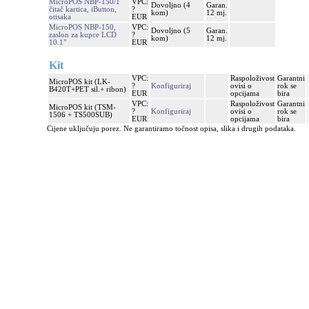
MicroPOS NBP-150/1
VPC:
Dovoljno (4
Garan.
čitač kartica, iButton,
?
kom)
12 mj.
otisaka
EUR
MicroPOS NBP-150,
VPC:
Dovoljno (5
Garan.
zaslon za kupce LCD
?
kom)
12 mj.
10.1"
EUR
Kit
VPC:
Raspoloživost
Garantni
MicroPOS kit (LK-
?
Konfiguriraj
ovisi o
rok se
B420T+PET sil.+ ribon)
EUR
opcijama
bira
VPC:
Raspoloživost
Garantni
MicroPOS kit (TSM-
?
Konfiguriraj
ovisi o
rok se
1506 + TS500SUB)
EUR
opcijama
bira
Cijene uključuju porez. Ne garantiramo točnost opisa, slika i drugih podataka.