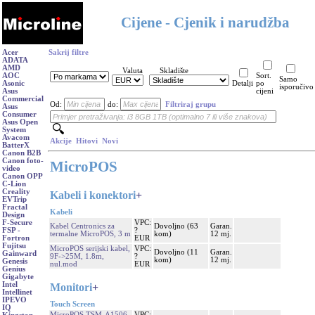
Cijene - Cjenik i narudžba
Acer
Sakrij filtre
ADATA
AMD
Valuta
Skladište
AOC
Sort.
Samo
Asonic
Detalji
po
isporučivo
Asus
cijeni
Commercial
Od:
do:
Filtriraj grupu
Asus
Consumer
Asus Open
System
Avacom
Akcije
Hitovi
Novi
BatterX
Canon B2B
Canon foto-
MicroPOS
video
Canon OPP
C-Lion
Creality
Kabeli i konektori
+
EVTrip
Fractal
Kabeli
Design
VPC:
F-Secure
Kabel Centronics za
Dovoljno (63
Garan.
?
FSP -
termalne MicroPOS, 3 m
kom)
12 mj.
EUR
Fortron
Fujitsu
MicroPOS serijski kabel,
VPC:
Dovoljno (11
Garan.
Gainward
9F->25M, 1.8m,
?
kom)
12 mj.
Genesis
nul.mod
EUR
Genius
Gigabyte
Intel
Monitori
+
Intellinet
IPEVO
Touch Screen
IQ
MicroPOS TSM-A1506,
VPC: