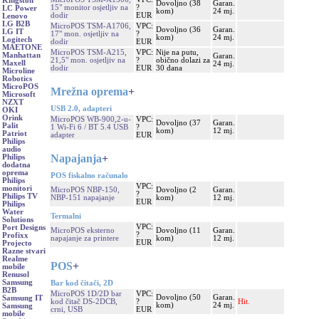
Kingston
Dovoljno (38
Garan.
15" monitor osjetljiv na
?
LC Power
kom)
24 mj.
dodir
EUR
Lenovo
LG B2B
MicroPOS TSM-A1706,
VPC:
Dovoljno (36
Garan.
LG IT
17" mon. osjetljiv na
?
kom)
24 mj.
Logitech
dodir
EUR
MAETONE
MicroPOS TSM-A215,
VPC:
Nije na putu,
Manhattan
Garan.
21,5" mon. osjetljiv na
?
obično dolazi za
Maxell
24 mj.
dodir
EUR
30 dana
Microline
Robotics
MicroPOS
Mrežna oprema
+
Microsoft
NZXT
USB 2.0, adapteri
OKI
Orink
MicroPOS WB-900,2-u-
VPC:
Dovoljno (37
Garan.
Palit
1 Wi-Fi 6 / BT 5.4 USB
?
kom)
12 mj.
Patriot
adapter
EUR
Philips
audio
Napajanja
+
Philips
dodatna
oprema
POS fiskalno računalo
Philips
VPC:
monitori
MicroPOS NBP-150,
Dovoljno (2
Garan.
?
Philips TV
NBP-151 napajanje
kom)
12 mj.
EUR
Philips
Water
Termalni
Solutions
VPC:
Port Designs
MicroPOS eksterno
Dovoljno (11
Garan.
?
Profixx
napajanje za printere
kom)
12 mj.
EUR
Projecto
Razne stvari
Realme
POS
+
mobile
Renusol
Samsung
Bar kod čitači, 2D
B2B
MicroPOS 1D/2D bar
VPC:
Dovoljno (50
Garan.
Samsung IT
kod čitač DS-2DCB,
?
Hit.
kom)
24 mj.
Samsung
crni, USB
EUR
mobile