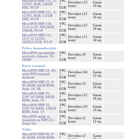
MicroPOS NBP-151, i5-
VPC:
Dovoljno (13
Garan.
1235U, 8GB, 256GB
?
kom)
24 mj.
SSD, W11P
EUR
MicroPOS NBP-151, i5-
VPC:
Dovoljno (11
Garan.
1235U, 8GB, 512GB
?
kom)
24 mj.
SSD, W11P
EUR
MicroPOS NBP-156,
VPC:
Dovoljno (15
Garan.
15,6+11,6", N95,8GB,
?
kom)
24 mj.
256GB, W11P
EUR
MicroPOS NBP-215,
VPC:
Dovoljno (11
Garan.
21,5" i5-1235U,
?
kom)
24 mj.
16GB,512GB, W11P
EUR
Pribor, komunikacijski
MicroPOS ugostiteljski
VPC:
Dovoljno (9
Garan.
pozivnik s bazom, CS-
?
kom)
24 mj.
10QM
EUR
Ručni terminali
MicroPOS NBP-20, 4G,
VPC:
Dovoljno (44
Garan.
ručni POS terminal,
?
kom)
12 mj.
Android
EUR
MicroPOS NBP-55, 4"
VPC:
Dovoljno (3
Garan.
4G RAM, 64GB ROM,
?
kom)
24 mj.
Andr. 10, SR
EUR
MicroPOS NBP-70,
VPC:
Dovoljno (12
Garan.
5,99" 4G RAM, 64GB
?
kom)
24 mj.
ROM, Andr. 10
EUR
MicroPOS NBP-70,
VPC:
Dovoljno (10
Garan.
5,99" 5G RAM, 128GB
?
kom)
24 mj.
ROM, Andr. 13
EUR
MicroPOS stalak sa
VPC:
Dovoljno (2
Garan.
punjačem za NBP-55 i
?
kom)
12 mj.
drugu bat.
EUR
Tablet
MicroPOS NBP-90, 8"
VPC:
Dovoljno (2
Garan.
4G RAM, 64GB ROM,
?