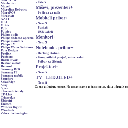
MAETONE
- Čitači
Manhattan
Miševi, prezenteri
+
Maxell
Microline Robotics
- Podloga za miša
MicroPOS
Microsoft
Mobiteli pribor
+
NZXT
OKI
- Nosači
Orink
- Punjači
Palit
Patriot
- USB kabeli
Philips audio
Monitori
+
Philips dodatna oprema
Philips monitori
- Nosači
Philips TV
Notebook - pribor
+
Philips Water Solutions
Port Designs
- Docking station
Profixx
Projecto
- Kompatibilni punjač, univerzalni
Razne stvari
- Pribor za čišćenje
Realme mobile
Projektori
+
Renusol
Samsung B2B
- Nosači
Samsung IT
Samsung mobile
TV - LED,OLED
+
Sapphire
SolarEdge
- Nosači
Sony
Cijene uključuju porez. Ne garantiramo točnost opisa, slika i drugih p
Spire
Thermal Grizzly
TP-Link
Trinasolar
Ubiquiti
Unitech
Western Digital
WireTech
Zebra Technologies