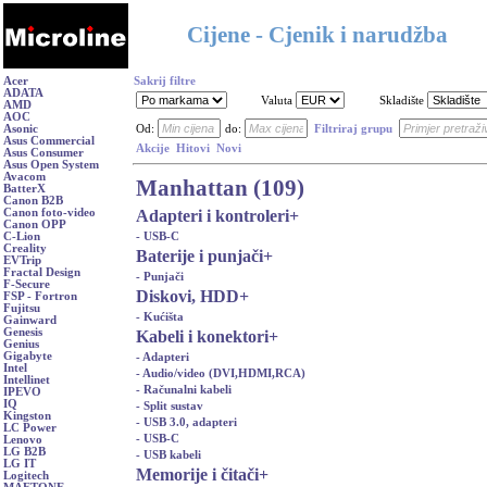
Cijene - Cjenik i narudžba
Acer
Sakrij filtre
ADATA
Valuta
Skladište
AMD
AOC
Asonic
Od:
do:
Filtriraj grupu
Asus Commercial
Akcije
Hitovi
Novi
Asus Consumer
Asus Open System
Avacom
Manhattan (109)
BatterX
Canon B2B
Adapteri i kontroleri
+
Canon foto-video
Canon OPP
- USB-C
C-Lion
Creality
Baterije i punjači
+
EVTrip
Fractal Design
- Punjači
F-Secure
Diskovi, HDD
+
FSP - Fortron
Fujitsu
- Kućišta
Gainward
Genesis
Kabeli i konektori
+
Genius
Gigabyte
- Adapteri
Intel
- Audio/video (DVI,HDMI,RCA)
Intellinet
- Računalni kabeli
IPEVO
IQ
- Split sustav
Kingston
- USB 3.0, adapteri
LC Power
- USB-C
Lenovo
LG B2B
- USB kabeli
LG IT
Memorije i čitači
+
Logitech