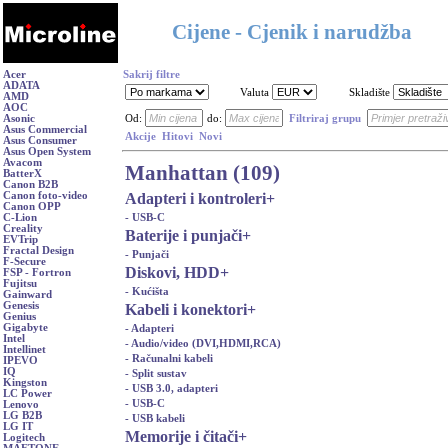
Cijene - Cjenik i narudžba
Acer
Sakrij filtre
ADATA
Valuta
Skladište
AMD
AOC
Asonic
Od:
do:
Filtriraj grupu
Asus Commercial
Akcije
Hitovi
Novi
Asus Consumer
Asus Open System
Avacom
Manhattan (109)
BatterX
Canon B2B
Adapteri i kontroleri
+
Canon foto-video
Canon OPP
- USB-C
C-Lion
Creality
Baterije i punjači
+
EVTrip
Fractal Design
- Punjači
F-Secure
Diskovi, HDD
+
FSP - Fortron
Fujitsu
- Kućišta
Gainward
Genesis
Kabeli i konektori
+
Genius
Gigabyte
- Adapteri
Intel
- Audio/video (DVI,HDMI,RCA)
Intellinet
- Računalni kabeli
IPEVO
IQ
- Split sustav
Kingston
- USB 3.0, adapteri
LC Power
- USB-C
Lenovo
LG B2B
- USB kabeli
LG IT
Memorije i čitači
+
Logitech