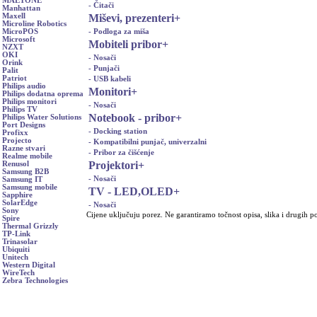
MAETONE
- Čitači
Manhattan
Miševi, prezenteri
+
Maxell
Microline Robotics
- Podloga za miša
MicroPOS
Microsoft
Mobiteli pribor
+
NZXT
OKI
- Nosači
Orink
- Punjači
Palit
Patriot
- USB kabeli
Philips audio
Monitori
+
Philips dodatna oprema
Philips monitori
- Nosači
Philips TV
Notebook - pribor
+
Philips Water Solutions
Port Designs
- Docking station
Profixx
Projecto
- Kompatibilni punjač, univerzalni
Razne stvari
- Pribor za čišćenje
Realme mobile
Projektori
+
Renusol
Samsung B2B
- Nosači
Samsung IT
Samsung mobile
TV - LED,OLED
+
Sapphire
SolarEdge
- Nosači
Sony
Cijene uključuju porez. Ne garantiramo točnost opisa, slika i drugih p
Spire
Thermal Grizzly
TP-Link
Trinasolar
Ubiquiti
Unitech
Western Digital
WireTech
Zebra Technologies