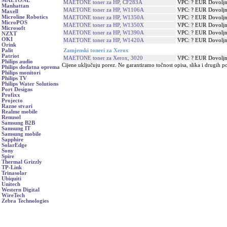
MAETONE
MAETONE toner za HP, CF283A
VPC: ? EUR
Dovolj
Manhattan
MAETONE toner za HP, W1106A
VPC: ? EUR
Dovolj
Maxell
Microline Robotics
MAETONE toner za HP, W1350A
VPC: ? EUR
Dovolj
MicroPOS
MAETONE toner za HP, W1350X
VPC: ? EUR
Dovolj
Microsoft
MAETONE toner za HP, W1390A
VPC: ? EUR
Dovolj
NZXT
OKI
MAETONE toner za HP, W1420A
VPC: ? EUR
Dovolj
Orink
Zamjenski toneri za Xerox
Palit
Patriot
MAETONE toner za Xerox, 3020
VPC: ? EUR
Dovolj
Philips audio
Cijene uključuju porez. Ne garantiramo točnost opisa, slika i drugih p
Philips dodatna oprema
Philips monitori
Philips TV
Philips Water Solutions
Port Designs
Profixx
Projecto
Razne stvari
Realme mobile
Renusol
Samsung B2B
Samsung IT
Samsung mobile
Sapphire
SolarEdge
Sony
Spire
Thermal Grizzly
TP-Link
Trinasolar
Ubiquiti
Unitech
Western Digital
WireTech
Zebra Technologies