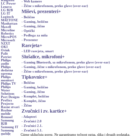
Kingston
- Web kamere
LC Power
- Žične s mikrofonom, preko glave (over-ear)
Lenovo
LG B2B
Miševi, prezenteri
+
LG IT
Logitech
- Bežično
MAETONE
- Gaming, bežično
Manhattan
- Gaming, žično
Maxell
Microline
- Optički
Robotics
- Podloga za miša
MicroPOS
- Prezenter
Microsoft
NZXT
Rasvjeta
+
OKI
Orink
- LED rasvjeta, smart
Palit
Slušalice, mikrofoni
+
Patriot
Philips
- Gaming Bluetooth, sa mikrofonom, preko glave (over-ear)
audio
- Gaming, žične s mikrofonom, preko glave (over-ear)
Philips
dodatna
- Žične s mikrofonom, preko glave (over-ear)
oprema
Tipkovnice
+
Philips
monitori
- Bežično
Philips TV
Philips
- Gaming, bežično
Water
- Gaming, žično
Solutions
- Komplet, bežično
Port Designs
Profixx
- Komplet, žično
Projecto
- Žično
Razne stvari
Zvučnici i zv. kartice
+
Realme
mobile
- Adapteri
Renusol
Samsung
- Zvučnici 2.0
B2B
- Zvučnici 2.1.
Samsung IT
- Zvučnici 5.1.
Samsung
mobile
Cijene uključuju porez. Ne garantiramo točnost opisa, slika i drugih podataka.