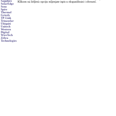
Sapphire
Klikom na željenu opciju mijenjate ispis u ekspandirani i obrnuto.
SolarEdge
Sony
Spire
Thermal
Grizzly
TP-Link
Trinasolar
Ubiquiti
Unitech
Western
Digital
WireTech
Zebra
Technologies