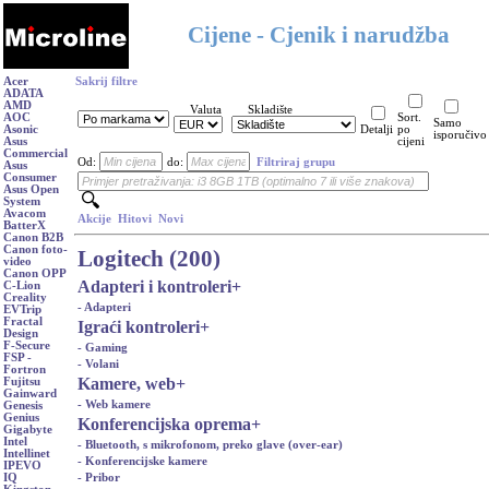
Cijene - Cjenik i narudžba
Acer
Sakrij filtre
ADATA
AMD
Valuta
Skladište
AOC
Sort.
Samo
Asonic
Detalji
po
isporučivo
Asus
cijeni
Commercial
Od:
do:
Filtriraj grupu
Asus
Consumer
Asus Open
System
Avacom
Akcije
Hitovi
Novi
BatterX
Canon B2B
Canon foto-
Logitech (200)
video
Canon OPP
Adapteri i kontroleri
+
C-Lion
Creality
- Adapteri
EVTrip
Fractal
Igraći kontroleri
+
Design
F-Secure
- Gaming
FSP -
- Volani
Fortron
Kamere, web
+
Fujitsu
Gainward
- Web kamere
Genesis
Genius
Konferencijska oprema
+
Gigabyte
Intel
- Bluetooth, s mikrofonom, preko glave (over-ear)
Intellinet
- Konferencijske kamere
IPEVO
- Pribor
IQ