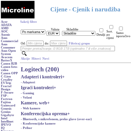
Cijene - Cjenik i narudžba
Acer
Sakrij filtre
ADATA
AMD
Valuta
Skladište
AOC
Sort.
Samo
Asonic
Detalji
po
isporučivo
Asus
cijeni
Commercial
Od:
do:
Filtriraj grupu
Asus
Consumer
Asus Open
System
Avacom
Akcije
Hitovi
Novi
BatterX
Canon B2B
Canon foto-
Logitech (200)
video
Canon OPP
Adapteri i kontroleri
+
C-Lion
Creality
- Adapteri
EVTrip
Fractal
Igraći kontroleri
+
Design
F-Secure
- Gaming
FSP -
- Volani
Fortron
Kamere, web
+
Fujitsu
Gainward
- Web kamere
Genesis
Genius
Konferencijska oprema
+
Gigabyte
Intel
- Bluetooth, s mikrofonom, preko glave (over-ear)
Intellinet
- Konferencijske kamere
IPEVO
- Pribor
IQ