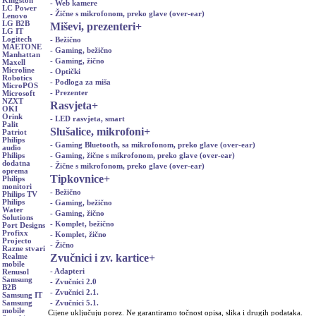
Kingston
- Web kamere
LC Power
- Žične s mikrofonom, preko glave (over-ear)
Lenovo
LG B2B
Miševi, prezenteri
+
LG IT
Logitech
- Bežično
MAETONE
- Gaming, bežično
Manhattan
- Gaming, žično
Maxell
Microline
- Optički
Robotics
- Podloga za miša
MicroPOS
- Prezenter
Microsoft
NZXT
Rasvjeta
+
OKI
Orink
- LED rasvjeta, smart
Palit
Slušalice, mikrofoni
+
Patriot
Philips
- Gaming Bluetooth, sa mikrofonom, preko glave (over-ear)
audio
- Gaming, žične s mikrofonom, preko glave (over-ear)
Philips
dodatna
- Žične s mikrofonom, preko glave (over-ear)
oprema
Tipkovnice
+
Philips
monitori
- Bežično
Philips TV
Philips
- Gaming, bežično
Water
- Gaming, žično
Solutions
- Komplet, bežično
Port Designs
Profixx
- Komplet, žično
Projecto
- Žično
Razne stvari
Zvučnici i zv. kartice
+
Realme
mobile
- Adapteri
Renusol
Samsung
- Zvučnici 2.0
B2B
- Zvučnici 2.1.
Samsung IT
- Zvučnici 5.1.
Samsung
mobile
Cijene uključuju porez. Ne garantiramo točnost opisa, slika i drugih podataka.