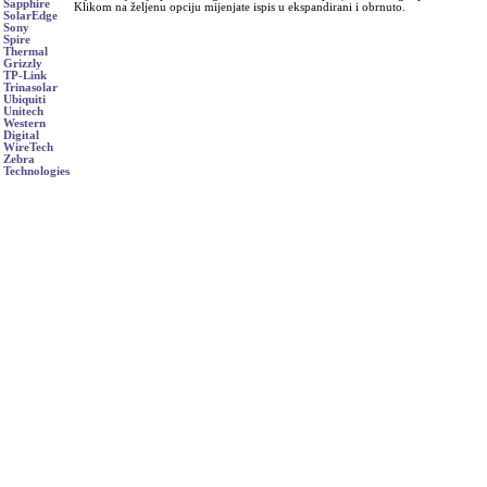
Sapphire
Klikom na željenu opciju mijenjate ispis u ekspandirani i obrnuto.
SolarEdge
Sony
Spire
Thermal
Grizzly
TP-Link
Trinasolar
Ubiquiti
Unitech
Western
Digital
WireTech
Zebra
Technologies