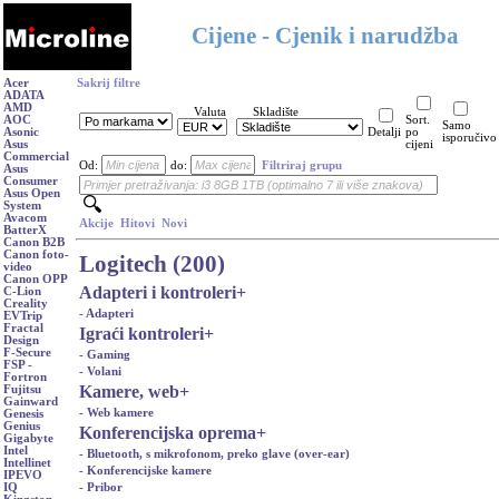
Cijene - Cjenik i narudžba
Acer
Sakrij filtre
ADATA
AMD
Valuta
Skladište
AOC
Sort.
Samo
Asonic
Detalji
po
isporučivo
Asus
cijeni
Commercial
Od:
do:
Filtriraj grupu
Asus
Consumer
Asus Open
System
Avacom
Akcije
Hitovi
Novi
BatterX
Canon B2B
Canon foto-
Logitech (200)
video
Canon OPP
Adapteri i kontroleri
+
C-Lion
Creality
- Adapteri
EVTrip
Fractal
Igraći kontroleri
+
Design
F-Secure
- Gaming
FSP -
- Volani
Fortron
Kamere, web
+
Fujitsu
Gainward
- Web kamere
Genesis
Genius
Konferencijska oprema
+
Gigabyte
Intel
- Bluetooth, s mikrofonom, preko glave (over-ear)
Intellinet
- Konferencijske kamere
IPEVO
- Pribor
IQ