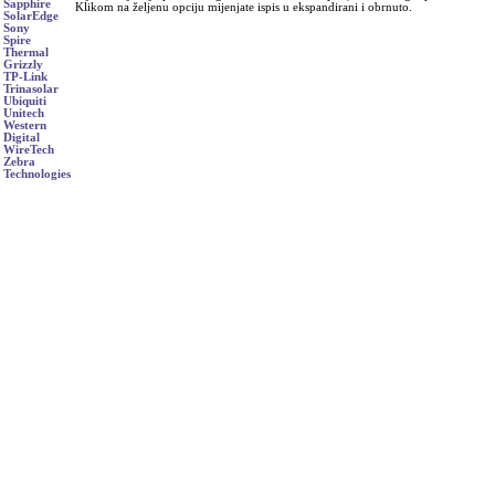
Sapphire
Klikom na željenu opciju mijenjate ispis u ekspandirani i obrnuto.
SolarEdge
Sony
Spire
Thermal
Grizzly
TP-Link
Trinasolar
Ubiquiti
Unitech
Western
Digital
WireTech
Zebra
Technologies