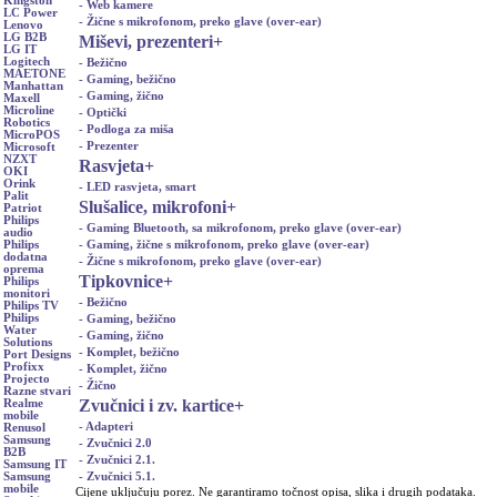
Kingston
- Web kamere
LC Power
- Žične s mikrofonom, preko glave (over-ear)
Lenovo
LG B2B
Miševi, prezenteri
+
LG IT
Logitech
- Bežično
MAETONE
- Gaming, bežično
Manhattan
- Gaming, žično
Maxell
Microline
- Optički
Robotics
- Podloga za miša
MicroPOS
- Prezenter
Microsoft
NZXT
Rasvjeta
+
OKI
Orink
- LED rasvjeta, smart
Palit
Slušalice, mikrofoni
+
Patriot
Philips
- Gaming Bluetooth, sa mikrofonom, preko glave (over-ear)
audio
- Gaming, žične s mikrofonom, preko glave (over-ear)
Philips
dodatna
- Žične s mikrofonom, preko glave (over-ear)
oprema
Tipkovnice
+
Philips
monitori
- Bežično
Philips TV
Philips
- Gaming, bežično
Water
- Gaming, žično
Solutions
- Komplet, bežično
Port Designs
Profixx
- Komplet, žično
Projecto
- Žično
Razne stvari
Zvučnici i zv. kartice
+
Realme
mobile
- Adapteri
Renusol
Samsung
- Zvučnici 2.0
B2B
- Zvučnici 2.1.
Samsung IT
- Zvučnici 5.1.
Samsung
mobile
Cijene uključuju porez. Ne garantiramo točnost opisa, slika i drugih podataka.