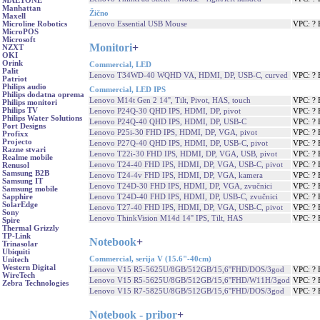
MAETONE
Manhattan
Žično
Maxell
Lenovo Essential USB Mouse
VPC: ?
Microline Robotics
MicroPOS
Microsoft
Monitori
+
NZXT
OKI
Orink
Commercial, LED
Palit
Lenovo T34WD-40 WQHD VA, HDMI, DP, USB-C, curved
VPC: ?
Patriot
Philips audio
Commercial, LED IPS
Philips dodatna oprema
Lenovo M14t Gen 2 14'', Tilt, Pivot, HAS, touch
VPC: ?
Philips monitori
Philips TV
Lenovo P24Q-30 QHD IPS, HDMI, DP, pivot
VPC: ?
Philips Water Solutions
Lenovo P24Q-40 QHD IPS, HDMI, DP, USB-C
VPC: ?
Port Designs
Lenovo P25i-30 FHD IPS, HDMI, DP, VGA, pivot
VPC: ?
Profixx
Projecto
Lenovo P27Q-40 QHD IPS, HDMI, DP, USB-C, pivot
VPC: ?
Razne stvari
Lenovo T22i-30 FHD IPS, HDMI, DP, VGA, USB, pivot
VPC: ?
Realme mobile
Lenovo T24-40 FHD IPS, HDMI, DP, VGA, USB-C, pivot
VPC: ?
Renusol
Samsung B2B
Lenovo T24-4v FHD IPS, HDMI, DP, VGA, kamera
VPC: ?
Samsung IT
Lenovo T24D-30 FHD IPS, HDMI, DP, VGA, zvučnici
VPC: ?
Samsung mobile
Lenovo T24D-40 FHD IPS, HDMI, DP, USB-C, zvučnici
VPC: ?
Sapphire
SolarEdge
Lenovo T27-40 FHD IPS, HDMI, DP, VGA, USB-C, pivot
VPC: ?
Sony
Lenovo ThinkVision M14d 14'' IPS, Tilt, HAS
VPC: ?
Spire
Thermal Grizzly
TP-Link
Notebook
+
Trinasolar
Ubiquiti
Commercial, serija V (15.6"-40cm)
Unitech
Western Digital
Lenovo V15 R5-5625U/8GB/512GB/15,6''FHD/DOS/3god
VPC: ?
WireTech
Lenovo V15 R5-5625U/8GB/512GB/15,6''FHD/W11H/3god
VPC: ?
Zebra Technologies
Lenovo V15 R7-5825U/8GB/512GB/15,6''FHD/DOS/3god
VPC: ?
Notebook - pribor
+