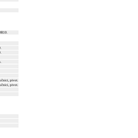
DR10.
0.
0.
n.
čnici, pivot.
čnici, pivot.