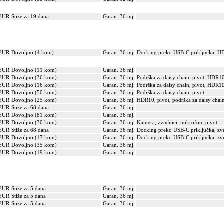
 EUR
Stiže za 19 dana
Garan. 36 mj.
 EUR
Dovoljno (4 kom)
Garan. 36 mj.
Docking preko USB-C priključka, H
 EUR
Dovoljno (11 kom)
Garan. 36 mj.
 EUR
Dovoljno (36 kom)
Garan. 36 mj.
Podrška za daisy chain, pivot, HDR1
 EUR
Dovoljno (16 kom)
Garan. 36 mj.
Podrška za daisy chain, pivot, HDR1
 EUR
Dovoljno (50 kom)
Garan. 36 mj.
Podrška za daisy chain, pivot.
 EUR
Dovoljno (25 kom)
Garan. 36 mj.
HDR10, pivot, podrška za daisy chai
 EUR
Stiže za 68 dana
Garan. 36 mj.
 EUR
Dovoljno (81 kom)
Garan. 36 mj.
 EUR
Dovoljno (30 kom)
Garan. 36 mj.
Kamera, zvučnici, mikrofon, pivot.
 EUR
Stiže za 68 dana
Garan. 36 mj.
Docking preko USB-C priključka, zvu
 EUR
Dovoljno (17 kom)
Garan. 36 mj.
Docking preko USB-C priključka, zvu
 EUR
Dovoljno (35 kom)
Garan. 36 mj.
 EUR
Dovoljno (19 kom)
Garan. 36 mj.
 EUR
Stiže za 5 dana
Garan. 36 mj.
 EUR
Stiže za 5 dana
Garan. 36 mj.
 EUR
Stiže za 5 dana
Garan. 36 mj.