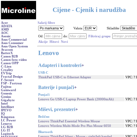
Cijene - Cjenik i narudžba
Acer
Sakrij filtre
ADATA
Valuta
Skladište
AMD
AOC
Asonic
Od:
do:
Filtriraj grupu
Asus Commercial
Akcije
Hitovi
Novi
Asus Consumer
Asus Open System
Avacom
Lenovo
BatterX
Canon B2B
Canon foto-video
Canon OPP
Adapteri i kontroleri
+
C-Lion
Creality
USB-C
EVTrip
Fractal Design
ThinkPad USB-C to Ethernet Adapter
VPC: ?
F-Secure
FSP - Fortron
Baterije i punjači
+
Fujitsu
Gainward
Genesis
Punjači
Genius
Lenovo Go USB-C Laptop Power Bank (20000mAh)
VPC: ?
Gigabyte
Intel
Intellinet
Miševi, prezenteri
+
IPEVO
IQ
Bežično
Kingston
LC Power
Lenovo ThinkPad Essential Wireless Mouse
VPC: ?
Lenovo
Lenovo Wireless Multi-Mode Pro Plus Mouse 6050
VPC: ?
LG B2B
LG IT
Bluetooth
Logitech
Lenovo ThinkPad Silent - Mouse - right/left handed
VPC: ?