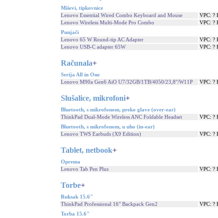
Miševi, tipkovnice
Lenovo Essential Wired Combo Keyboard and Mouse
VPC: ?
Lenovo Wireless Multi-Mode Pro Combo
VPC: ?
Punjači
Lenovo 65 W Round-tip AC Adapter
VPC: ?
Lenovo USB-C adapter 65W
VPC: ?
Računala
+
Serija All in One
Lenovo M90a Gen6 AiO U7/32GB/1TB/4050/23,8''/W11P
VPC: ?
Slušalice, mikrofoni
+
Bluetooth, s mikrofonom, preko glave (over-ear)
ThinkPad Dual-Mode Wireless ANC Foldable Headset
VPC: ?
Bluetooth, s mikrofonom, u uho (in-ear)
Lenovo TWS Earbuds (X9 Edition)
VPC: ?
Tablet, netbook
+
Oprema
Lenovo Tab Pen Plus
VPC: ?
Torbe
+
Ruksak 15.6"
ThinkPad Professional 16" Backpack Gen2
VPC: ?
Torba 15.6"