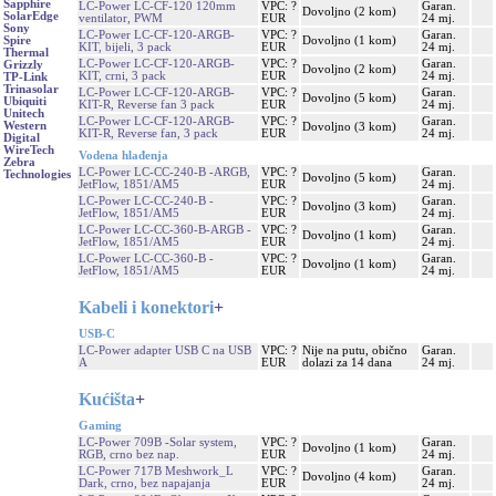
Sapphire
LC-Power LC-CF-120 120mm
VPC: ?
Garan.
Dovoljno (2 kom)
SolarEdge
ventilator, PWM
EUR
24 mj.
Sony
LC-Power LC-CF-120-ARGB-
VPC: ?
Garan.
Dovoljno (1 kom)
Spire
KIT, bijeli, 3 pack
EUR
24 mj.
Thermal
LC-Power LC-CF-120-ARGB-
VPC: ?
Garan.
Grizzly
Dovoljno (2 kom)
KIT, crni, 3 pack
EUR
24 mj.
TP-Link
Trinasolar
LC-Power LC-CF-120-ARGB-
VPC: ?
Garan.
Dovoljno (5 kom)
Ubiquiti
KIT-R, Reverse fan 3 pack
EUR
24 mj.
Unitech
LC-Power LC-CF-120-ARGB-
VPC: ?
Garan.
Western
Dovoljno (3 kom)
KIT-R, Reverse fan, 3 pack
EUR
24 mj.
Digital
WireTech
Vodena hlađenja
Zebra
LC-Power LC-CC-240-B -ARGB,
VPC: ?
Garan.
Technologies
Dovoljno (5 kom)
JetFlow, 1851/AM5
EUR
24 mj.
LC-Power LC-CC-240-B -
VPC: ?
Garan.
Dovoljno (3 kom)
JetFlow, 1851/AM5
EUR
24 mj.
LC-Power LC-CC-360-B-ARGB -
VPC: ?
Garan.
Dovoljno (1 kom)
JetFlow, 1851/AM5
EUR
24 mj.
LC-Power LC-CC-360-B -
VPC: ?
Garan.
Dovoljno (1 kom)
JetFlow, 1851/AM5
EUR
24 mj.
Kabeli i konektori
+
USB-C
LC-Power adapter USB C na USB
VPC: ?
Nije na putu, obično
Garan.
A
EUR
dolazi za 14 dana
24 mj.
Kućišta
+
Gaming
LC-Power 709B -Solar system,
VPC: ?
Garan.
Dovoljno (1 kom)
RGB, crno bez nap.
EUR
24 mj.
LC-Power 717B Meshwork_L
VPC: ?
Garan.
Dovoljno (4 kom)
Dark, crno, bez napajanja
EUR
24 mj.