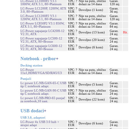
LC-Power LC1000P2 V3.1
VPC: ?
Nije na putu, obično
Garan.
1000W, ATX 3.1, 80+Platinum
EUR
dolazi za 14 dana
120 mj.
LC-Power LC1200P, 1200W, ATX
VPC: ?
Garan.
Dovoljno (1 kom)
3.0, 80+Platinum
EUR
36 mj.
LC-Power LC1200P2 V3.1
VPC: ?
Nije na putu, obično
Garan.
1200W, ATX 3.1, 80+Platinum
EUR
dolazi za 14 dana
120 mj.
LC-Power LC850P2 V3.1 850W,
VPC: ?
Nije na putu, obično
Garan.
ATX 3.1, 80+Platinum
EUR
dolazi za 14 dana
84 mj.
LC-Power napajanje LC420H-12
VPC: ?
Garan.
Dovoljno (13 kom)
Hit.
V2.31, ATX
EUR
24 mj.
LC-Power napajanje LC500-12
VPC: ?
Garan.
Dovoljno (20 kom)
V2.31, ATX, 80+Bronze
EUR
24 mj.
LC-Power napajanje LC600-12
VPC: ?
Garan.
Dovoljno (6 kom)
V2.31, ATX, 80+Bronze
EUR
24 mj.
Notebook - pribor
+
Docking station
LC-Power
VPC: ?
Nije na putu, obično
Garan.
11u1,HDMI/VGA/SD/RJ45/U3
EUR
dolazi za 14 dana
24 mj.
Punjači
Lc power LC-NB-GAN-65-C USB
VPC: ?
Garan.
Dovoljno (5 kom)
tip C notebook adapt.
EUR
24 mj.
Lc power LC-NB-GAN-90-C USB
VPC: ?
Nije na putu, obično
Garan.
tip C notebook adapt.
EUR
dolazi za 14 dana
24 mj.
Lc power LC-NB-PRO-65 punjač
VPC: ?
Garan.
Dovoljno (22 kom)
za notebook,10 nast.
EUR
24 mj.
USB dodaci
+
USB 3.0, adapteri
LC-Power 4x USB 3.0 hub +
VPC: ?
Garan.
Dovoljno (6 kom)
strujni adapt
EUR
24 mj.