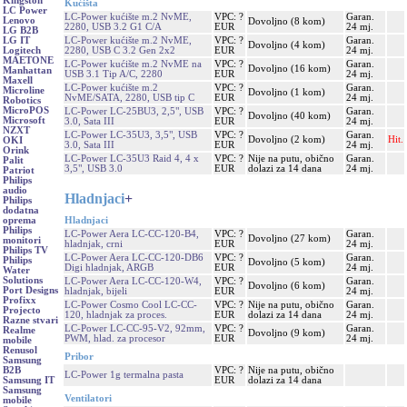
Kingston
Kućišta
LC Power
LC-Power kućište m.2 NvME,
VPC: ?
Garan.
Lenovo
Dovoljno (8 kom)
2280, USB 3.2 G1 C/A
EUR
24 mj.
LG B2B
LC-Power kućište m.2 NvME,
VPC: ?
Garan.
LG IT
Dovoljno (4 kom)
2280, USB C 3.2 Gen 2x2
EUR
24 mj.
Logitech
MAETONE
LC-Power kućište m.2 NvME na
VPC: ?
Garan.
Dovoljno (16 kom)
Manhattan
USB 3.1 Tip A/C, 2280
EUR
24 mj.
Maxell
LC-Power kućište m.2
VPC: ?
Garan.
Microline
Dovoljno (1 kom)
NvME/SATA, 2280, USB tip C
EUR
24 mj.
Robotics
MicroPOS
LC-Power LC-25BU3, 2,5", USB
VPC: ?
Garan.
Dovoljno (40 kom)
Microsoft
3.0, Sata III
EUR
24 mj.
NZXT
LC-Power LC-35U3, 3,5", USB
VPC: ?
Garan.
Dovoljno (2 kom)
Hit.
OKI
3.0, Sata III
EUR
24 mj.
Orink
LC-Power LC-35U3 Raid 4, 4 x
VPC: ?
Nije na putu, obično
Garan.
Palit
3,5", USB 3.0
EUR
dolazi za 14 dana
24 mj.
Patriot
Philips
audio
Hladnjaci
+
Philips
dodatna
Hladnjaci
oprema
Philips
LC-Power Aera LC-CC-120-B4,
VPC: ?
Garan.
Dovoljno (27 kom)
monitori
hladnjak, crni
EUR
24 mj.
Philips TV
LC-Power Aera LC-CC-120-DB6
VPC: ?
Garan.
Philips
Dovoljno (5 kom)
Digi hladnjak, ARGB
EUR
24 mj.
Water
Solutions
LC-Power Aera LC-CC-120-W4,
VPC: ?
Garan.
Dovoljno (6 kom)
Port Designs
hladnjak, bijeli
EUR
24 mj.
Profixx
LC-Power Cosmo Cool LC-CC-
VPC: ?
Nije na putu, obično
Garan.
Projecto
120, hladnjak za proces.
EUR
dolazi za 14 dana
24 mj.
Razne stvari
LC-Power LC-CC-95-V2, 92mm,
VPC: ?
Garan.
Realme
Dovoljno (9 kom)
PWM, hlad. za procesor
EUR
24 mj.
mobile
Renusol
Pribor
Samsung
VPC: ?
Nije na putu, obično
B2B
LC-Power 1g termalna pasta
EUR
dolazi za 14 dana
Samsung IT
Samsung
Ventilatori
mobile