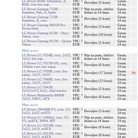
LC-Power 804B -Obsession_X,
VPC: ?
Garan.
Dovoljno (5 kom)
RGB, crno bez nap.
EUR
24 mj.
LC-Power Gaming 715B -
VPC: ?
Nije na putu, obično
Garan.
Seamless_Pale_X, bijelo
EUR
dolazi za 14 dana
24 mj.
LC-Power Gaming 715B -
VPC: ?
Garan.
Dovoljno (5 kom)
Seamless_X, crno
EUR
24 mj.
LC-Power Gaming 8001B Pro-
VPC: ?
Garan.
Dovoljno (3 kom)
Storm Dark
EUR
24 mj.
LC-Power Gaming 812B – Onyx
VPC: ?
Garan.
Dovoljno (10 kom)
Vision, crno
EUR
24 mj.
LC-Power Gaming 812W – Quartz
VPC: ?
Garan.
Dovoljno (2 kom)
Vision
EUR
24 mj.
Midi tower
LC-Power LC-7034B, crno, 2xU2,
VPC: ?
Nije na putu, obično
Garan.
1xU3, bez nap.
EUR
dolazi za 14 dana
24 mj.
LC-Power LC-7037B-ON, crno,
VPC: ?
Garan.
Dovoljno (6 kom)
120mm vent.,bez napaj
EUR
24 mj.
LC-Power LC-7039B, crno, bez
VPC: ?
Garan.
Dovoljno (17 kom)
Hit.
napaj., 2xU2, 2xU3
EUR
24 mj.
LC-Power LC-7040B, crno, bez
VPC: ?
Garan.
Dovoljno (13 kom)
napaj., 2xU2, 2xU3
EUR
24 mj.
LC-Power LC-7041B,
VPC: ?
Garan.
Dovoljno (5 kom)
2xU3,1xU2,1xUc, čitač kartica
EUR
24 mj.
LC-Power Multimedia 8000B
VPC: ?
Garan.
Dovoljno (6 kom)
2xU3, USB C, ATX
EUR
24 mj.
Mini tower
LC-Power 2004MB-V3, crno, U2,
VPC: ?
Garan.
Dovoljno (5 kom)
2xU3, 1xUC mATX
EUR
24 mj.
LC-Power LC-1400mi, crno, U2,
VPC: ?
Nije na putu, obično
Garan.
U3, mATX, 300W, SFF
EUR
dolazi za 14 dana
24 mj.
LC-Power LC-2014M, crno,
VPC: ?
Garan.
Dovoljno (8 kom)
2xU2, 1xU3, mATX
EUR
24 mj.
LC-Power LC-2015M, crno,
VPC: ?
Garan.
Dovoljno (8 kom)
2xU2, 2xU3, mATX
EUR
24 mj.