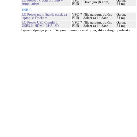
LC-Power 7x USB 3.0 hub +
VPC: ?
Garan.
Dovoljno (8 kom)
strujni adapt
EUR
24 mj.
USB-C
LC-Power multi Stand, stalak za
VPC: ?
Nije na putu, obično
Garan.
laptop sa Dockom
EUR
dolazi za 14 dana
24 mj.
LC-Power USB C multi 5,
VPC: ?
Nije na putu, obično
Garan.
USB3.0, HDMI, RJ45, SD
EUR
dolazi za 14 dana
24 mj.
Cijene uključuju porez. Ne garantiramo točnost opisa, slika i drugih podataka.