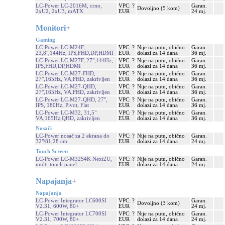
LC-Power LC-2016M, crno,
VPC: ?
Garan.
Dovoljno (5 kom)
2xU2, 2xU3, mATX
EUR
24 mj.
Monitori
+
Gaming
LC-Power LC-M24F,
VPC: ?
Nije na putu, obično
Garan.
23,8",144Hz, IPS,FHD,DP,HDMI
EUR
dolazi za 14 dana
36 mj.
LC-Power LC-M27F, 27",144Hz,
VPC: ?
Nije na putu, obično
Garan.
IPS,FHD,DP,HDMI
EUR
dolazi za 14 dana
36 mj.
LC-Power LC-M27-FHD,
VPC: ?
Nije na putu, obično
Garan.
27",165Hz, VA,FHD, zakrivljen
EUR
dolazi za 14 dana
36 mj.
LC-Power LC-M27-QHD,
VPC: ?
Nije na putu, obično
Garan.
27",165Hz, VA,FHD, zakrivljen
EUR
dolazi za 14 dana
36 mj.
LC-Power LC-M27-QHD, 27",
VPC: ?
Nije na putu, obično
Garan.
IPS, 180Hz, Pivot, Flat
EUR
dolazi za 14 dana
36 mj.
LC-Power LC-M32, 31,5"
VPC: ?
Nije na putu, obično
Garan.
VA,165Hz,QHD, zakrivljen
EUR
dolazi za 14 dana
36 mj.
Nosači
LC-Power nosač za 2 ekrana do
VPC: ?
Nije na putu, obično
Garan.
32"/81,28 cm
EUR
dolazi za 14 dana
24 mj.
Touch Screen
LC-Power LC-M32S4K Next2U,
VPC: ?
Nije na putu, obično
Garan.
multi-touch panel
EUR
dolazi za 14 dana
24 mj.
Napajanja
+
Napajanja
LC-Power Integrator LC600SI
VPC: ?
Garan.
Dovoljno (3 kom)
V2.31, 600W, 80+
EUR
24 mj.
LC-Power Integrator LC700SI
VPC: ?
Nije na putu, obično
Garan.
V2.31, 700W, 80+
EUR
dolazi za 14 dana
24 mj.