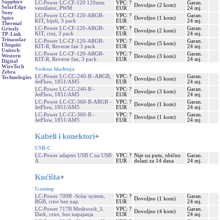
Sapphire
LC-Power LC-CF-120 120mm
VPC: ?
Garan.
Dovoljno (2 kom)
SolarEdge
ventilator, PWM
EUR
24 mj.
Sony
LC-Power LC-CF-120-ARGB-
VPC: ?
Garan.
Dovoljno (1 kom)
Spire
KIT, bijeli, 3 pack
EUR
24 mj.
Thermal
LC-Power LC-CF-120-ARGB-
VPC: ?
Garan.
Grizzly
Dovoljno (2 kom)
KIT, crni, 3 pack
EUR
24 mj.
TP-Link
Trinasolar
LC-Power LC-CF-120-ARGB-
VPC: ?
Garan.
Dovoljno (5 kom)
Ubiquiti
KIT-R, Reverse fan 3 pack
EUR
24 mj.
Unitech
LC-Power LC-CF-120-ARGB-
VPC: ?
Garan.
Western
Dovoljno (3 kom)
KIT-R, Reverse fan, 3 pack
EUR
24 mj.
Digital
WireTech
Vodena hlađenja
Zebra
LC-Power LC-CC-240-B -ARGB,
VPC: ?
Garan.
Technologies
Dovoljno (5 kom)
JetFlow, 1851/AM5
EUR
24 mj.
LC-Power LC-CC-240-B -
VPC: ?
Garan.
Dovoljno (3 kom)
JetFlow, 1851/AM5
EUR
24 mj.
LC-Power LC-CC-360-B-ARGB -
VPC: ?
Garan.
Dovoljno (1 kom)
JetFlow, 1851/AM5
EUR
24 mj.
LC-Power LC-CC-360-B -
VPC: ?
Garan.
Dovoljno (1 kom)
JetFlow, 1851/AM5
EUR
24 mj.
Kabeli i konektori
+
USB-C
LC-Power adapter USB C na USB
VPC: ?
Nije na putu, obično
Garan.
A
EUR
dolazi za 14 dana
24 mj.
Kućišta
+
Gaming
LC-Power 709B -Solar system,
VPC: ?
Garan.
Dovoljno (1 kom)
RGB, crno bez nap.
EUR
24 mj.
LC-Power 717B Meshwork_L
VPC: ?
Garan.
Dovoljno (4 kom)
Dark, crno, bez napajanja
EUR
24 mj.