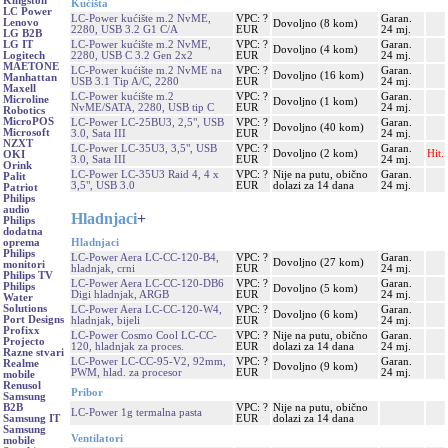
Kingston
Kućišta
LC Power
LC-Power kućište m.2 NvME,
VPC: ?
Garan.
Lenovo
Dovoljno (8 kom)
2280, USB 3.2 G1 C/A
EUR
24 mj.
LG B2B
LC-Power kućište m.2 NvME,
VPC: ?
Garan.
LG IT
Dovoljno (4 kom)
2280, USB C 3.2 Gen 2x2
EUR
24 mj.
Logitech
MAETONE
LC-Power kućište m.2 NvME na
VPC: ?
Garan.
Dovoljno (16 kom)
Manhattan
USB 3.1 Tip A/C, 2280
EUR
24 mj.
Maxell
LC-Power kućište m.2
VPC: ?
Garan.
Microline
Dovoljno (1 kom)
NvME/SATA, 2280, USB tip C
EUR
24 mj.
Robotics
MicroPOS
LC-Power LC-25BU3, 2,5", USB
VPC: ?
Garan.
Dovoljno (40 kom)
Microsoft
3.0, Sata III
EUR
24 mj.
NZXT
LC-Power LC-35U3, 3,5", USB
VPC: ?
Garan.
Dovoljno (2 kom)
Hit.
OKI
3.0, Sata III
EUR
24 mj.
Orink
LC-Power LC-35U3 Raid 4, 4 x
VPC: ?
Nije na putu, obično
Garan.
Palit
3,5", USB 3.0
EUR
dolazi za 14 dana
24 mj.
Patriot
Philips
audio
Hladnjaci
+
Philips
dodatna
Hladnjaci
oprema
Philips
LC-Power Aera LC-CC-120-B4,
VPC: ?
Garan.
Dovoljno (27 kom)
monitori
hladnjak, crni
EUR
24 mj.
Philips TV
LC-Power Aera LC-CC-120-DB6
VPC: ?
Garan.
Philips
Dovoljno (5 kom)
Digi hladnjak, ARGB
EUR
24 mj.
Water
Solutions
LC-Power Aera LC-CC-120-W4,
VPC: ?
Garan.
Dovoljno (6 kom)
Port Designs
hladnjak, bijeli
EUR
24 mj.
Profixx
LC-Power Cosmo Cool LC-CC-
VPC: ?
Nije na putu, obično
Garan.
Projecto
120, hladnjak za proces.
EUR
dolazi za 14 dana
24 mj.
Razne stvari
LC-Power LC-CC-95-V2, 92mm,
VPC: ?
Garan.
Realme
Dovoljno (9 kom)
PWM, hlad. za procesor
EUR
24 mj.
mobile
Renusol
Pribor
Samsung
VPC: ?
Nije na putu, obično
B2B
LC-Power 1g termalna pasta
EUR
dolazi za 14 dana
Samsung IT
Samsung
Ventilatori
mobile