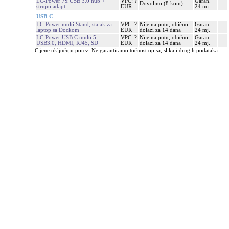
LC-Power 7x USB 3.0 hub +
VPC: ?
Garan.
Dovoljno (8 kom)
strujni adapt
EUR
24 mj.
USB-C
LC-Power multi Stand, stalak za
VPC: ?
Nije na putu, obično
Garan.
laptop sa Dockom
EUR
dolazi za 14 dana
24 mj.
LC-Power USB C multi 5,
VPC: ?
Nije na putu, obično
Garan.
USB3.0, HDMI, RJ45, SD
EUR
dolazi za 14 dana
24 mj.
Cijene uključuju porez. Ne garantiramo točnost opisa, slika i drugih podataka.