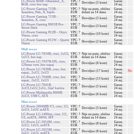
LC-Power 804B -Obsession_X,
VPC: ?
Garan.
Dovoljno (5 kom)
RGB, crno bez nap.
EUR
24 mj.
LC-Power Gaming 715B -
VPC: ?
Nije na putu, obično
Garan.
Seamless_Pale_X, bijelo
EUR
dolazi za 14 dana
24 mj.
LC-Power Gaming 715B -
VPC: ?
Garan.
Dovoljno (5 kom)
Seamless_X, crno
EUR
24 mj.
LC-Power Gaming 8001B Pro-
VPC: ?
Garan.
Dovoljno (3 kom)
Storm Dark
EUR
24 mj.
LC-Power Gaming 812B – Onyx
VPC: ?
Garan.
Dovoljno (10 kom)
Vision, crno
EUR
24 mj.
LC-Power Gaming 812W – Quartz
VPC: ?
Garan.
Dovoljno (2 kom)
Vision
EUR
24 mj.
Midi tower
LC-Power LC-7034B, crno, 2xU2,
VPC: ?
Nije na putu, obično
Garan.
1xU3, bez nap.
EUR
dolazi za 14 dana
24 mj.
LC-Power LC-7037B-ON, crno,
VPC: ?
Garan.
Dovoljno (6 kom)
120mm vent.,bez napaj
EUR
24 mj.
LC-Power LC-7039B, crno, bez
VPC: ?
Garan.
Dovoljno (17 kom)
Hit.
napaj., 2xU2, 2xU3
EUR
24 mj.
LC-Power LC-7040B, crno, bez
VPC: ?
Garan.
Dovoljno (13 kom)
napaj., 2xU2, 2xU3
EUR
24 mj.
LC-Power LC-7041B,
VPC: ?
Garan.
Dovoljno (5 kom)
2xU3,1xU2,1xUc, čitač kartica
EUR
24 mj.
LC-Power Multimedia 8000B
VPC: ?
Garan.
Dovoljno (6 kom)
2xU3, USB C, ATX
EUR
24 mj.
Mini tower
LC-Power 2004MB-V3, crno, U2,
VPC: ?
Garan.
Dovoljno (5 kom)
2xU3, 1xUC mATX
EUR
24 mj.
LC-Power LC-1400mi, crno, U2,
VPC: ?
Nije na putu, obično
Garan.
U3, mATX, 300W, SFF
EUR
dolazi za 14 dana
24 mj.
LC-Power LC-2014M, crno,
VPC: ?
Garan.
Dovoljno (8 kom)
2xU2, 1xU3, mATX
EUR
24 mj.
LC-Power LC-2015M, crno,
VPC: ?
Garan.
Dovoljno (8 kom)
2xU2, 2xU3, mATX
EUR
24 mj.