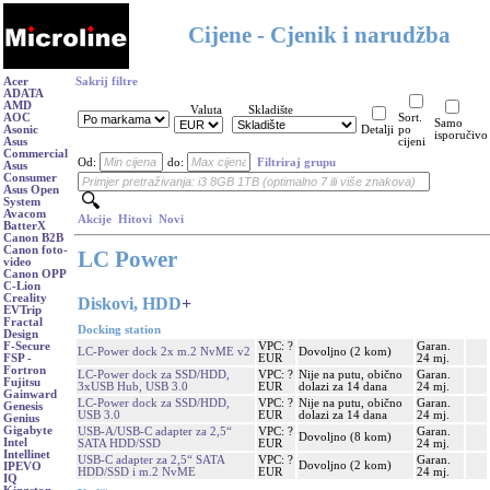
Cijene - Cjenik i narudžba
Acer
Sakrij filtre
ADATA
AMD
Valuta
Skladište
AOC
Sort.
Samo
Asonic
Detalji
po
isporučivo
Asus
cijeni
Commercial
Od:
do:
Filtriraj grupu
Asus
Consumer
Asus Open
System
Avacom
Akcije
Hitovi
Novi
BatterX
Canon B2B
Canon foto-
LC Power
video
Canon OPP
C-Lion
Creality
Diskovi, HDD
+
EVTrip
Fractal
Docking station
Design
VPC: ?
Garan.
F-Secure
LC-Power dock 2x m.2 NvME v2
Dovoljno (2 kom)
EUR
24 mj.
FSP -
Fortron
LC-Power dock za SSD/HDD,
VPC: ?
Nije na putu, obično
Garan.
Fujitsu
3xUSB Hub, USB 3.0
EUR
dolazi za 14 dana
24 mj.
Gainward
LC-Power dock za SSD/HDD,
VPC: ?
Nije na putu, obično
Garan.
Genesis
USB 3.0
EUR
dolazi za 14 dana
24 mj.
Genius
Gigabyte
USB-A/USB-C adapter za 2,5“
VPC: ?
Garan.
Dovoljno (8 kom)
Intel
SATA HDD/SSD
EUR
24 mj.
Intellinet
USB-C adapter za 2,5“ SATA
VPC: ?
Garan.
Dovoljno (2 kom)
IPEVO
HDD/SSD i m.2 NvME
EUR
24 mj.
IQ