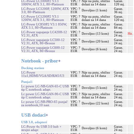
LC-Power LC1000P2 V3.1
VPC: ?
Nije na putu, obično
Garan.
1000W, ATX 3.1, 80+Platinum
EUR
dolazi za 14 dana
120 mj.
LC-Power LC1200P, 1200W, ATX
VPC: ?
Garan.
Dovoljno (1 kom)
3.0, 80+Platinum
EUR
36 mj.
LC-Power LC1200P2 V3.1
VPC: ?
Nije na putu, obično
Garan.
1200W, ATX 3.1, 80+Platinum
EUR
dolazi za 14 dana
120 mj.
LC-Power LC850P2 V3.1 850W,
VPC: ?
Nije na putu, obično
Garan.
ATX 3.1, 80+Platinum
EUR
dolazi za 14 dana
84 mj.
LC-Power napajanje LC420H-12
VPC: ?
Garan.
Dovoljno (13 kom)
Hit.
V2.31, ATX
EUR
24 mj.
LC-Power napajanje LC500-12
VPC: ?
Garan.
Dovoljno (20 kom)
V2.31, ATX, 80+Bronze
EUR
24 mj.
LC-Power napajanje LC600-12
VPC: ?
Garan.
Dovoljno (6 kom)
V2.31, ATX, 80+Bronze
EUR
24 mj.
Notebook - pribor
+
Docking station
LC-Power
VPC: ?
Nije na putu, obično
Garan.
11u1,HDMI/VGA/SD/RJ45/U3
EUR
dolazi za 14 dana
24 mj.
Punjači
Lc power LC-NB-GAN-65-C USB
VPC: ?
Garan.
Dovoljno (5 kom)
tip C notebook adapt.
EUR
24 mj.
Lc power LC-NB-GAN-90-C USB
VPC: ?
Nije na putu, obično
Garan.
tip C notebook adapt.
EUR
dolazi za 14 dana
24 mj.
Lc power LC-NB-PRO-65 punjač
VPC: ?
Garan.
Dovoljno (22 kom)
za notebook,10 nast.
EUR
24 mj.
USB dodaci
+
USB 3.0, adapteri
LC-Power 4x USB 3.0 hub +
VPC: ?
Garan.
Dovoljno (6 kom)
strujni adapt
EUR
24 mj.