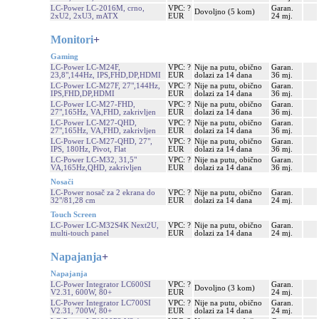
LC-Power LC-2016M, crno,
VPC: ?
Garan.
Dovoljno (5 kom)
2xU2, 2xU3, mATX
EUR
24 mj.
Monitori
+
Gaming
LC-Power LC-M24F,
VPC: ?
Nije na putu, obično
Garan.
23,8",144Hz, IPS,FHD,DP,HDMI
EUR
dolazi za 14 dana
36 mj.
LC-Power LC-M27F, 27",144Hz,
VPC: ?
Nije na putu, obično
Garan.
IPS,FHD,DP,HDMI
EUR
dolazi za 14 dana
36 mj.
LC-Power LC-M27-FHD,
VPC: ?
Nije na putu, obično
Garan.
27",165Hz, VA,FHD, zakrivljen
EUR
dolazi za 14 dana
36 mj.
LC-Power LC-M27-QHD,
VPC: ?
Nije na putu, obično
Garan.
27",165Hz, VA,FHD, zakrivljen
EUR
dolazi za 14 dana
36 mj.
LC-Power LC-M27-QHD, 27",
VPC: ?
Nije na putu, obično
Garan.
IPS, 180Hz, Pivot, Flat
EUR
dolazi za 14 dana
36 mj.
LC-Power LC-M32, 31,5"
VPC: ?
Nije na putu, obično
Garan.
VA,165Hz,QHD, zakrivljen
EUR
dolazi za 14 dana
36 mj.
Nosači
LC-Power nosač za 2 ekrana do
VPC: ?
Nije na putu, obično
Garan.
32"/81,28 cm
EUR
dolazi za 14 dana
24 mj.
Touch Screen
LC-Power LC-M32S4K Next2U,
VPC: ?
Nije na putu, obično
Garan.
multi-touch panel
EUR
dolazi za 14 dana
24 mj.
Napajanja
+
Napajanja
LC-Power Integrator LC600SI
VPC: ?
Garan.
Dovoljno (3 kom)
V2.31, 600W, 80+
EUR
24 mj.
LC-Power Integrator LC700SI
VPC: ?
Nije na putu, obično
Garan.
V2.31, 700W, 80+
EUR
dolazi za 14 dana
24 mj.