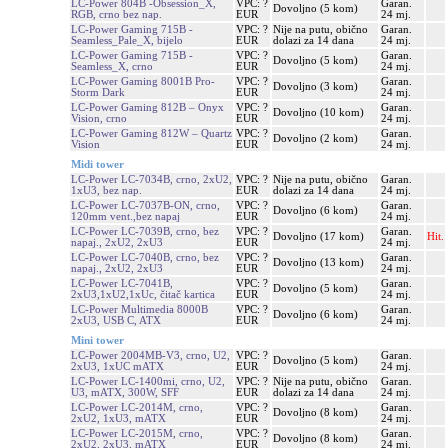
LC-Power 804B -Obsession_X,
VPC: ?
Garan.
Dovoljno (5 kom)
RGB, crno bez nap.
EUR
24 mj.
LC-Power Gaming 715B -
VPC: ?
Nije na putu, obično
Garan.
Seamless_Pale_X, bijelo
EUR
dolazi za 14 dana
24 mj.
LC-Power Gaming 715B -
VPC: ?
Garan.
Dovoljno (5 kom)
Seamless_X, crno
EUR
24 mj.
LC-Power Gaming 8001B Pro-
VPC: ?
Garan.
Dovoljno (3 kom)
Storm Dark
EUR
24 mj.
LC-Power Gaming 812B – Onyx
VPC: ?
Garan.
Dovoljno (10 kom)
Vision, crno
EUR
24 mj.
LC-Power Gaming 812W – Quartz
VPC: ?
Garan.
Dovoljno (2 kom)
Vision
EUR
24 mj.
Midi tower
LC-Power LC-7034B, crno, 2xU2,
VPC: ?
Nije na putu, obično
Garan.
1xU3, bez nap.
EUR
dolazi za 14 dana
24 mj.
LC-Power LC-7037B-ON, crno,
VPC: ?
Garan.
Dovoljno (6 kom)
120mm vent.,bez napaj
EUR
24 mj.
LC-Power LC-7039B, crno, bez
VPC: ?
Garan.
Dovoljno (17 kom)
Hit.
napaj., 2xU2, 2xU3
EUR
24 mj.
LC-Power LC-7040B, crno, bez
VPC: ?
Garan.
Dovoljno (13 kom)
napaj., 2xU2, 2xU3
EUR
24 mj.
LC-Power LC-7041B,
VPC: ?
Garan.
Dovoljno (5 kom)
2xU3,1xU2,1xUc, čitač kartica
EUR
24 mj.
LC-Power Multimedia 8000B
VPC: ?
Garan.
Dovoljno (6 kom)
2xU3, USB C, ATX
EUR
24 mj.
Mini tower
LC-Power 2004MB-V3, crno, U2,
VPC: ?
Garan.
Dovoljno (5 kom)
2xU3, 1xUC mATX
EUR
24 mj.
LC-Power LC-1400mi, crno, U2,
VPC: ?
Nije na putu, obično
Garan.
U3, mATX, 300W, SFF
EUR
dolazi za 14 dana
24 mj.
LC-Power LC-2014M, crno,
VPC: ?
Garan.
Dovoljno (8 kom)
2xU2, 1xU3, mATX
EUR
24 mj.
LC-Power LC-2015M, crno,
VPC: ?
Garan.
Dovoljno (8 kom)
2xU2, 2xU3, mATX
EUR
24 mj.