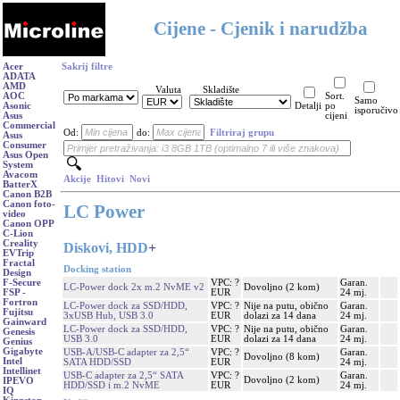
Cijene - Cjenik i narudžba
Acer
Sakrij filtre
ADATA
AMD
Valuta
Skladište
AOC
Sort.
Samo
Asonic
Detalji
po
isporučivo
Asus
cijeni
Commercial
Od:
do:
Filtriraj grupu
Asus
Consumer
Asus Open
System
Avacom
Akcije
Hitovi
Novi
BatterX
Canon B2B
Canon foto-
LC Power
video
Canon OPP
C-Lion
Creality
Diskovi, HDD
+
EVTrip
Fractal
Docking station
Design
VPC: ?
Garan.
F-Secure
LC-Power dock 2x m.2 NvME v2
Dovoljno (2 kom)
EUR
24 mj.
FSP -
Fortron
LC-Power dock za SSD/HDD,
VPC: ?
Nije na putu, obično
Garan.
Fujitsu
3xUSB Hub, USB 3.0
EUR
dolazi za 14 dana
24 mj.
Gainward
LC-Power dock za SSD/HDD,
VPC: ?
Nije na putu, obično
Garan.
Genesis
USB 3.0
EUR
dolazi za 14 dana
24 mj.
Genius
Gigabyte
USB-A/USB-C adapter za 2,5“
VPC: ?
Garan.
Dovoljno (8 kom)
Intel
SATA HDD/SSD
EUR
24 mj.
Intellinet
USB-C adapter za 2,5“ SATA
VPC: ?
Garan.
Dovoljno (2 kom)
IPEVO
HDD/SSD i m.2 NvME
EUR
24 mj.
IQ