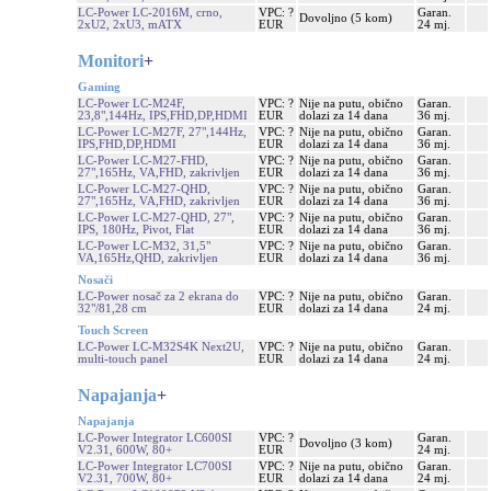
LC-Power LC-2016M, crno,
VPC: ?
Garan.
Dovoljno (5 kom)
2xU2, 2xU3, mATX
EUR
24 mj.
Monitori
+
Gaming
LC-Power LC-M24F,
VPC: ?
Nije na putu, obično
Garan.
23,8",144Hz, IPS,FHD,DP,HDMI
EUR
dolazi za 14 dana
36 mj.
LC-Power LC-M27F, 27",144Hz,
VPC: ?
Nije na putu, obično
Garan.
IPS,FHD,DP,HDMI
EUR
dolazi za 14 dana
36 mj.
LC-Power LC-M27-FHD,
VPC: ?
Nije na putu, obično
Garan.
27",165Hz, VA,FHD, zakrivljen
EUR
dolazi za 14 dana
36 mj.
LC-Power LC-M27-QHD,
VPC: ?
Nije na putu, obično
Garan.
27",165Hz, VA,FHD, zakrivljen
EUR
dolazi za 14 dana
36 mj.
LC-Power LC-M27-QHD, 27",
VPC: ?
Nije na putu, obično
Garan.
IPS, 180Hz, Pivot, Flat
EUR
dolazi za 14 dana
36 mj.
LC-Power LC-M32, 31,5"
VPC: ?
Nije na putu, obično
Garan.
VA,165Hz,QHD, zakrivljen
EUR
dolazi za 14 dana
36 mj.
Nosači
LC-Power nosač za 2 ekrana do
VPC: ?
Nije na putu, obično
Garan.
32"/81,28 cm
EUR
dolazi za 14 dana
24 mj.
Touch Screen
LC-Power LC-M32S4K Next2U,
VPC: ?
Nije na putu, obično
Garan.
multi-touch panel
EUR
dolazi za 14 dana
24 mj.
Napajanja
+
Napajanja
LC-Power Integrator LC600SI
VPC: ?
Garan.
Dovoljno (3 kom)
V2.31, 600W, 80+
EUR
24 mj.
LC-Power Integrator LC700SI
VPC: ?
Nije na putu, obično
Garan.
V2.31, 700W, 80+
EUR
dolazi za 14 dana
24 mj.