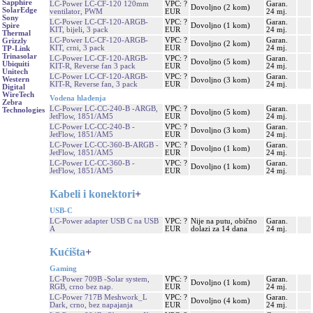
Sapphire
LC-Power LC-CF-120 120mm
VPC: ?
Garan.
Dovoljno (2 kom)
SolarEdge
ventilator, PWM
EUR
24 mj.
Sony
LC-Power LC-CF-120-ARGB-
VPC: ?
Garan.
Dovoljno (1 kom)
Spire
KIT, bijeli, 3 pack
EUR
24 mj.
Thermal
LC-Power LC-CF-120-ARGB-
VPC: ?
Garan.
Grizzly
Dovoljno (2 kom)
KIT, crni, 3 pack
EUR
24 mj.
TP-Link
Trinasolar
LC-Power LC-CF-120-ARGB-
VPC: ?
Garan.
Dovoljno (5 kom)
Ubiquiti
KIT-R, Reverse fan 3 pack
EUR
24 mj.
Unitech
LC-Power LC-CF-120-ARGB-
VPC: ?
Garan.
Western
Dovoljno (3 kom)
KIT-R, Reverse fan, 3 pack
EUR
24 mj.
Digital
WireTech
Vodena hlađenja
Zebra
LC-Power LC-CC-240-B -ARGB,
VPC: ?
Garan.
Technologies
Dovoljno (5 kom)
JetFlow, 1851/AM5
EUR
24 mj.
LC-Power LC-CC-240-B -
VPC: ?
Garan.
Dovoljno (3 kom)
JetFlow, 1851/AM5
EUR
24 mj.
LC-Power LC-CC-360-B-ARGB -
VPC: ?
Garan.
Dovoljno (1 kom)
JetFlow, 1851/AM5
EUR
24 mj.
LC-Power LC-CC-360-B -
VPC: ?
Garan.
Dovoljno (1 kom)
JetFlow, 1851/AM5
EUR
24 mj.
Kabeli i konektori
+
USB-C
LC-Power adapter USB C na USB
VPC: ?
Nije na putu, obično
Garan.
A
EUR
dolazi za 14 dana
24 mj.
Kućišta
+
Gaming
LC-Power 709B -Solar system,
VPC: ?
Garan.
Dovoljno (1 kom)
RGB, crno bez nap.
EUR
24 mj.
LC-Power 717B Meshwork_L
VPC: ?
Garan.
Dovoljno (4 kom)
Dark, crno, bez napajanja
EUR
24 mj.