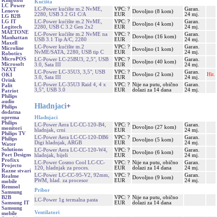
Kingston
Kućišta
LC Power
LC-Power kućište m.2 NvME,
VPC: ?
Garan.
Lenovo
Dovoljno (8 kom)
2280, USB 3.2 G1 C/A
EUR
24 mj.
LG B2B
LC-Power kućište m.2 NvME,
VPC: ?
Garan.
LG IT
Dovoljno (4 kom)
2280, USB C 3.2 Gen 2x2
EUR
24 mj.
Logitech
MAETONE
LC-Power kućište m.2 NvME na
VPC: ?
Garan.
Dovoljno (16 kom)
Manhattan
USB 3.1 Tip A/C, 2280
EUR
24 mj.
Maxell
LC-Power kućište m.2
VPC: ?
Garan.
Microline
Dovoljno (1 kom)
NvME/SATA, 2280, USB tip C
EUR
24 mj.
Robotics
MicroPOS
LC-Power LC-25BU3, 2,5", USB
VPC: ?
Garan.
Dovoljno (40 kom)
Microsoft
3.0, Sata III
EUR
24 mj.
NZXT
LC-Power LC-35U3, 3,5", USB
VPC: ?
Garan.
Dovoljno (2 kom)
Hit.
OKI
3.0, Sata III
EUR
24 mj.
Orink
LC-Power LC-35U3 Raid 4, 4 x
VPC: ?
Nije na putu, obično
Garan.
Palit
3,5", USB 3.0
EUR
dolazi za 14 dana
24 mj.
Patriot
Philips
audio
Hladnjaci
+
Philips
dodatna
Hladnjaci
oprema
Philips
LC-Power Aera LC-CC-120-B4,
VPC: ?
Garan.
Dovoljno (27 kom)
monitori
hladnjak, crni
EUR
24 mj.
Philips TV
LC-Power Aera LC-CC-120-DB6
VPC: ?
Garan.
Philips
Dovoljno (5 kom)
Digi hladnjak, ARGB
EUR
24 mj.
Water
Solutions
LC-Power Aera LC-CC-120-W4,
VPC: ?
Garan.
Dovoljno (6 kom)
Port Designs
hladnjak, bijeli
EUR
24 mj.
Profixx
LC-Power Cosmo Cool LC-CC-
VPC: ?
Nije na putu, obično
Garan.
Projecto
120, hladnjak za proces.
EUR
dolazi za 14 dana
24 mj.
Razne stvari
LC-Power LC-CC-95-V2, 92mm,
VPC: ?
Garan.
Realme
Dovoljno (9 kom)
PWM, hlad. za procesor
EUR
24 mj.
mobile
Renusol
Pribor
Samsung
VPC: ?
Nije na putu, obično
B2B
LC-Power 1g termalna pasta
EUR
dolazi za 14 dana
Samsung IT
Samsung
Ventilatori
mobile