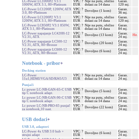
LC-Power LC1000P2 V3.1
VPC: ?
Nije na putu, obično
Garan.
1000W, ATX 3.1, 80+Platinum
EUR
dolazi za 14 dana
120 mj.
LC-Power LC1200P, 1200W, ATX
VPC: ?
Garan.
Dovoljno (1 kom)
3.0, 80+Platinum
EUR
36 mj.
LC-Power LC1200P2 V3.1
VPC: ?
Nije na putu, obično
Garan.
1200W, ATX 3.1, 80+Platinum
EUR
dolazi za 14 dana
120 mj.
LC-Power LC850P2 V3.1 850W,
VPC: ?
Nije na putu, obično
Garan.
ATX 3.1, 80+Platinum
EUR
dolazi za 14 dana
84 mj.
LC-Power napajanje LC420H-12
VPC: ?
Garan.
Dovoljno (13 kom)
Hit.
V2.31, ATX
EUR
24 mj.
LC-Power napajanje LC500-12
VPC: ?
Garan.
Dovoljno (20 kom)
V2.31, ATX, 80+Bronze
EUR
24 mj.
LC-Power napajanje LC600-12
VPC: ?
Garan.
Dovoljno (6 kom)
V2.31, ATX, 80+Bronze
EUR
24 mj.
Notebook - pribor
+
Docking station
LC-Power
VPC: ?
Nije na putu, obično
Garan.
11u1,HDMI/VGA/SD/RJ45/U3
EUR
dolazi za 14 dana
24 mj.
Punjači
Lc power LC-NB-GAN-65-C USB
VPC: ?
Garan.
Dovoljno (5 kom)
tip C notebook adapt.
EUR
24 mj.
Lc power LC-NB-GAN-90-C USB
VPC: ?
Nije na putu, obično
Garan.
tip C notebook adapt.
EUR
dolazi za 14 dana
24 mj.
Lc power LC-NB-PRO-65 punjač
VPC: ?
Garan.
Dovoljno (22 kom)
za notebook,10 nast.
EUR
24 mj.
USB dodaci
+
USB 3.0, adapteri
LC-Power 4x USB 3.0 hub +
VPC: ?
Garan.
Dovoljno (6 kom)
strujni adapt
EUR
24 mj.