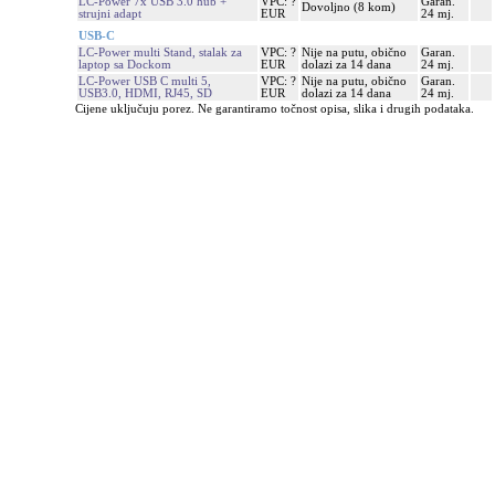
LC-Power 7x USB 3.0 hub +
VPC: ?
Garan.
Dovoljno (8 kom)
strujni adapt
EUR
24 mj.
USB-C
LC-Power multi Stand, stalak za
VPC: ?
Nije na putu, obično
Garan.
laptop sa Dockom
EUR
dolazi za 14 dana
24 mj.
LC-Power USB C multi 5,
VPC: ?
Nije na putu, obično
Garan.
USB3.0, HDMI, RJ45, SD
EUR
dolazi za 14 dana
24 mj.
Cijene uključuju porez. Ne garantiramo točnost opisa, slika i drugih podataka.