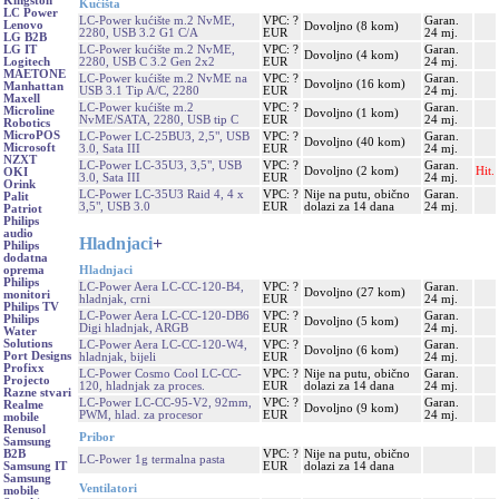
Kingston
Kućišta
LC Power
LC-Power kućište m.2 NvME,
VPC: ?
Garan.
Lenovo
Dovoljno (8 kom)
2280, USB 3.2 G1 C/A
EUR
24 mj.
LG B2B
LC-Power kućište m.2 NvME,
VPC: ?
Garan.
LG IT
Dovoljno (4 kom)
2280, USB C 3.2 Gen 2x2
EUR
24 mj.
Logitech
MAETONE
LC-Power kućište m.2 NvME na
VPC: ?
Garan.
Dovoljno (16 kom)
Manhattan
USB 3.1 Tip A/C, 2280
EUR
24 mj.
Maxell
LC-Power kućište m.2
VPC: ?
Garan.
Microline
Dovoljno (1 kom)
NvME/SATA, 2280, USB tip C
EUR
24 mj.
Robotics
MicroPOS
LC-Power LC-25BU3, 2,5", USB
VPC: ?
Garan.
Dovoljno (40 kom)
Microsoft
3.0, Sata III
EUR
24 mj.
NZXT
LC-Power LC-35U3, 3,5", USB
VPC: ?
Garan.
Dovoljno (2 kom)
Hit.
OKI
3.0, Sata III
EUR
24 mj.
Orink
LC-Power LC-35U3 Raid 4, 4 x
VPC: ?
Nije na putu, obično
Garan.
Palit
3,5", USB 3.0
EUR
dolazi za 14 dana
24 mj.
Patriot
Philips
audio
Hladnjaci
+
Philips
dodatna
Hladnjaci
oprema
Philips
LC-Power Aera LC-CC-120-B4,
VPC: ?
Garan.
Dovoljno (27 kom)
monitori
hladnjak, crni
EUR
24 mj.
Philips TV
LC-Power Aera LC-CC-120-DB6
VPC: ?
Garan.
Philips
Dovoljno (5 kom)
Digi hladnjak, ARGB
EUR
24 mj.
Water
Solutions
LC-Power Aera LC-CC-120-W4,
VPC: ?
Garan.
Dovoljno (6 kom)
Port Designs
hladnjak, bijeli
EUR
24 mj.
Profixx
LC-Power Cosmo Cool LC-CC-
VPC: ?
Nije na putu, obično
Garan.
Projecto
120, hladnjak za proces.
EUR
dolazi za 14 dana
24 mj.
Razne stvari
LC-Power LC-CC-95-V2, 92mm,
VPC: ?
Garan.
Realme
Dovoljno (9 kom)
PWM, hlad. za procesor
EUR
24 mj.
mobile
Renusol
Pribor
Samsung
VPC: ?
Nije na putu, obično
B2B
LC-Power 1g termalna pasta
EUR
dolazi za 14 dana
Samsung IT
Samsung
Ventilatori
mobile