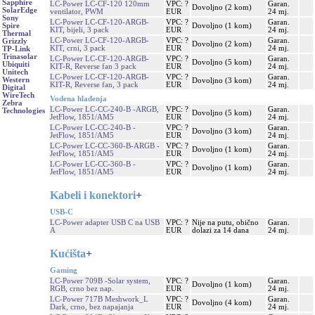
Sapphire
LC-Power LC-CF-120 120mm
VPC: ?
Garan.
Dovoljno (2 kom)
SolarEdge
ventilator, PWM
EUR
24 mj.
Sony
LC-Power LC-CF-120-ARGB-
VPC: ?
Garan.
Dovoljno (1 kom)
Spire
KIT, bijeli, 3 pack
EUR
24 mj.
Thermal
LC-Power LC-CF-120-ARGB-
VPC: ?
Garan.
Grizzly
Dovoljno (2 kom)
KIT, crni, 3 pack
EUR
24 mj.
TP-Link
Trinasolar
LC-Power LC-CF-120-ARGB-
VPC: ?
Garan.
Dovoljno (5 kom)
Ubiquiti
KIT-R, Reverse fan 3 pack
EUR
24 mj.
Unitech
LC-Power LC-CF-120-ARGB-
VPC: ?
Garan.
Western
Dovoljno (3 kom)
KIT-R, Reverse fan, 3 pack
EUR
24 mj.
Digital
WireTech
Vodena hlađenja
Zebra
LC-Power LC-CC-240-B -ARGB,
VPC: ?
Garan.
Technologies
Dovoljno (5 kom)
JetFlow, 1851/AM5
EUR
24 mj.
LC-Power LC-CC-240-B -
VPC: ?
Garan.
Dovoljno (3 kom)
JetFlow, 1851/AM5
EUR
24 mj.
LC-Power LC-CC-360-B-ARGB -
VPC: ?
Garan.
Dovoljno (1 kom)
JetFlow, 1851/AM5
EUR
24 mj.
LC-Power LC-CC-360-B -
VPC: ?
Garan.
Dovoljno (1 kom)
JetFlow, 1851/AM5
EUR
24 mj.
Kabeli i konektori
+
USB-C
LC-Power adapter USB C na USB
VPC: ?
Nije na putu, obično
Garan.
A
EUR
dolazi za 14 dana
24 mj.
Kućišta
+
Gaming
LC-Power 709B -Solar system,
VPC: ?
Garan.
Dovoljno (1 kom)
RGB, crno bez nap.
EUR
24 mj.
LC-Power 717B Meshwork_L
VPC: ?
Garan.
Dovoljno (4 kom)
Dark, crno, bez napajanja
EUR
24 mj.