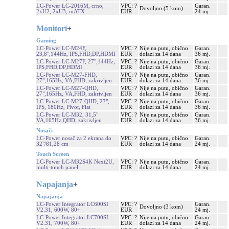
LC-Power LC-2016M, crno,
VPC: ?
Garan.
Dovoljno (5 kom)
2xU2, 2xU3, mATX
EUR
24 mj.
Monitori
+
Gaming
LC-Power LC-M24F,
VPC: ?
Nije na putu, obično
Garan.
23,8",144Hz, IPS,FHD,DP,HDMI
EUR
dolazi za 14 dana
36 mj.
LC-Power LC-M27F, 27",144Hz,
VPC: ?
Nije na putu, obično
Garan.
IPS,FHD,DP,HDMI
EUR
dolazi za 14 dana
36 mj.
LC-Power LC-M27-FHD,
VPC: ?
Nije na putu, obično
Garan.
27",165Hz, VA,FHD, zakrivljen
EUR
dolazi za 14 dana
36 mj.
LC-Power LC-M27-QHD,
VPC: ?
Nije na putu, obično
Garan.
27",165Hz, VA,FHD, zakrivljen
EUR
dolazi za 14 dana
36 mj.
LC-Power LC-M27-QHD, 27",
VPC: ?
Nije na putu, obično
Garan.
IPS, 180Hz, Pivot, Flat
EUR
dolazi za 14 dana
36 mj.
LC-Power LC-M32, 31,5"
VPC: ?
Nije na putu, obično
Garan.
VA,165Hz,QHD, zakrivljen
EUR
dolazi za 14 dana
36 mj.
Nosači
LC-Power nosač za 2 ekrana do
VPC: ?
Nije na putu, obično
Garan.
32"/81,28 cm
EUR
dolazi za 14 dana
24 mj.
Touch Screen
LC-Power LC-M32S4K Next2U,
VPC: ?
Nije na putu, obično
Garan.
multi-touch panel
EUR
dolazi za 14 dana
24 mj.
Napajanja
+
Napajanja
LC-Power Integrator LC600SI
VPC: ?
Garan.
Dovoljno (3 kom)
V2.31, 600W, 80+
EUR
24 mj.
LC-Power Integrator LC700SI
VPC: ?
Nije na putu, obično
Garan.
V2.31, 700W, 80+
EUR
dolazi za 14 dana
24 mj.