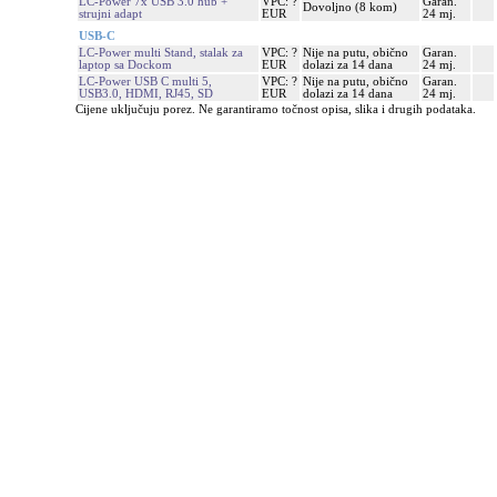
LC-Power 7x USB 3.0 hub +
VPC: ?
Garan.
Dovoljno (8 kom)
strujni adapt
EUR
24 mj.
USB-C
LC-Power multi Stand, stalak za
VPC: ?
Nije na putu, obično
Garan.
laptop sa Dockom
EUR
dolazi za 14 dana
24 mj.
LC-Power USB C multi 5,
VPC: ?
Nije na putu, obično
Garan.
USB3.0, HDMI, RJ45, SD
EUR
dolazi za 14 dana
24 mj.
Cijene uključuju porez. Ne garantiramo točnost opisa, slika i drugih podataka.