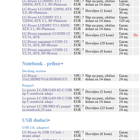
LC-Power LC1000P2 V3.1
VPC: ?
Nije na putu, obično
Garan.
1000W, ATX 3.1, 80+Platinum
EUR
dolazi za 14 dana
120 mj.
LC-Power LC1200P, 1200W, ATX
VPC: ?
Garan.
Dovoljno (1 kom)
3.0, 80+Platinum
EUR
36 mj.
LC-Power LC1200P2 V3.1
VPC: ?
Nije na putu, obično
Garan.
1200W, ATX 3.1, 80+Platinum
EUR
dolazi za 14 dana
120 mj.
LC-Power LC850P2 V3.1 850W,
VPC: ?
Nije na putu, obično
Garan.
ATX 3.1, 80+Platinum
EUR
dolazi za 14 dana
84 mj.
LC-Power napajanje LC420H-12
VPC: ?
Garan.
Dovoljno (13 kom)
Hit.
V2.31, ATX
EUR
24 mj.
LC-Power napajanje LC500-12
VPC: ?
Garan.
Dovoljno (20 kom)
V2.31, ATX, 80+Bronze
EUR
24 mj.
LC-Power napajanje LC600-12
VPC: ?
Garan.
Dovoljno (6 kom)
V2.31, ATX, 80+Bronze
EUR
24 mj.
Notebook - pribor
+
Docking station
LC-Power
VPC: ?
Nije na putu, obično
Garan.
11u1,HDMI/VGA/SD/RJ45/U3
EUR
dolazi za 14 dana
24 mj.
Punjači
Lc power LC-NB-GAN-65-C USB
VPC: ?
Garan.
Dovoljno (5 kom)
tip C notebook adapt.
EUR
24 mj.
Lc power LC-NB-GAN-90-C USB
VPC: ?
Nije na putu, obično
Garan.
tip C notebook adapt.
EUR
dolazi za 14 dana
24 mj.
Lc power LC-NB-PRO-65 punjač
VPC: ?
Garan.
Dovoljno (22 kom)
za notebook,10 nast.
EUR
24 mj.
USB dodaci
+
USB 3.0, adapteri
LC-Power 4x USB 3.0 hub +
VPC: ?
Garan.
Dovoljno (6 kom)
strujni adapt
EUR
24 mj.