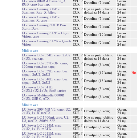
LC-Power 804B -Obsession_X,
VPC: ?
Garan.
Dovoljno (5 kom)
RGB, crno bez nap.
EUR
24 mj.
LC-Power Gaming 715B -
VPC: ?
Nije na putu, obično
Garan.
Seamless_Pale_X, bijelo
EUR
dolazi za 14 dana
24 mj.
LC-Power Gaming 715B -
VPC: ?
Garan.
Dovoljno (5 kom)
Seamless_X, crno
EUR
24 mj.
LC-Power Gaming 8001B Pro-
VPC: ?
Garan.
Dovoljno (3 kom)
Storm Dark
EUR
24 mj.
LC-Power Gaming 812B – Onyx
VPC: ?
Garan.
Dovoljno (10 kom)
Vision, crno
EUR
24 mj.
LC-Power Gaming 812W – Quartz
VPC: ?
Garan.
Dovoljno (2 kom)
Vision
EUR
24 mj.
Midi tower
LC-Power LC-7034B, crno, 2xU2,
VPC: ?
Nije na putu, obično
Garan.
1xU3, bez nap.
EUR
dolazi za 14 dana
24 mj.
LC-Power LC-7037B-ON, crno,
VPC: ?
Garan.
Dovoljno (6 kom)
120mm vent.,bez napaj
EUR
24 mj.
LC-Power LC-7039B, crno, bez
VPC: ?
Garan.
Dovoljno (17 kom)
Hit.
napaj., 2xU2, 2xU3
EUR
24 mj.
LC-Power LC-7040B, crno, bez
VPC: ?
Garan.
Dovoljno (13 kom)
napaj., 2xU2, 2xU3
EUR
24 mj.
LC-Power LC-7041B,
VPC: ?
Garan.
Dovoljno (5 kom)
2xU3,1xU2,1xUc, čitač kartica
EUR
24 mj.
LC-Power Multimedia 8000B
VPC: ?
Garan.
Dovoljno (6 kom)
2xU3, USB C, ATX
EUR
24 mj.
Mini tower
LC-Power 2004MB-V3, crno, U2,
VPC: ?
Garan.
Dovoljno (5 kom)
2xU3, 1xUC mATX
EUR
24 mj.
LC-Power LC-1400mi, crno, U2,
VPC: ?
Nije na putu, obično
Garan.
U3, mATX, 300W, SFF
EUR
dolazi za 14 dana
24 mj.
LC-Power LC-2014M, crno,
VPC: ?
Garan.
Dovoljno (8 kom)
2xU2, 1xU3, mATX
EUR
24 mj.
LC-Power LC-2015M, crno,
VPC: ?
Garan.
Dovoljno (8 kom)
2xU2, 2xU3, mATX
EUR
24 mj.