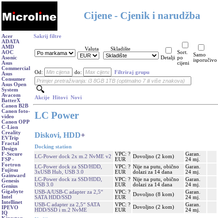
Cijene - Cjenik i narudžba
Acer
Sakrij filtre
ADATA
AMD
Valuta
Skladište
AOC
Sort.
Samo
Asonic
Detalji
po
isporučivo
Asus
cijeni
Commercial
Od:
do:
Filtriraj grupu
Asus
Consumer
Asus Open
System
Avacom
Akcije
Hitovi
Novi
BatterX
Canon B2B
Canon foto-
LC Power
video
Canon OPP
C-Lion
Creality
Diskovi, HDD
+
EVTrip
Fractal
Docking station
Design
VPC: ?
Garan.
F-Secure
LC-Power dock 2x m.2 NvME v2
Dovoljno (2 kom)
EUR
24 mj.
FSP -
Fortron
LC-Power dock za SSD/HDD,
VPC: ?
Nije na putu, obično
Garan.
Fujitsu
3xUSB Hub, USB 3.0
EUR
dolazi za 14 dana
24 mj.
Gainward
LC-Power dock za SSD/HDD,
VPC: ?
Nije na putu, obično
Garan.
Genesis
USB 3.0
EUR
dolazi za 14 dana
24 mj.
Genius
Gigabyte
USB-A/USB-C adapter za 2,5“
VPC: ?
Garan.
Dovoljno (8 kom)
Intel
SATA HDD/SSD
EUR
24 mj.
Intellinet
USB-C adapter za 2,5“ SATA
VPC: ?
Garan.
Dovoljno (2 kom)
IPEVO
HDD/SSD i m.2 NvME
EUR
24 mj.
IQ