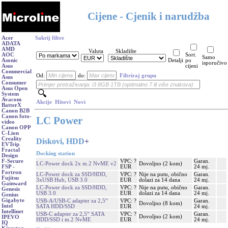
Cijene - Cjenik i narudžba
Acer
Sakrij filtre
ADATA
AMD
Valuta
Skladište
AOC
Sort.
Samo
Asonic
Detalji
po
isporučivo
Asus
cijeni
Commercial
Od:
do:
Filtriraj grupu
Asus
Consumer
Asus Open
System
Avacom
Akcije
Hitovi
Novi
BatterX
Canon B2B
Canon foto-
LC Power
video
Canon OPP
C-Lion
Creality
Diskovi, HDD
+
EVTrip
Fractal
Docking station
Design
VPC: ?
Garan.
F-Secure
LC-Power dock 2x m.2 NvME v2
Dovoljno (2 kom)
EUR
24 mj.
FSP -
Fortron
LC-Power dock za SSD/HDD,
VPC: ?
Nije na putu, obično
Garan.
Fujitsu
3xUSB Hub, USB 3.0
EUR
dolazi za 14 dana
24 mj.
Gainward
LC-Power dock za SSD/HDD,
VPC: ?
Nije na putu, obično
Garan.
Genesis
USB 3.0
EUR
dolazi za 14 dana
24 mj.
Genius
Gigabyte
USB-A/USB-C adapter za 2,5“
VPC: ?
Garan.
Dovoljno (8 kom)
Intel
SATA HDD/SSD
EUR
24 mj.
Intellinet
USB-C adapter za 2,5“ SATA
VPC: ?
Garan.
Dovoljno (2 kom)
IPEVO
HDD/SSD i m.2 NvME
EUR
24 mj.
IQ