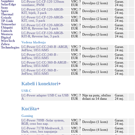
Sapphire
LC-Power LC-CF-120 120mm
VPC: ?
Garan.
Dovoljno (2 kom)
SolarEdge
ventilator, PWM
EUR
24 mj.
Sony
LC-Power LC-CF-120-ARGB-
VPC: ?
Garan.
Dovoljno (1 kom)
Spire
KIT, bijeli, 3 pack
EUR
24 mj.
Thermal
LC-Power LC-CF-120-ARGB-
VPC: ?
Garan.
Grizzly
Dovoljno (2 kom)
KIT, crni, 3 pack
EUR
24 mj.
TP-Link
Trinasolar
LC-Power LC-CF-120-ARGB-
VPC: ?
Garan.
Dovoljno (5 kom)
Ubiquiti
KIT-R, Reverse fan 3 pack
EUR
24 mj.
Unitech
LC-Power LC-CF-120-ARGB-
VPC: ?
Garan.
Western
Dovoljno (3 kom)
KIT-R, Reverse fan, 3 pack
EUR
24 mj.
Digital
WireTech
Vodena hlađenja
Zebra
LC-Power LC-CC-240-B -ARGB,
VPC: ?
Garan.
Technologies
Dovoljno (5 kom)
JetFlow, 1851/AM5
EUR
24 mj.
LC-Power LC-CC-240-B -
VPC: ?
Garan.
Dovoljno (3 kom)
JetFlow, 1851/AM5
EUR
24 mj.
LC-Power LC-CC-360-B-ARGB -
VPC: ?
Garan.
Dovoljno (1 kom)
JetFlow, 1851/AM5
EUR
24 mj.
LC-Power LC-CC-360-B -
VPC: ?
Garan.
Dovoljno (1 kom)
JetFlow, 1851/AM5
EUR
24 mj.
Kabeli i konektori
+
USB-C
LC-Power adapter USB C na USB
VPC: ?
Nije na putu, obično
Garan.
A
EUR
dolazi za 14 dana
24 mj.
Kućišta
+
Gaming
LC-Power 709B -Solar system,
VPC: ?
Garan.
Dovoljno (1 kom)
RGB, crno bez nap.
EUR
24 mj.
LC-Power 717B Meshwork_L
VPC: ?
Garan.
Dovoljno (4 kom)
Dark, crno, bez napajanja
EUR
24 mj.