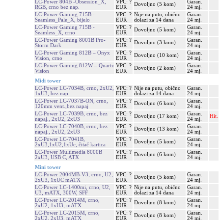
LC-Power 804B -Obsession_X,
VPC: ?
Garan.
Dovoljno (5 kom)
RGB, crno bez nap.
EUR
24 mj.
LC-Power Gaming 715B -
VPC: ?
Nije na putu, obično
Garan.
Seamless_Pale_X, bijelo
EUR
dolazi za 14 dana
24 mj.
LC-Power Gaming 715B -
VPC: ?
Garan.
Dovoljno (5 kom)
Seamless_X, crno
EUR
24 mj.
LC-Power Gaming 8001B Pro-
VPC: ?
Garan.
Dovoljno (3 kom)
Storm Dark
EUR
24 mj.
LC-Power Gaming 812B – Onyx
VPC: ?
Garan.
Dovoljno (10 kom)
Vision, crno
EUR
24 mj.
LC-Power Gaming 812W – Quartz
VPC: ?
Garan.
Dovoljno (2 kom)
Vision
EUR
24 mj.
Midi tower
LC-Power LC-7034B, crno, 2xU2,
VPC: ?
Nije na putu, obično
Garan.
1xU3, bez nap.
EUR
dolazi za 14 dana
24 mj.
LC-Power LC-7037B-ON, crno,
VPC: ?
Garan.
Dovoljno (6 kom)
120mm vent.,bez napaj
EUR
24 mj.
LC-Power LC-7039B, crno, bez
VPC: ?
Garan.
Dovoljno (17 kom)
Hit.
napaj., 2xU2, 2xU3
EUR
24 mj.
LC-Power LC-7040B, crno, bez
VPC: ?
Garan.
Dovoljno (13 kom)
napaj., 2xU2, 2xU3
EUR
24 mj.
LC-Power LC-7041B,
VPC: ?
Garan.
Dovoljno (5 kom)
2xU3,1xU2,1xUc, čitač kartica
EUR
24 mj.
LC-Power Multimedia 8000B
VPC: ?
Garan.
Dovoljno (6 kom)
2xU3, USB C, ATX
EUR
24 mj.
Mini tower
LC-Power 2004MB-V3, crno, U2,
VPC: ?
Garan.
Dovoljno (5 kom)
2xU3, 1xUC mATX
EUR
24 mj.
LC-Power LC-1400mi, crno, U2,
VPC: ?
Nije na putu, obično
Garan.
U3, mATX, 300W, SFF
EUR
dolazi za 14 dana
24 mj.
LC-Power LC-2014M, crno,
VPC: ?
Garan.
Dovoljno (8 kom)
2xU2, 1xU3, mATX
EUR
24 mj.
LC-Power LC-2015M, crno,
VPC: ?
Garan.
Dovoljno (8 kom)
2xU2, 2xU3, mATX
EUR
24 mj.