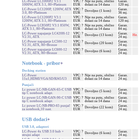
LC-Power LC1000P2 V3.1
VPC: ?
Nije na putu, obično
Garan.
1000W, ATX 3.1, 80+Platinum
EUR
dolazi za 14 dana
120 mj.
LC-Power LC1200P, 1200W, ATX
VPC: ?
Garan.
Dovoljno (1 kom)
3.0, 80+Platinum
EUR
36 mj.
LC-Power LC1200P2 V3.1
VPC: ?
Nije na putu, obično
Garan.
1200W, ATX 3.1, 80+Platinum
EUR
dolazi za 14 dana
120 mj.
LC-Power LC850P2 V3.1 850W,
VPC: ?
Nije na putu, obično
Garan.
ATX 3.1, 80+Platinum
EUR
dolazi za 14 dana
84 mj.
LC-Power napajanje LC420H-12
VPC: ?
Garan.
Dovoljno (13 kom)
Hit.
V2.31, ATX
EUR
24 mj.
LC-Power napajanje LC500-12
VPC: ?
Garan.
Dovoljno (20 kom)
V2.31, ATX, 80+Bronze
EUR
24 mj.
LC-Power napajanje LC600-12
VPC: ?
Garan.
Dovoljno (6 kom)
V2.31, ATX, 80+Bronze
EUR
24 mj.
Notebook - pribor
+
Docking station
LC-Power
VPC: ?
Nije na putu, obično
Garan.
11u1,HDMI/VGA/SD/RJ45/U3
EUR
dolazi za 14 dana
24 mj.
Punjači
Lc power LC-NB-GAN-65-C USB
VPC: ?
Garan.
Dovoljno (5 kom)
tip C notebook adapt.
EUR
24 mj.
Lc power LC-NB-GAN-90-C USB
VPC: ?
Nije na putu, obično
Garan.
tip C notebook adapt.
EUR
dolazi za 14 dana
24 mj.
Lc power LC-NB-PRO-65 punjač
VPC: ?
Garan.
Dovoljno (22 kom)
za notebook,10 nast.
EUR
24 mj.
USB dodaci
+
USB 3.0, adapteri
LC-Power 4x USB 3.0 hub +
VPC: ?
Garan.
Dovoljno (6 kom)
strujni adapt
EUR
24 mj.