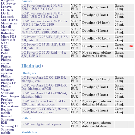
Kingston
Kućišta
LC Power
LC-Power kućište m.2 NvME,
VPC: ?
Garan.
Lenovo
Dovoljno (8 kom)
2280, USB 3.2 G1 C/A
EUR
24 mj.
LG B2B
LC-Power kućište m.2 NvME,
VPC: ?
Garan.
LG IT
Dovoljno (4 kom)
2280, USB C 3.2 Gen 2x2
EUR
24 mj.
Logitech
MAETONE
LC-Power kućište m.2 NvME na
VPC: ?
Garan.
Dovoljno (16 kom)
Manhattan
USB 3.1 Tip A/C, 2280
EUR
24 mj.
Maxell
LC-Power kućište m.2
VPC: ?
Garan.
Microline
Dovoljno (1 kom)
NvME/SATA, 2280, USB tip C
EUR
24 mj.
Robotics
MicroPOS
LC-Power LC-25BU3, 2,5", USB
VPC: ?
Garan.
Dovoljno (40 kom)
Microsoft
3.0, Sata III
EUR
24 mj.
NZXT
LC-Power LC-35U3, 3,5", USB
VPC: ?
Garan.
Dovoljno (2 kom)
Hit.
OKI
3.0, Sata III
EUR
24 mj.
Orink
LC-Power LC-35U3 Raid 4, 4 x
VPC: ?
Nije na putu, obično
Garan.
Palit
3,5", USB 3.0
EUR
dolazi za 14 dana
24 mj.
Patriot
Philips
audio
Hladnjaci
+
Philips
dodatna
Hladnjaci
oprema
Philips
LC-Power Aera LC-CC-120-B4,
VPC: ?
Garan.
Dovoljno (27 kom)
monitori
hladnjak, crni
EUR
24 mj.
Philips TV
LC-Power Aera LC-CC-120-DB6
VPC: ?
Garan.
Philips
Dovoljno (5 kom)
Digi hladnjak, ARGB
EUR
24 mj.
Water
Solutions
LC-Power Aera LC-CC-120-W4,
VPC: ?
Garan.
Dovoljno (6 kom)
Port Designs
hladnjak, bijeli
EUR
24 mj.
Profixx
LC-Power Cosmo Cool LC-CC-
VPC: ?
Nije na putu, obično
Garan.
Projecto
120, hladnjak za proces.
EUR
dolazi za 14 dana
24 mj.
Razne stvari
LC-Power LC-CC-95-V2, 92mm,
VPC: ?
Garan.
Realme
Dovoljno (9 kom)
PWM, hlad. za procesor
EUR
24 mj.
mobile
Renusol
Pribor
Samsung
VPC: ?
Nije na putu, obično
B2B
LC-Power 1g termalna pasta
EUR
dolazi za 14 dana
Samsung IT
Samsung
Ventilatori
mobile