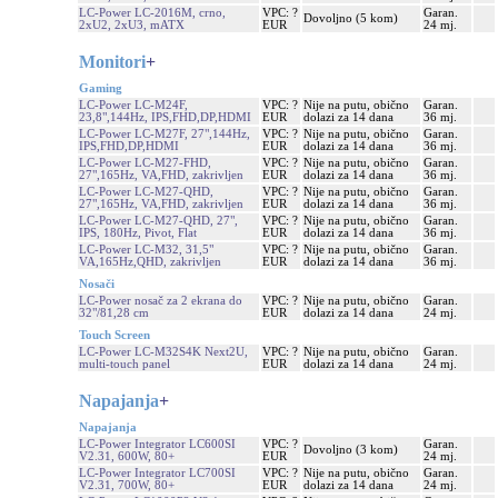
LC-Power LC-2016M, crno,
VPC: ?
Garan.
Dovoljno (5 kom)
2xU2, 2xU3, mATX
EUR
24 mj.
Monitori
+
Gaming
LC-Power LC-M24F,
VPC: ?
Nije na putu, obično
Garan.
23,8",144Hz, IPS,FHD,DP,HDMI
EUR
dolazi za 14 dana
36 mj.
LC-Power LC-M27F, 27",144Hz,
VPC: ?
Nije na putu, obično
Garan.
IPS,FHD,DP,HDMI
EUR
dolazi za 14 dana
36 mj.
LC-Power LC-M27-FHD,
VPC: ?
Nije na putu, obično
Garan.
27",165Hz, VA,FHD, zakrivljen
EUR
dolazi za 14 dana
36 mj.
LC-Power LC-M27-QHD,
VPC: ?
Nije na putu, obično
Garan.
27",165Hz, VA,FHD, zakrivljen
EUR
dolazi za 14 dana
36 mj.
LC-Power LC-M27-QHD, 27",
VPC: ?
Nije na putu, obično
Garan.
IPS, 180Hz, Pivot, Flat
EUR
dolazi za 14 dana
36 mj.
LC-Power LC-M32, 31,5"
VPC: ?
Nije na putu, obično
Garan.
VA,165Hz,QHD, zakrivljen
EUR
dolazi za 14 dana
36 mj.
Nosači
LC-Power nosač za 2 ekrana do
VPC: ?
Nije na putu, obično
Garan.
32"/81,28 cm
EUR
dolazi za 14 dana
24 mj.
Touch Screen
LC-Power LC-M32S4K Next2U,
VPC: ?
Nije na putu, obično
Garan.
multi-touch panel
EUR
dolazi za 14 dana
24 mj.
Napajanja
+
Napajanja
LC-Power Integrator LC600SI
VPC: ?
Garan.
Dovoljno (3 kom)
V2.31, 600W, 80+
EUR
24 mj.
LC-Power Integrator LC700SI
VPC: ?
Nije na putu, obično
Garan.
V2.31, 700W, 80+
EUR
dolazi za 14 dana
24 mj.