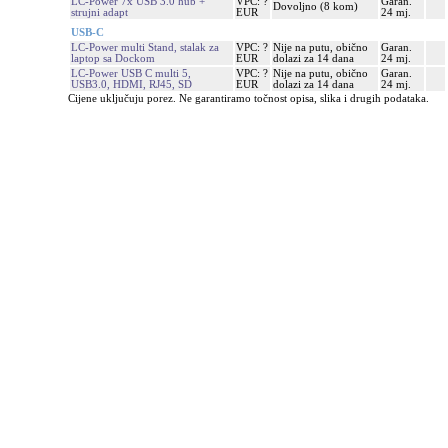
LC-Power 7x USB 3.0 hub +
VPC: ?
Garan.
Dovoljno (8 kom)
strujni adapt
EUR
24 mj.
USB-C
LC-Power multi Stand, stalak za
VPC: ?
Nije na putu, obično
Garan.
laptop sa Dockom
EUR
dolazi za 14 dana
24 mj.
LC-Power USB C multi 5,
VPC: ?
Nije na putu, obično
Garan.
USB3.0, HDMI, RJ45, SD
EUR
dolazi za 14 dana
24 mj.
Cijene uključuju porez. Ne garantiramo točnost opisa, slika i drugih podataka.