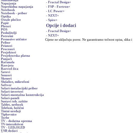
Multimedija
- Fractal Design
+
Napajanja
- FSP - Fortron
+
Neprekidna napajanja
Notebook
- LC Power
+
Notebook - pribor
- NZXT
+
Optika
Ostale pločice
- Spire
+
Papir
Opcije i dodaci
Ploteri
POS
- Fractal Design
+
Poslužitelji
- NZXT
+
Potrošni
Prenosive utičnice
Cijene ne uključuju porez. Ne garantiramo točnost opisa, slika i
Pribor
Printeri
Procesori
Projektori
Projektorska platna
Punjači
Računala
Rasvjeta
Razvod žica
Satovi
Senzori
Skeneri
Slušalice, mikrofoni
Softver
Solari-instalacijski pribor
Solari-inverteri
Solari-montažna konstrukcija
Solari-paneli
Sustavi teh. zaštite
Tablet, netbook
Telefoni, bežični
Tintni uređaji
Tipkovnice
Torbe
TV - dodatna oprema
TV-interaktivni
TV - LED,OLED
USB dodaci