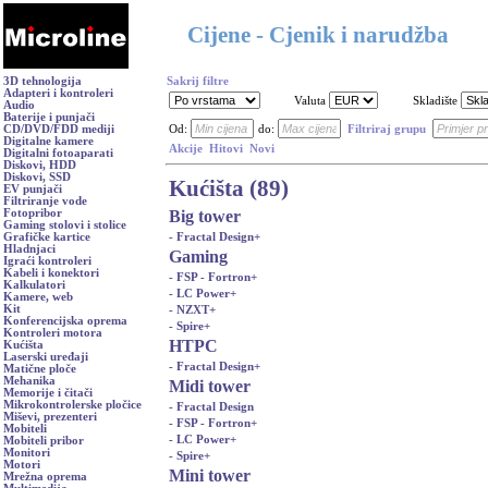
Cijene - Cjenik i narudžba
3D tehnologija
Sakrij filtre
Adapteri i kontroleri
Valuta
Skladište
Audio
Baterije i punjači
CD/DVD/FDD mediji
Od:
do:
Filtriraj grupu
Digitalne kamere
Akcije
Hitovi
Novi
Digitalni fotoaparati
Diskovi, HDD
Diskovi, SSD
Kućišta (89)
EV punjači
Filtriranje vode
Big tower
Fotopribor
Gaming stolovi i stolice
- Fractal Design
+
Grafičke kartice
Hladnjaci
Gaming
Igraći kontroleri
Kabeli i konektori
- FSP - Fortron
+
Kalkulatori
- LC Power
+
Kamere, web
Kit
- NZXT
+
Konferencijska oprema
- Spire
+
Kontroleri motora
HTPC
Kućišta
Laserski uređaji
- Fractal Design
+
Matične ploče
Mehanika
Midi tower
Memorije i čitači
Mikrokontrolerske pločice
- Fractal Design
Miševi, prezenteri
- FSP - Fortron
+
Mobiteli
- LC Power
+
Mobiteli pribor
Monitori
- Spire
+
Motori
Mini tower
Mrežna oprema