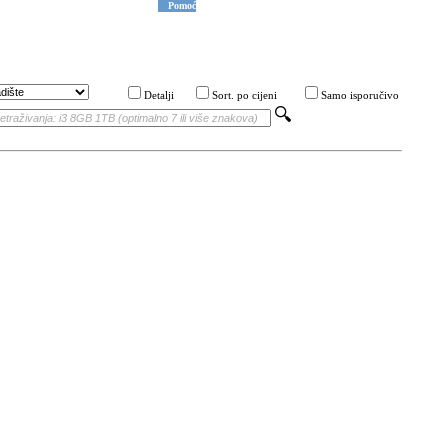
Pomoć
Detalji
Sort. po cijeni
Samo isporučivo