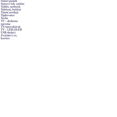
Solari-paneli
Sustavi teh. zaštite
Tablet, netbook
Telefoni, bežični
Tintni uređaji
Tipkovnice
Torbe
TV - dodatna
oprema
TV-interaktivni
TV - LED,OLED
USB dodaci
Zvučnici i zv.
kartice