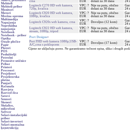
Miševi, prezenteri
crna
EUR
dolazi za 30 dana
24 
Mobiteli
Logitech C270 HD web kamera,
VPC: ?
Nije na putu, obično
Gar
Mobiteli pribor
720p, kvačica
EUR
dolazi za 30 dana
24 
Monitori
Logitech C920 HD web kamera,
VPC: ?
Nije na putu, obično
Gar
Motori
1080p, kvačica
EUR
dolazi za 30 dana
24 
Mrežna oprema
Multimedija
VPC: ?
Gar
Logitech C920s web kamera, crna
Dovoljno (12 kom)
Napajanja
EUR
24 
Neprekidna
Logitech C922 HD web kamera,
VPC: ?
Nije na putu, obično
Gar
napajanja
stream, 1080p, tripod
EUR
dolazi za 30 dana
24 
Notebook
Notebook - pribor
Port Designs
+
Optika
Port FHD web kamera 1080p,USB-
VPC: ?
Gar
Ostale pločice
Dovoljno (17 kom)
A/C,crna s poklopcem
EUR
24 
Papir
Ploteri
Cijene ne uključuju porez. Ne garantiramo točnost opisa, slika i drugih pod
POS
Poslužitelji
Potrošni
Prenosive utičnice
Pribor
Printeri
Procesori
Projektori
Projektorska
platna
Punjači
Računala
Rasvjeta
Razvod žica
Satovi
Senzori
Skeneri
Slušalice,
mikrofoni
Softver
Solari-instalacijski
pribor
Solari-inverteri
Solari-montažna
konstrukcija