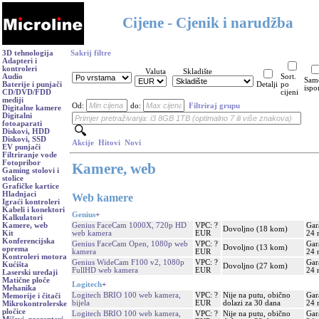
Cijene - Cjenik i narudžba
3D tehnologija
Sakrij filtre
Adapteri i
kontroleri
Valuta
Skladište
Audio
Sort.
Sam
Baterije i punjači
Detalji
po
ispo
CD/DVD/FDD
cijeni
mediji
Od:
do:
Filtriraj grupu
Digitalne kamere
Digitalni
fotoaparati
Diskovi, HDD
Diskovi, SSD
Akcije
Hitovi
Novi
EV punjači
Filtriranje vode
Fotopribor
Kamere, web
Gaming stolovi i
stolice
Grafičke kartice
Hladnjaci
Web kamere
Igraći kontroleri
Kabeli i konektori
Genius
+
Kalkulatori
Genius FaceCam 1000X, 720p HD
VPC: ?
Gar
Kamere, web
Dovoljno (18 kom)
web kamera
EUR
24 
Kit
Konferencijska
Genius FaceCam Open, 1080p web
VPC: ?
Gar
Dovoljno (13 kom)
oprema
kamera
EUR
24 
Kontroleri motora
Genius WideCam F100 v2, 1080p
VPC: ?
Gar
Kućišta
Dovoljno (27 kom)
FullHD web kamera
EUR
24 
Laserski uređaji
Matične ploče
Logitech
+
Mehanika
Logitech BRIO 100 web kamera,
VPC: ?
Nije na putu, obično
Gar
Memorije i čitači
bijela
EUR
dolazi za 30 dana
24 
Mikrokontrolerske
pločice
Logitech BRIO 100 web kamera,
VPC: ?
Nije na putu, obično
Gar