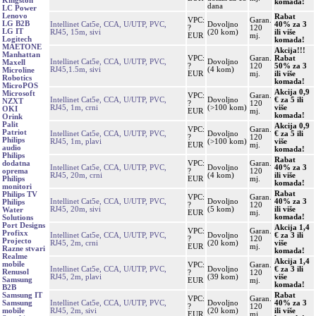
Kingston
komada!
dana
LC Power
Lenovo
Rabat
VPC:
Garan.
LG B2B
Intellinet Cat5e, CCA, U/UTP, PVC,
Dovoljno
40% za 3
?
120
LG IT
RJ45, 15m, sivi
(20 kom)
ili više
EUR
mj.
Logitech
komada!
MAETONE
Akcija!!!
Manhattan
VPC:
Garan.
Rabat
Intellinet Cat5e, CCA, U/UTP, PVC,
Dovoljno
Maxell
?
120
50% za 3
RJ45,1.5m, sivi
(4 kom)
Microline
EUR
mj.
ili više
Robotics
komada!
MicroPOS
Akcija 0,9
Microsoft
VPC:
Garan.
Intellinet Cat5e, CCA, U/UTP, PVC,
Dovoljno
€ za 5 ili
NZXT
?
120
RJ45, 1m, crni
(>100 kom)
više
OKI
EUR
mj.
komada!
Orink
Palit
Akcija 0,9
VPC:
Garan.
Patriot
Intellinet Cat5e, CCA, U/UTP, PVC,
Dovoljno
€ za 5 ili
?
120
Philips
RJ45, 1m, plavi
(>100 kom)
više
EUR
mj.
audio
komada!
Philips
Rabat
VPC:
Garan.
dodatna
Intellinet Cat5e, CCA, U/UTP, PVC,
Dovoljno
40% za 3
?
120
oprema
RJ45, 20m, crni
(4 kom)
ili više
EUR
mj.
Philips
komada!
monitori
Rabat
Philips TV
VPC:
Garan.
Intellinet Cat5e, CCA, U/UTP, PVC,
Dovoljno
40% za 3
Philips
?
120
RJ45, 20m, sivi
(5 kom)
ili više
Water
EUR
mj.
komada!
Solutions
Port Designs
Akcija 1,4
VPC:
Garan.
Profixx
Intellinet Cat5e, CCA, U/UTP, PVC,
Dovoljno
€ za 3 ili
?
120
Projecto
RJ45, 2m, crni
(20 kom)
više
EUR
mj.
Razne stvari
komada!
Realme
Akcija 1,4
mobile
VPC:
Garan.
Intellinet Cat5e, CCA, U/UTP, PVC,
Dovoljno
€ za 3 ili
Renusol
?
120
RJ45, 2m, plavi
(39 kom)
više
Samsung
EUR
mj.
komada!
B2B
Rabat
Samsung IT
VPC:
Garan.
Intellinet Cat5e, CCA, U/UTP, PVC,
Dovoljno
40% za 3
Samsung
?
120
RJ45, 2m, sivi
(20 kom)
ili više
mobile
EUR
mj.