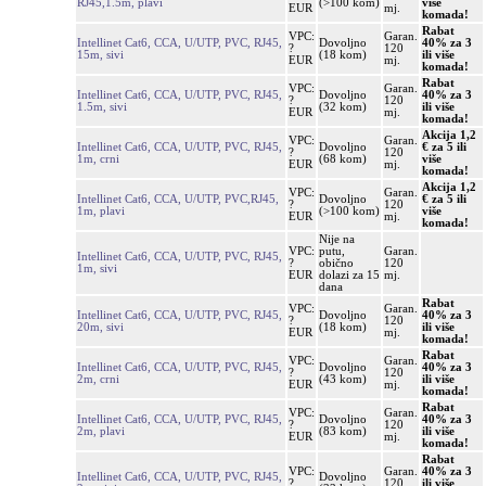
RJ45,1.5m, plavi
(>100 kom)
više
EUR
mj.
komada!
Rabat
VPC:
Garan.
Intellinet Cat6, CCA, U/UTP, PVC, RJ45,
Dovoljno
40% za 3
?
120
15m, sivi
(18 kom)
ili više
EUR
mj.
komada!
Rabat
VPC:
Garan.
Intellinet Cat6, CCA, U/UTP, PVC, RJ45,
Dovoljno
40% za 3
?
120
1.5m, sivi
(32 kom)
ili više
EUR
mj.
komada!
Akcija 1,2
VPC:
Garan.
Intellinet Cat6, CCA, U/UTP, PVC, RJ45,
Dovoljno
€ za 5 ili
?
120
1m, crni
(68 kom)
više
EUR
mj.
komada!
Akcija 1,2
VPC:
Garan.
Intellinet Cat6, CCA, U/UTP, PVC,RJ45,
Dovoljno
€ za 5 ili
?
120
1m, plavi
(>100 kom)
više
EUR
mj.
komada!
Nije na
VPC:
putu,
Garan.
Intellinet Cat6, CCA, U/UTP, PVC, RJ45,
?
obično
120
1m, sivi
EUR
dolazi za 15
mj.
dana
Rabat
VPC:
Garan.
Intellinet Cat6, CCA, U/UTP, PVC, RJ45,
Dovoljno
40% za 3
?
120
20m, sivi
(18 kom)
ili više
EUR
mj.
komada!
Rabat
VPC:
Garan.
Intellinet Cat6, CCA, U/UTP, PVC, RJ45,
Dovoljno
40% za 3
?
120
2m, crni
(43 kom)
ili više
EUR
mj.
komada!
Rabat
VPC:
Garan.
Intellinet Cat6, CCA, U/UTP, PVC, RJ45,
Dovoljno
40% za 3
?
120
2m, plavi
(83 kom)
ili više
EUR
mj.
komada!
Rabat
VPC:
Garan.
40% za 3
Intellinet Cat6, CCA, U/UTP, PVC, RJ45,
Dovoljno
?
120
ili više