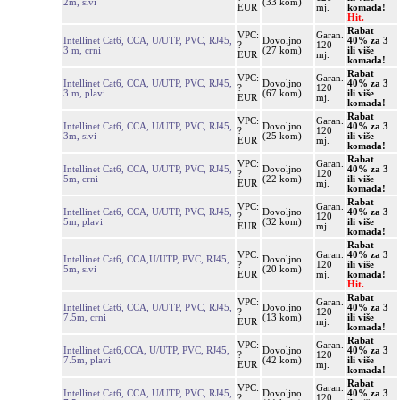
2m, sivi
(33 kom)
EUR
mj.
komada!
Hit.
Rabat
VPC:
Garan.
Intellinet Cat6, CCA, U/UTP, PVC, RJ45,
Dovoljno
40% za 3
?
120
3 m, crni
(27 kom)
ili više
EUR
mj.
komada!
Rabat
VPC:
Garan.
Intellinet Cat6, CCA, U/UTP, PVC, RJ45,
Dovoljno
40% za 3
?
120
3 m, plavi
(67 kom)
ili više
EUR
mj.
komada!
Rabat
VPC:
Garan.
Intellinet Cat6, CCA, U/UTP, PVC, RJ45,
Dovoljno
40% za 3
?
120
3m, sivi
(25 kom)
ili više
EUR
mj.
komada!
Rabat
VPC:
Garan.
Intellinet Cat6, CCA, U/UTP, PVC, RJ45,
Dovoljno
40% za 3
?
120
5m, crni
(22 kom)
ili više
EUR
mj.
komada!
Rabat
VPC:
Garan.
Intellinet Cat6, CCA, U/UTP, PVC, RJ45,
Dovoljno
40% za 3
?
120
5m, plavi
(32 kom)
ili više
EUR
mj.
komada!
Rabat
VPC:
Garan.
40% za 3
Intellinet Cat6, CCA,U/UTP, PVC, RJ45,
Dovoljno
?
120
ili više
5m, sivi
(20 kom)
EUR
mj.
komada!
Hit.
Rabat
VPC:
Garan.
Intellinet Cat6, CCA, U/UTP, PVC, RJ45,
Dovoljno
40% za 3
?
120
7.5m, crni
(13 kom)
ili više
EUR
mj.
komada!
Rabat
VPC:
Garan.
Intellinet Cat6,CCA, U/UTP, PVC, RJ45,
Dovoljno
40% za 3
?
120
7.5m, plavi
(42 kom)
ili više
EUR
mj.
komada!
Rabat
VPC:
Garan.
Intellinet Cat6, CCA, U/UTP, PVC, RJ45,
Dovoljno
40% za 3
?
120