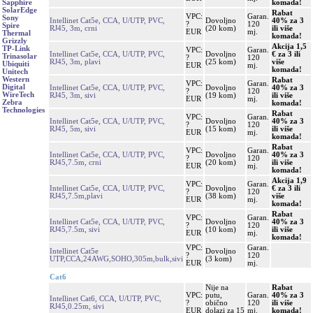
komada!
Sapphire
SolarEdge
Rabat
VPC:
Garan.
Sony
Intellinet Cat5e, CCA, U/UTP, PVC,
Dovoljno
40% za 3
?
120
Spire
RJ45, 3m, crni
(20 kom)
ili više
EUR
mj.
Thermal
komada!
Grizzly
Akcija 1,5
TP-Link
VPC:
Garan.
Intellinet Cat5e, CCA, U/UTP, PVC,
Dovoljno
€ za 3 ili
Trinasolar
?
120
RJ45, 3m, plavi
(25 kom)
više
Ubiquiti
EUR
mj.
komada!
Unitech
Western
Rabat
VPC:
Garan.
Digital
Intellinet Cat5e, CCA, U/UTP, PVC,
Dovoljno
40% za 3
?
120
WireTech
RJ45, 3m, sivi
(19 kom)
ili više
EUR
mj.
Zebra
komada!
Technologies
Rabat
VPC:
Garan.
Intellinet Cat5e, CCA, U/UTP, PVC,
Dovoljno
40% za 3
?
120
RJ45, 5m, sivi
(15 kom)
ili više
EUR
mj.
komada!
Rabat
VPC:
Garan.
Intellinet Cat5e, CCA, U/UTP, PVC,
Dovoljno
40% za 3
?
120
RJ45,7.5m, crni
(20 kom)
ili više
EUR
mj.
komada!
Akcija 1,9
VPC:
Garan.
Intellinet Cat5e, CCA, U/UTP, PVC,
Dovoljno
€ za 3 ili
?
120
RJ45,7.5m,plavi
(38 kom)
više
EUR
mj.
komada!
Rabat
VPC:
Garan.
Intellinet Cat5e, CCA, U/UTP, PVC,
Dovoljno
40% za 3
?
120
RJ45,7.5m, sivi
(10 kom)
ili više
EUR
mj.
komada!
VPC:
Garan.
Intellinet Cat5e
Dovoljno
?
120
UTP,CCA,24AWG,SOHO,305m,bulk,sivi
(3 kom)
EUR
mj.
Cat6
Nije na
Rabat
VPC:
putu,
Garan.
40% za 3
Intellinet Cat6, CCA, U/UTP, PVC,
?
obično
120
ili više
RJ45,0.25m, sivi
EUR
dolazi za 15
mj.
komada!