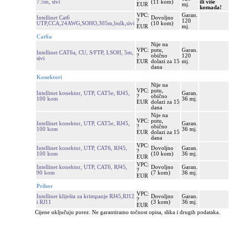
7.5m, sivi
(11 kom)
ili više
EUR
mj.
komada!
VPC:
Garan.
Intellinet Cat6
Dovoljno
?
120
UTP,CCA,24AWG,SOHO,305m,bulk,sivi
(10 kom)
EUR
mj.
Cat6a
Nije na
VPC:
putu,
Garan.
Intellinet CAT6a, CU, S/FTP, LSOH, 5m,
?
obično
120
sivi
EUR
dolazi za 15
mj.
dana
Konektori
Nije na
VPC:
putu,
Intellinet konektor, UTP, CAT5e, RJ45,
Garan.
?
obično
100 kom
36 mj.
EUR
dolazi za 15
dana
Nije na
VPC:
putu,
Intellinet konektor, UTP, CAT5e, RJ45,
Garan.
?
obično
100 kom
36 mj.
EUR
dolazi za 15
dana
VPC:
Intellinet konektor, UTP, CAT6, RJ45,
Dovoljno
Garan.
?
100 kom
(10 kom)
36 mj.
EUR
VPC:
Intellinet konektor, UTP, CAT6, RJ45,
Dovoljno
Garan.
?
90 kom
(7 kom)
36 mj.
EUR
Pribor
VPC:
Intellinet kliješta za krimpanje RJ45,RJ12
Dovoljno
Garan.
?
i RJ11
(3 kom)
36 mj.
EUR
Cijene uključuju porez. Ne garantiramo točnost opisa, slika i drugih podataka.