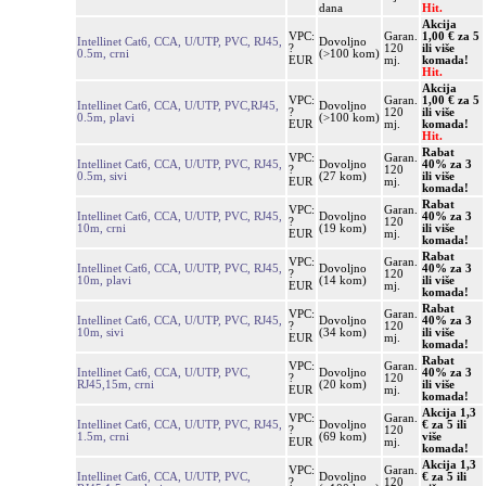
dana
Hit.
Akcija
VPC:
Garan.
1,00 € za 5
Intellinet Cat6, CCA, U/UTP, PVC, RJ45,
Dovoljno
?
120
ili više
0.5m, crni
(>100 kom)
EUR
mj.
komada!
Hit.
Akcija
VPC:
Garan.
1,00 € za 5
Intellinet Cat6, CCA, U/UTP, PVC,RJ45,
Dovoljno
?
120
ili više
0.5m, plavi
(>100 kom)
EUR
mj.
komada!
Hit.
Rabat
VPC:
Garan.
Intellinet Cat6, CCA, U/UTP, PVC, RJ45,
Dovoljno
40% za 3
?
120
0.5m, sivi
(27 kom)
ili više
EUR
mj.
komada!
Rabat
VPC:
Garan.
Intellinet Cat6, CCA, U/UTP, PVC, RJ45,
Dovoljno
40% za 3
?
120
10m, crni
(19 kom)
ili više
EUR
mj.
komada!
Rabat
VPC:
Garan.
Intellinet Cat6, CCA, U/UTP, PVC, RJ45,
Dovoljno
40% za 3
?
120
10m, plavi
(14 kom)
ili više
EUR
mj.
komada!
Rabat
VPC:
Garan.
Intellinet Cat6, CCA, U/UTP, PVC, RJ45,
Dovoljno
40% za 3
?
120
10m, sivi
(34 kom)
ili više
EUR
mj.
komada!
Rabat
VPC:
Garan.
Intellinet Cat6, CCA, U/UTP, PVC,
Dovoljno
40% za 3
?
120
RJ45,15m, crni
(20 kom)
ili više
EUR
mj.
komada!
Akcija 1,3
VPC:
Garan.
Intellinet Cat6, CCA, U/UTP, PVC, RJ45,
Dovoljno
€ za 5 ili
?
120
1.5m, crni
(69 kom)
više
EUR
mj.
komada!
Akcija 1,3
VPC:
Garan.
Intellinet Cat6, CCA, U/UTP, PVC,
Dovoljno
€ za 5 ili
?
120