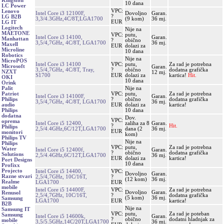
Kingston
10 dana
LC Power
VPC:
Lenovo
Intel Core i3 12100F,
Dovoljno
Garan.
?
LG B2B
3,3/4.3GHz,4C/8T,LGA1700
(9 kom)
36 mj.
EUR
LG IT
Logitech
Nije na
MAETONE
VPC:
putu,
Intel Core i3 14100,
Garan.
Manhattan
?
obično
3,5/4,7GHz, 4C/8T, LGA1700
36 mj.
Maxell
EUR
dolazi za
Microline
10 dana
Robotics
Nije na
MicroPOS
Intel Core i3 14100
VPC:
putu,
Za rad je potrebna
Microsoft
Garan.
3,5/4,7GHz, 4C/8T, Tray,
?
obično
dodatna grafička
NZXT
12 mj.
S1700
EUR
dolazi za
kartica!
Hit.
OKI
10 dana
Orink
Nije na
Palit
VPC:
putu,
Za rad je potrebna
Patriot
Intel Core i3 14100F,
Garan.
?
obično
dodatna grafička
Philips
3,5/4,7GHz, 4C/8T, LGA1700
36 mj.
EUR
dolazi za
kartica!
audio
10 dana
Philips
dodatna
Dov.
VPC:
oprema
Intel Core i5 12400,
zaliha za 8
Garan.
?
Hit.
Philips
2,5/4.4GHz,6C/12T,LGA1700
dana (2
36 mj.
EUR
monitori
kom)
Philips TV
Nije na
Philips
VPC:
putu,
Za rad je potrebna
Water
Intel Core i5 12400f,
Garan.
?
obično
dodatna grafička
Solutions
2,5/4.4GHz,6C/12T,LGA1700
36 mj.
EUR
dolazi za
kartica!
Port Designs
10 dana
Profixx
Projecto
Intel Core i5 14400,
VPC:
Dovoljno
Garan.
Razne stvari
2,5/4,7GHz, 10C/16T,
?
(12 kom)
36 mj.
Realme
LGA1700
EUR
mobile
Intel Core i5 14400F,
VPC:
Za rad je potrebna
Dovoljno
Garan.
Renusol
2,5/4,7GHz, 10C/16T,
?
dodatna grafička
(5 kom)
36 mj.
Samsung
LGA1700
EUR
kartica!
B2B
Nije na
Samsung IT
VPC:
putu,
Za rad je poteban
Samsung
Intel Core i5 14600k,
Garan.
?
obično
dodatni hladnjak za
mobile
3,5/5.5GHz,14C/20T,LGA1700
36 mj.