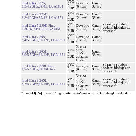
VPC:
Intel Ultra 5 225,
Dovoljno
Garan.
?
3,3/4.9GHz,6P/4E, LGA1851
(6 kom)
36 mj.
EUR
VPC:
Intel Ultra 5 225F,
Dovoljno
Garan.
?
3,3/4.9GHz,6P/4E, LGA1851
(2 kom)
36 mj.
EUR
VPC:
Za rad je poteban
Intel Ultra 5 250K Plus,
Dovoljno
Garan.
?
dodatni hladnjak za
5.3GHz, 6P/12E, LGA1851
(1 kom)
36 mj.
EUR
procesor!
VPC:
Intel Ultra 7 265,
Dovoljno
Garan.
?
2,4/5.5GHz,8P/12E, LGA1851
(1 kom)
36 mj.
EUR
Nije na
VPC:
putu,
Intel Ultra 7 265F,
Garan.
?
obično
3,9/5.5GHz,8P/12E, LGA1851
36 mj.
EUR
dolazi za
10 dana
VPC:
Za rad je poteban
Intel Ultra 7 270k Plus,
Dovoljno
Garan.
?
dodatni hladnjak za
3,7/5.4GHz,8P/16E box
(9 kom)
36 mj.
EUR
procesor!
Nije na
VPC:
putu,
Za rad je poteban
Intel Ultra 9 285k,
Garan.
?
obično
dodatni hladnjak za
3,7/5.7GHz,8P/16E, LGA1851
36 mj.
EUR
dolazi za
procesor!
10 dana
Cijene uključuju porez. Ne garantiramo točnost opisa, slika i drugih podataka.