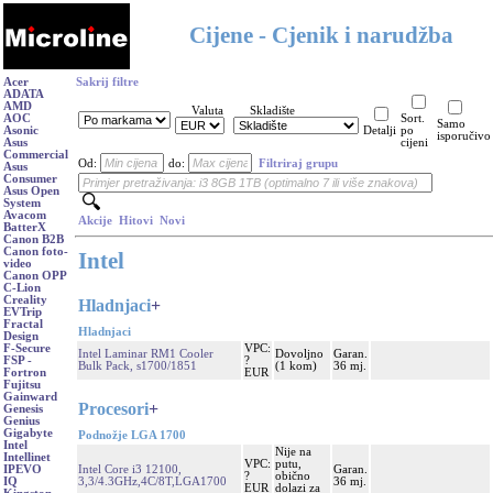
Cijene - Cjenik i narudžba
Acer
Sakrij filtre
ADATA
AMD
Valuta
Skladište
AOC
Sort.
Samo
Asonic
Detalji
po
isporučivo
Asus
cijeni
Commercial
Od:
do:
Filtriraj grupu
Asus
Consumer
Asus Open
System
Avacom
Akcije
Hitovi
Novi
BatterX
Canon B2B
Canon foto-
Intel
video
Canon OPP
C-Lion
Creality
Hladnjaci
+
EVTrip
Fractal
Hladnjaci
Design
VPC:
F-Secure
Intel Laminar RM1 Cooler
Dovoljno
Garan.
?
FSP -
Bulk Pack, s1700/1851
(1 kom)
36 mj.
EUR
Fortron
Fujitsu
Gainward
Procesori
+
Genesis
Genius
Gigabyte
Podnožje LGA 1700
Intel
Nije na
Intellinet
VPC:
putu,
Intel Core i3 12100,
Garan.
IPEVO
?
obično
3,3/4.3GHz,4C/8T,LGA1700
36 mj.
IQ
EUR
dolazi za