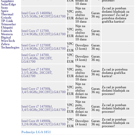
EUR
dolazi za
procesor!
Sapphire
10 dana
SolarEdge
Sony
Nije na
Za rad je poteban
Spire
VPC:
putu,
dodatni hladnjak za
Intel Core i5 14600kf,
Garan.
Thermal
?
obično
procesor! Za rad je
3,5/5.5GHz,14C/20T,LGA1700
36 mj.
Grizzly
EUR
dolazi za
potrebna dodatna
TP-Link
10 dana
grafička kartica!
Trinasolar
Nije na
Ubiquiti
VPC:
putu,
Intel Core i7 12700,
Garan.
Unitech
?
obično
2,1/4.9GHz,12C/20T,LGA1700
36 mj.
Western
EUR
dolazi za
Digital
10 dana
WireTech
VPC:
Zebra
Intel Core i7 12700F,
Dovoljno
Garan.
?
Technologies
2,1/4.9GHz,12C/20T,LGA1700
(3 kom)
36 mj.
EUR
Intel Core i7 14700,
VPC:
Dovoljno
Garan.
2,1/5,4GHz, 20C/28T,
?
(4 kom)
36 mj.
LGA1700
EUR
Nije na
Intel Core i7 14700f,
VPC:
putu,
Za rad je potrebna
Garan.
2,1/5,4GHz, 20C/28T,
?
obično
dodatna grafička
36 mj.
LGA1700
EUR
dolazi za
kartica!
10 dana
Nije na
VPC:
putu,
Za rad je poteban
Intel Core i7 14700k,
Garan.
?
obično
dodatni hladnjak za
3,4/5.6GHz,20C/28T,LGA1700
36 mj.
EUR
dolazi za
procesor!
10 dana
Nije na
VPC:
putu,
Za rad je poteban
Intel Core i7 14700kf,
Garan.
?
obično
dodatni hladnjak za
3,4/5.6GHz,20C/28T,LGA1700
36 mj.
EUR
dolazi za
procesor!
10 dana
VPC:
Za rad je poteban
Intel Core i9 14900k,
Dovoljno
Garan.
?
dodatni hladnjak za
3,2/6.0GHz,24C/32T,LGA1700
(4 kom)
36 mj.
EUR
procesor!
Podnožje LGA 1851