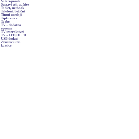
Solari-paneli
Sustavi teh. zaštite
Tablet, netbook
Telefoni, bežični
Tintni uređaji
Tipkovnice
Torbe
TV - dodatna
oprema
TV-interaktivni
TV - LED,OLED
USB dodaci
Zvučnici i zv.
kartice