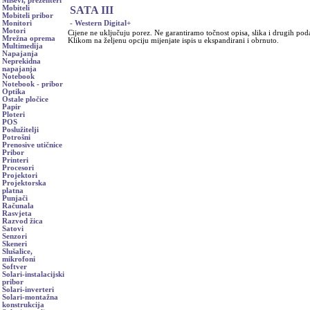
Miševi, prezenteri
SATA III
Mobiteli
Mobiteli pribor
- Western Digital
+
Monitori
Motori
Cijene ne uključuju porez. Ne garantiramo točnost opisa, slika i drugih pod
Mrežna oprema
Klikom na željenu opciju mijenjate ispis u ekspandirani i obrnuto.
Multimedija
Napajanja
Neprekidna
napajanja
Notebook
Notebook - pribor
Optika
Ostale pločice
Papir
Ploteri
POS
Poslužitelji
Potrošni
Prenosive utičnice
Pribor
Printeri
Procesori
Projektori
Projektorska
platna
Punjači
Računala
Rasvjeta
Razvod žica
Satovi
Senzori
Skeneri
Slušalice,
mikrofoni
Softver
Solari-instalacijski
pribor
Solari-inverteri
Solari-montažna
konstrukcija