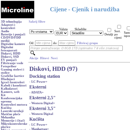
Cijene - Cjenik i narudžba
3D tehnologija
Sakrij filtre
Adapteri i
kontroleri
Valuta
Skladište
Audio
Sort.
Sam
Baterije i punjači
Detalji
po
ispo
CD/DVD/FDD
cijeni
mediji
Od:
do:
Filtriraj grupu
Digitalne kamere
Digitalni
fotoaparati
Diskovi, HDD
Diskovi, SSD
Akcije
Hitovi
Novi
EV punjači
Filtriranje vode
Fotopribor
Diskovi, HDD (97)
Gaming stolovi i
stolice
Docking station
Grafičke kartice
Hladnjaci
- LC Power
+
Igraći kontroleri
Kabeli i konektori
Eksterni
Kalkulatori
Kamere, web
- ADATA
+
Kit
Eksterni 2,5"
Konferencijska
oprema
- Western Digital
+
Kontroleri motora
Eksterni 3,5"
Kućišta
Laserski uređaji
- Western Digital
Matične ploče
Mehanika
Kućišta
Memorije i čitači
Mikrokontrolerske
- LC Power
+
pločice
- Manhattan
+