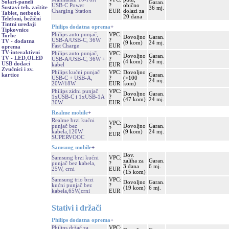
Solari-paneli
Garan.
USB-C Power
?
obično
Sustavi teh. zaštite
36 mj.
Charging Station
EUR
dolazi za
Tablet, netbook
20 dana
Telefoni, bežični
Tintni uređaji
Philips dodatna oprema
+
Tipkovnice
Philips auto punjač,
VPC:
Torbe
Dovoljno
Garan.
USB-A/USB-C, 36W
?
TV - dodatna
(9 kom)
24 mj.
Fast Charge
EUR
oprema
TV-interaktivni
Philips auto punjač,
VPC:
Dovoljno
Garan.
TV - LED,OLED
USB-A/USB-C, 36W +
?
(4 kom)
24 mj.
USB dodaci
kabel
EUR
Zvučnici i zv.
Philips kućni punjač
VPC:
Dovoljno
Garan.
kartice
USB-C + USB-A,
?
(>100
24 mj.
20W/18W
EUR
kom)
Philips zidni punjač
VPC:
Dovoljno
Garan.
1xUSB-C i 1xUSB-1A
?
(47 kom)
24 mj.
30W
EUR
Realme mobile
+
Realme brzi kućni
VPC:
punjač bez
Dovoljno
Garan.
?
kabela,120W
(9 kom)
24 mj.
EUR
SUPERVOOC
Samsung mobile
+
Dov.
Samsung brzi kućni
VPC:
zaliha za
Garan.
punjač bez kabela,
?
3 dana
6 mj.
25W, crni
EUR
(15 kom)
Samsung trio brzi
VPC:
Dovoljno
Garan.
kućni punjač bez
?
(19 kom)
6 mj.
kabela,65W,crni
EUR
Stativi i držači
Philips dodatna oprema
+
Philips držač za
VPC: