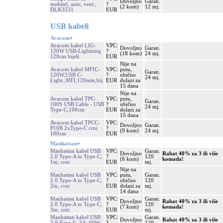
Dovoljno
Garan.
mobitel, auto, vent.,
?
(2 kom)
12 mj.
DLK3531
EUR
USB kabeli
Avacom
+
Avacom kabel LIG-
VPC:
Dovoljno
Garan.
120W USB-Lightning
?
(18 kom)
24 mj.
120cm bijeli
EUR
Nije na
Avacom kabel MFIC-
VPC:
putu,
Garan.
120W,USB C-
?
obično
24 mj.
Light.,MFI,120mm,bij.
EUR
dolazi za
15 dana
Nije na
Avacom kabel TPC-
VPC:
putu,
Garan.
100S USB Cable - USB
?
obično
24 mj.
Type-C,100cm
EUR
dolazi za
15 dana
Avacom kabel TPCC-
VPC:
Dovoljno
Garan.
P10B 2xType-C crni
?
(9 kom)
24 mj.
100cm
EUR
Manhattan
+
Manhattan kabel USB
VPC:
Garan.
Dovoljno
Rabat 40% za 3 ili više
2.0 Type-A to Type-C,
?
120
(6 kom)
komada!
1m, crni
EUR
mj.
Nije na
Manhattan kabel USB
VPC:
putu,
Garan.
2.0 Type-A to Type-C,
?
obično
120
2m, crni
EUR
dolazi za
mj.
14 dana
Manhattan kabel USB
VPC:
Garan.
Dovoljno
Rabat 40% za 3 ili više
2.0 Type-A to Type-C,
?
120
(7 kom)
komada!
3m, crni
EUR
mj.
Manhattan kabel USB
VPC:
Garan.
Dovoljno
Rabat 40% za 3 ili više
2.0 Type-C, 3A, 60W,
?
120