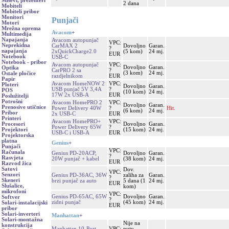
Miševi, prezenteri
2 dana
Mobiteli
Mobiteli pribor
Monitori
Punjači
Motori
Mrežna oprema
Avacom
+
Multimedija
Napajanja
Avacom autopunjač
VPC:
Neprekidna
CarMAX 2
Dovoljno
Garan.
?
napajanja
2xQuickCharge2.0
(5 kom)
24 mj.
EUR
Notebook
USB-C
Notebook - pribor
Avacom autopunjač
VPC:
Dovoljno
Garan.
Optika
CarPRO 2 sa
?
(3 kom)
24 mj.
Ostale pločice
razdjelnikom
EUR
Papir
Avacom HomeNOW 2
VPC:
Ploteri
Dovoljno
Garan.
USB punjač 5V 3,4A
?
POS
(10 kom)
24 mj.
17W 2x USB-A
EUR
Poslužitelji
Potrošni
Avacom HomePRO 2
VPC:
Dovoljno
Garan.
Prenosive utičnice
Power Delivery 40W
?
Hit.
(6 kom)
24 mj.
Pribor
2x USB-C
EUR
Printeri
Avacom HomePRO+
VPC:
Dovoljno
Garan.
Procesori
Power Delivery 65W
?
(15 kom)
24 mj.
Projektori
USB-C i USB-A
EUR
Projektorska
platna
Genius
+
Punjači
VPC:
Računala
Genius PD-20ACP,
Dovoljno
Garan.
?
Rasvjeta
20W punjač + kabel
(38 kom)
24 mj.
EUR
Razvod žica
Satovi
Dov.
VPC:
Senzori
Genius PD-36AC, 36W
zaliha za
Garan.
?
Skeneri
brzi punjač za auto
5 dana (1
24 mj.
EUR
Slušalice,
kom)
mikrofoni
VPC:
Genius PD-65AC, 65W
Dovoljno
Garan.
Softver
?
zidni punjač
(45 kom)
24 mj.
Solari-instalacijski
EUR
pribor
Solari-inverteri
Manhattan
+
Solari-montažna
Nije na
konstrukcija
Manhattan 10-Port
VPC:
putu,