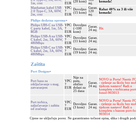
(20 kom)
komada!
1m, crni
EUR
mj.
Manhattan kabel USB
VPC:
Garan.
Dovoljno
Rabat 40% za 3 ili više
2.0 Type-C, 3A, 60W,
?
120
(15 kom)
komada!
2m, crni
EUR
mj.
Philips dodatna oprema
+
Philips UBS-C na USB-
VPC:
Dovoljno
Garan.
C party kabel, 1m, 3A,
?
(>100
Hit.
24 mj.
RGB
EUR
kom)
Philips USB-A na USB-
VPC:
Dovoljno
Garan.
C kabel, 2m, 3A, 60W,
?
(11 kom)
24 mj.
480Mbps
EUR
Philips USB-C na USB-
VPC:
Dovoljno
Garan.
C kabel, 2m, 3A, 60W,
?
(19 kom)
24 mj.
480Mbps
EUR
Zaštita
Port Designs
+
Nije na
NOVO iz Porta! Naotic 
Port baza za
VPC:
putu,
Garan.
- rješenje za školu bez mo
otključavanje s mag.
?
obično
24 mj.
tijekom nastave! Radi u
zatvaranjem
EUR
dolazi za
kompletu s torbicama port
25 dana
fonof-903013
NOVO iz Porta! Naotic 
Port torbica,
VPC:
Dovoljno
Garan.
- rješenje za školu bez mo
zaljučavanje i zaštita
?
(3 kom)
24 mj.
tijekom nastave! Radi u
od zračenja
EUR
kompletu s bazom port-fo
903014
Cijene ne uključuju porez. Ne garantiramo točnost opisa, slika i drugih pod