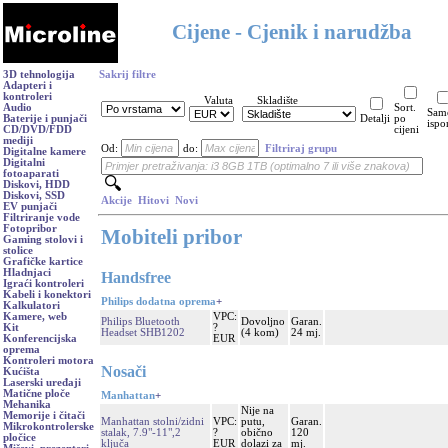
Cijene - Cjenik i narudžba
3D tehnologija
Sakrij filtre
Adapteri i
kontroleri
Valuta
Skladište
Audio
Sort.
Sam
Baterije i punjači
Detalji
po
ispo
CD/DVD/FDD
cijeni
mediji
Od:
do:
Filtriraj grupu
Digitalne kamere
Digitalni
fotoaparati
Diskovi, HDD
Diskovi, SSD
Akcije
Hitovi
Novi
EV punjači
Filtriranje vode
Fotopribor
Mobiteli pribor
Gaming stolovi i
stolice
Grafičke kartice
Hladnjaci
Handsfree
Igraći kontroleri
Kabeli i konektori
Philips dodatna oprema
+
Kalkulatori
VPC:
Kamere, web
Philips Bluetooth
Dovoljno
Garan.
?
Kit
Headset SHB1202
(4 kom)
24 mj.
EUR
Konferencijska
oprema
Kontroleri motora
Nosači
Kućišta
Laserski uređaji
Matične ploče
Manhattan
+
Mehanika
Nije na
Memorije i čitači
Manhattan stolni/zidni
VPC:
putu,
Garan.
Mikrokontrolerske
stalak, 7.9"-11",2
?
obično
120
pločice
ključa
EUR
dolazi za
mj.