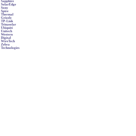
Sapphire
SolarEdge
Sony
Spire
Thermal
Grizzly
TP-Link
Trinasolar
Ubiquiti
Unitech
Western
Digital
WireTech
Zebra
Technologies