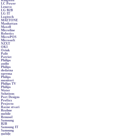
Kingston
LC Power
Lenovo
LG B2B
LG IT
Logitech
MAETONE
Manhattan
Maxell
Microline
Robotics
MicroPOS
Microsoft
NZXT
OKI
Orink
Palit
Patriot
Philips
audio
Philips
dodatna
oprema
Philips
monitori
Philips TV
Philips
Water
Solutions
Port Designs
Profixx
Projecto
Razne stvari
Realme
mobile
Renusol
Samsung
B2B
Samsung IT
Samsung
mobile