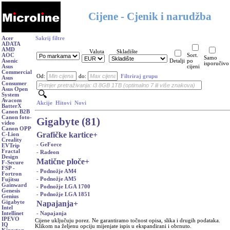
Cijene - Cjenik i narudžba
Acer
Sakrij filtre
ADATA
AMD
Valuta
Skladište
AOC
Sort.
Samo
Asonic
Detalji
po
isporučivo
Asus
cijeni
Commercial
Od:
do:
Filtriraj grupu
Asus
Consumer
Asus Open
System
Avacom
Akcije
Hitovi
Novi
BatterX
Canon B2B
Canon foto-
Gigabyte (81)
video
Canon OPP
Grafičke kartice
+
C-Lion
Creality
- GeForce
EVTrip
Fractal
- Radeon
Design
Matične ploče
+
F-Secure
FSP -
- Podnožje AM4
Fortron
- Podnožje AM5
Fujitsu
Gainward
- Podnožje LGA 1700
Genesis
- Podnožje LGA 1851
Genius
Napajanja
+
Gigabyte
Intel
- Napajanja
Intellinet
IPEVO
Cijene uključuju porez. Ne garantiramo točnost opisa, slika i drugih podataka.
IQ
Klikom na željenu opciju mijenjate ispis u ekspandirani i obrnuto.