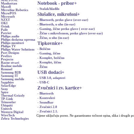
MAETONE
Notebook - pribor
+
Manhattan
Maxell
- Stalak/hladilo
Microline Robotics
Slušalice, mikrofoni
+
MicroPOS
Microsoft
- Bluetooth, preko glave (over-ear)
NZXT
OKI
- Bluetooth, u uho (in-ear)
Orink
- Gaming, žične preko glave ( over-ear)
Palit
Patriot
- Žične s mikrofonom, preko glave (over-ear)
Philips audio
- Žične, u uho (in-ear)
Philips dodatna oprema
Tipkovnice
+
Philips monitori
Philips TV
- Bežično
Philips Water Solutions
Port Designs
- Gaming, žično
Profixx
- Komplet, bežično
Projecto
- Komplet, žično
Razne stvari
Realme mobile
- Žično
Renusol
USB dodaci
+
Samsung B2B
Samsung IT
- USB 3.0, adapteri
Samsung mobile
- USB-C
Sapphire
SolarEdge
Zvučnici i zv. kartice
+
Sony
Spire
- Bluetooth
Thermal Grizzly
- Kontroleri
TP-Link
Trinasolar
- Soundbar
Ubiquiti
- Zvučnici 2.0
Unitech
- Zvučnici 2.1.
Western Digital
WireTech
Cijene uključuju porez. Ne garantiramo točnost opisa, slika i drugih p
Zebra Technologies