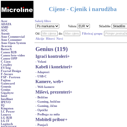
Cijene - Cjenik i narudžba
Acer
Sakrij filtre
ADATA
Valuta
Skladište
AMD
AOC
Asonic
Od:
do:
Filtriraj grupu
Asus Commercial
Akcije
Hitovi
Novi
Asus Consumer
Asus Open System
Avacom
Genius (119)
BatterX
Canon B2B
Igraći kontroleri
+
Canon foto-video
Canon OPP
- Volani
C-Lion
Creality
Kabeli i konektori
+
EVTrip
Fractal Design
- Adapteri
F-Secure
- USB-C
FSP - Fortron
Fujitsu
Kamere, web
+
Gainward
Genesis
- Web kamere
Genius
Miševi, prezenteri
+
Gigabyte
Intel
- Bežično
Intellinet
- Gaming, bežično
IPEVO
IQ
- Gaming, žično
Kingston
- Optički
LC Power
- Podloga za miša
Lenovo
LG B2B
Mobiteli pribor
+
LG IT
Logitech
- Punjači