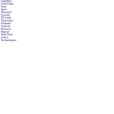
Sapphire
SolarEdge
Sony
Spire
Thermal
Grizzly
TP-Link
Trinasolar
Ubiquiti
Unitech
Western
Digital
WireTech
Zebra
Technologies