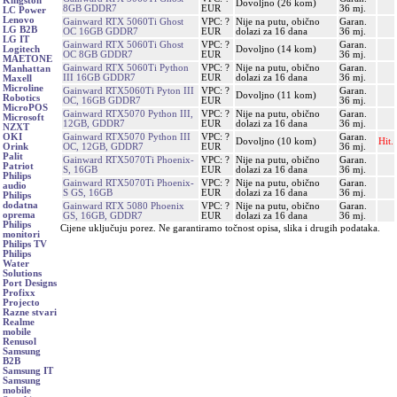
Kingston
Dovoljno (26 kom)
8GB GDDR7
EUR
36 mj.
LC Power
Lenovo
Gainward RTX 5060Ti Ghost
VPC: ?
Nije na putu, obično
Garan.
LG B2B
OC 16GB GDDR7
EUR
dolazi za 16 dana
36 mj.
LG IT
Gainward RTX 5060Ti Ghost
VPC: ?
Garan.
Dovoljno (14 kom)
Logitech
OC 8GB GDDR7
EUR
36 mj.
MAETONE
Gainward RTX 5060Ti Python
VPC: ?
Nije na putu, obično
Garan.
Manhattan
III 16GB GDDR7
EUR
dolazi za 16 dana
36 mj.
Maxell
Microline
Gainward RTX5060Ti Pyton III
VPC: ?
Garan.
Dovoljno (11 kom)
Robotics
OC, 16GB GDDR7
EUR
36 mj.
MicroPOS
Gainward RTX5070 Python III,
VPC: ?
Nije na putu, obično
Garan.
Microsoft
12GB, GDDR7
EUR
dolazi za 16 dana
36 mj.
NZXT
Gainward RTX5070 Python III
VPC: ?
Garan.
OKI
Dovoljno (10 kom)
Hit.
OC, 12GB, GDDR7
EUR
36 mj.
Orink
Palit
Gainward RTX5070Ti Phoenix-
VPC: ?
Nije na putu, obično
Garan.
Patriot
S, 16GB
EUR
dolazi za 16 dana
36 mj.
Philips
Gainward RTX5070Ti Phoenix-
VPC: ?
Nije na putu, obično
Garan.
audio
S GS, 16GB
EUR
dolazi za 16 dana
36 mj.
Philips
dodatna
Gainward RTX 5080 Phoenix
VPC: ?
Nije na putu, obično
Garan.
oprema
GS, 16GB, GDDR7
EUR
dolazi za 16 dana
36 mj.
Philips
Cijene uključuju porez. Ne garantiramo točnost opisa, slika i drugih podataka.
monitori
Philips TV
Philips
Water
Solutions
Port Designs
Profixx
Projecto
Razne stvari
Realme
mobile
Renusol
Samsung
B2B
Samsung IT
Samsung
mobile