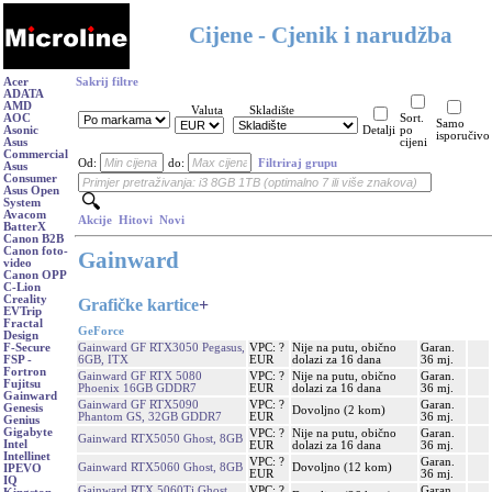
Cijene - Cjenik i narudžba
Acer
Sakrij filtre
ADATA
AMD
Valuta
Skladište
AOC
Sort.
Samo
Asonic
Detalji
po
isporučivo
Asus
cijeni
Commercial
Od:
do:
Filtriraj grupu
Asus
Consumer
Asus Open
System
Avacom
Akcije
Hitovi
Novi
BatterX
Canon B2B
Canon foto-
Gainward
video
Canon OPP
C-Lion
Creality
Grafičke kartice
+
EVTrip
Fractal
GeForce
Design
Gainward GF RTX3050 Pegasus,
VPC: ?
Nije na putu, obično
Garan.
F-Secure
6GB, ITX
EUR
dolazi za 16 dana
36 mj.
FSP -
Fortron
Gainward GF RTX 5080
VPC: ?
Nije na putu, obično
Garan.
Fujitsu
Phoenix 16GB GDDR7
EUR
dolazi za 16 dana
36 mj.
Gainward
Gainward GF RTX5090
VPC: ?
Garan.
Genesis
Dovoljno (2 kom)
Phantom GS, 32GB GDDR7
EUR
36 mj.
Genius
Gigabyte
VPC: ?
Nije na putu, obično
Garan.
Gainward RTX5050 Ghost, 8GB
Intel
EUR
dolazi za 16 dana
36 mj.
Intellinet
VPC: ?
Garan.
Gainward RTX5060 Ghost, 8GB
Dovoljno (12 kom)
IPEVO
EUR
36 mj.
IQ
Gainward RTX 5060Ti Ghost
VPC: ?
Garan.