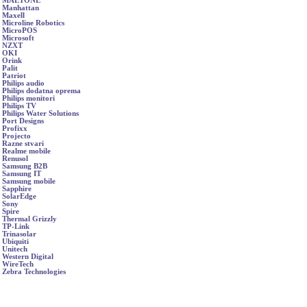
MAETONE
Manhattan
Maxell
Microline Robotics
MicroPOS
Microsoft
NZXT
OKI
Orink
Palit
Patriot
Philips audio
Philips dodatna oprema
Philips monitori
Philips TV
Philips Water Solutions
Port Designs
Profixx
Projecto
Razne stvari
Realme mobile
Renusol
Samsung B2B
Samsung IT
Samsung mobile
Sapphire
SolarEdge
Sony
Spire
Thermal Grizzly
TP-Link
Trinasolar
Ubiquiti
Unitech
Western Digital
WireTech
Zebra Technologies