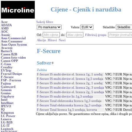
Cijene - Cjenik i narudžba
Acer
Sakrij filtre
ADATA
Valuta
Skladište
AMD
AOC
Asonic
Od:
do:
Filtriraj grupu
Asus Commercial
Akcije
Hitovi
Novi
Asus Consumer
Asus Open System
Avacom
F-Secure
BatterX
Canon B2B
Canon foto-video
Canon OPP
Softver
+
C-Lion
Creality
Zaštita
EVTrip
Fractal Design
F-Secure IS multi-device el. licenca 1g, 1 uređaj
VPC: ? EUR
Nije n
F-Secure
F-Secure IS multi-device el. licenca 1g,5 uređaja
VPC: ? EUR
Nije n
FSP - Fortron
F-Secure IS multi-device el. licenca 2g, 1 uređaj
VPC: ? EUR
Nije n
Fujitsu
Gainward
F-Secure IS multi-device el. licenca 2g, 3 uređaja
VPC: ? EUR
Nije n
Genesis
F-Secure IS multi-device el. licenca 2g, 5 uređaja
VPC: ? EUR
Nije n
Genius
F-Secure IS multi-device lic.1g,3 uređaja
VPC: ? EUR
Nije n
Gigabyte
Intel
F-Secure Total elektronska licenca 1g,3 uređaja
VPC: ? EUR
Nije n
Intellinet
F-Secure Total elektronska licenca 2g,3 uređaja
VPC: ? EUR
Nije n
IPEVO
IQ
F-Secure Total licenca 1g,5 uređaja, koverta
VPC: ? EUR
Dovol
Kingston
Cijene uključuju porez. Ne garantiramo točnost opisa, slika i drugih p
LC Power
Lenovo
LG B2B
LG IT
Logitech