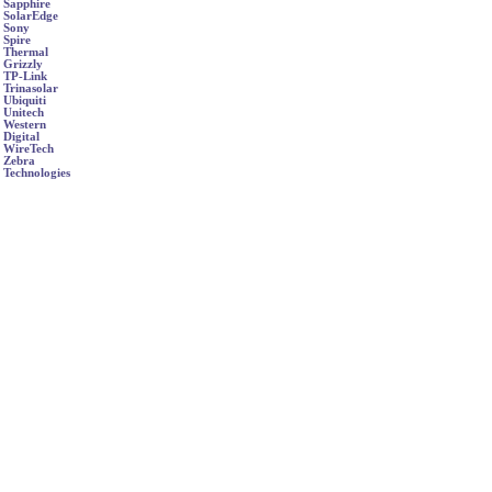
Sapphire
SolarEdge
Sony
Spire
Thermal
Grizzly
TP-Link
Trinasolar
Ubiquiti
Unitech
Western
Digital
WireTech
Zebra
Technologies