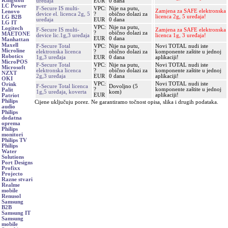
Kingston
uređaja
EUR
0 dana
LC Power
F-Secure IS multi-
VPC:
Nije na putu,
Zamjena za SAFE elektronska
Lenovo
device el. licenca 2g, 5
?
obično dolazi za
licenca 2g, 5 uređaja!
LG B2B
uređaja
EUR
0 dana
LG IT
VPC:
Nije na putu,
Logitech
F-Secure IS multi-
Zamjena za SAFE elektronska
?
obično dolazi za
MAETONE
device lic.1g,3 uređaja
licenca 1g, 3 uređaja!
EUR
0 dana
Manhattan
Maxell
F-Secure Total
VPC:
Nije na putu,
Novi TOTAL nudi iste
Microline
elektronska licenca
?
obično dolazi za
komponente zaštite u jednoj
Robotics
1g,3 uređaja
EUR
0 dana
aplikaciji!
MicroPOS
F-Secure Total
VPC:
Nije na putu,
Novi TOTAL nudi iste
Microsoft
elektronska licenca
?
obično dolazi za
komponente zaštite u jednoj
NZXT
2g,3 uređaja
EUR
0 dana
aplikaciji!
OKI
VPC:
Novi TOTAL nudi iste
Orink
F-Secure Total licenca
Dovoljno (5
?
komponente zaštite u jednoj
Palit
1g,5 uređaja, koverta
kom)
EUR
aplikaciji!
Patriot
Philips
Cijene uključuju porez. Ne garantiramo točnost opisa, slika i drugih podataka.
audio
Philips
dodatna
oprema
Philips
monitori
Philips TV
Philips
Water
Solutions
Port Designs
Profixx
Projecto
Razne stvari
Realme
mobile
Renusol
Samsung
B2B
Samsung IT
Samsung
mobile