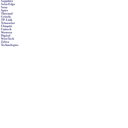
Sapphire
SolarEdge
Sony
Spire
Thermal
Grizzly
TP-Link
Trinasolar
Ubiquiti
Unitech
Western
Digital
WireTech
Zebra
Technologies