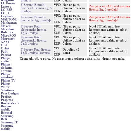
Kingston
uređaja
EUR
0 dana
LC Power
F-Secure IS multi-
VPC:
Nije na putu,
Zamjena za SAFE elektronska
Lenovo
device el. licenca 2g, 5
?
obično dolazi za
licenca 2g, 5 uređaja!
LG B2B
uređaja
EUR
0 dana
LG IT
VPC:
Nije na putu,
Logitech
F-Secure IS multi-
Zamjena za SAFE elektronska
?
obično dolazi za
MAETONE
device lic.1g,3 uređaja
licenca 1g, 3 uređaja!
EUR
0 dana
Manhattan
Maxell
F-Secure Total
VPC:
Nije na putu,
Novi TOTAL nudi iste
Microline
elektronska licenca
?
obično dolazi za
komponente zaštite u jednoj
Robotics
1g,3 uređaja
EUR
0 dana
aplikaciji!
MicroPOS
F-Secure Total
VPC:
Nije na putu,
Novi TOTAL nudi iste
Microsoft
elektronska licenca
?
obično dolazi za
komponente zaštite u jednoj
NZXT
2g,3 uređaja
EUR
0 dana
aplikaciji!
OKI
VPC:
Novi TOTAL nudi iste
Orink
F-Secure Total licenca
Dovoljno (5
?
komponente zaštite u jednoj
Palit
1g,5 uređaja, koverta
kom)
EUR
aplikaciji!
Patriot
Philips
Cijene uključuju porez. Ne garantiramo točnost opisa, slika i drugih podataka.
audio
Philips
dodatna
oprema
Philips
monitori
Philips TV
Philips
Water
Solutions
Port Designs
Profixx
Projecto
Razne stvari
Realme
mobile
Renusol
Samsung
B2B
Samsung IT
Samsung
mobile