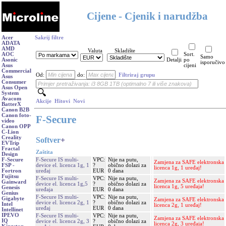
Cijene - Cjenik i narudžba
Acer
Sakrij filtre
ADATA
AMD
Valuta
Skladište
AOC
Sort.
Samo
Asonic
Detalji
po
isporučivo
Asus
cijeni
Commercial
Od:
do:
Filtriraj grupu
Asus
Consumer
Asus Open
System
Avacom
Akcije
Hitovi
Novi
BatterX
Canon B2B
Canon foto-
F-Secure
video
Canon OPP
C-Lion
Creality
Softver
+
EVTrip
Fractal
Zaštita
Design
F-Secure IS multi-
VPC:
Nije na putu,
F-Secure
Zamjena za SAFE elektronska
device el. licenca 1g, 1
?
obično dolazi za
FSP -
licenca 1g, 1 uređaj!
uređaj
EUR
0 dana
Fortron
Fujitsu
F-Secure IS multi-
VPC:
Nije na putu,
Zamjena za SAFE elektronska
Gainward
device el. licenca 1g,5
?
obično dolazi za
licenca 1g, 5 uređaja!
Genesis
uređaja
EUR
0 dana
Genius
F-Secure IS multi-
VPC:
Nije na putu,
Gigabyte
Zamjena za SAFE elektronska
device el. licenca 2g, 1
?
obično dolazi za
Intel
licenca 2g, 1 uređaj!
uređaj
EUR
0 dana
Intellinet
IPEVO
F-Secure IS multi-
VPC:
Nije na putu,
Zamjena za SAFE elektronska
IQ
device el. licenca 2g, 3
?
obično dolazi za
licenca 2g, 3 uređaja!