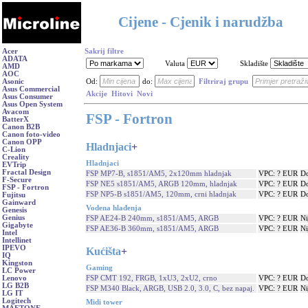
Cijene - Cjenik i narudžba
Acer
Sakrij filtre
ADATA
Valuta
Skladište
AMD
AOC
Asonic
Od:
do:
Filtriraj grupu
Asus Commercial
Akcije
Hitovi
Novi
Asus Consumer
Asus Open System
Avacom
FSP - Fortron
BatterX
Canon B2B
Canon foto-video
Canon OPP
Hladnjaci
+
C-Lion
Creality
Hladnjaci
EVTrip
Fractal Design
FSP MP7-B, s1851/AM5, 2x120mm hladnjak
VPC: ? EUR
Do
F-Secure
FSP NE5 s1851/AM5, ARGB 120mm, hladnjak
VPC: ? EUR
Do
FSP - Fortron
FSP NP5-B s1851/AM5, 120mm, crni hladnjak
VPC: ? EUR
Do
Fujitsu
Gainward
Vodena hlađenja
Genesis
Genius
FSP AE24-B 240mm, s1851/AM5, ARGB
VPC: ? EUR
Ni
Gigabyte
FSP AE36-B 360mm, s1851/AM5, ARGB
VPC: ? EUR
Ni
Intel
Intellinet
IPEVO
Kućišta
+
IQ
Kingston
Gaming
LC Power
FSP CMT 192, FRGB, 1xU3, 2xU2, crno
VPC: ? EUR
Do
Lenovo
LG B2B
FSP M340 Black, ARGB, USB 2.0, 3.0, C, bez napaj.
VPC: ? EUR
Ni
LG IT
Logitech
Midi tower