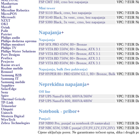
MAETONE
FSP CMT 160, crno bez napajanja
VPC: ? EUR
Ni
Manhattan
Maxell
Mini tower
Microline Robotics
FSP S110 Black, crno, bez napajanja
VPC: ? EUR
Do
MicroPOS
Microsoft
FSP S140 Black, 3x vent., crno, bez napajanja
VPC: ? EUR
Ni
NZXT
FSP S380 Black, 3x vent., crno, bez napajanja
VPC: ? EUR
Ni
OKI
Orink
Palit
Napajanja
+
Patriot
Philips audio
Napajanja
Philips dodatna oprema
FSP SFX PRO 450W, 80+ Bronze
VPC: ? EUR
Do
Philips monitori
Philips TV
FSP VITA BD 550W, 80+ Bronze, ATX 3.1
VPC: ? EUR
Do
Philips Water Solutions
FSP VITA BD 650W, 80+ Bronze, ATX 3.1
VPC: ? EUR
Do
Port Designs
Profixx
FSP VITA BD 750W, 80+ Bronze, ATX 3.1
VPC: ? EUR
Do
Projecto
FSP VITA BD 850W, 80+ Bronze, ATX 3.1
VPC: ? EUR
Do
Razne stvari
Realme mobile
Napajanja, bulk (bez pakiranja)
Renusol
FSP HYPER 80+ PRO 650W G5.1, 80+ Bronze, Bulk
VPC: ? EUR
Do
Samsung B2B
Samsung IT
Samsung mobile
Neprekidna napajanja
+
Sapphire
SolarEdge
Off line
Sony
Spire
FSP UPS NanoFit 600, 600VA/360W
VPC: ? EUR
Do
Thermal Grizzly
FSP UPS NanoFit 800, 800VA/480W
VPC: ? EUR
Do
TP-Link
Trinasolar
Ubiquiti
Notebook - pribor
+
Unitech
Western Digital
Punjači
WireTech
Zebra Technologies
FSP NB90 Pro, punjač za notebook (9 nastavaka)
VPC: ? EUR
Do
FSP NBC 65W, USB C punjač (5V,9V,12V,15V,20V)
VPC: ? EUR
Do
Cijene uključuju porez. Ne garantiramo točnost opisa, slika i drugih p