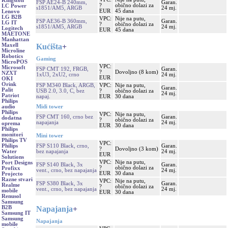
Kingston
FSP AE24-B 240mm,
Garan.
?
obično dolazi za
LC Power
s1851/AM5, ARGB
24 mj.
EUR
45 dana
Lenovo
LG B2B
VPC:
Nije na putu,
FSP AE36-B 360mm,
Garan.
LG IT
?
obično dolazi za
s1851/AM5, ARGB
24 mj.
Logitech
EUR
45 dana
MAETONE
Manhattan
Kućišta
+
Maxell
Microline
Robotics
Gaming
MicroPOS
VPC:
Microsoft
FSP CMT 192, FRGB,
Garan.
?
Dovoljno (8 kom)
NZXT
1xU3, 2xU2, crno
24 mj.
EUR
OKI
Orink
FSP M340 Black, ARGB,
VPC:
Nije na putu,
Garan.
Palit
USB 2.0, 3.0, C, bez
?
obično dolazi za
24 mj.
Patriot
napaj.
EUR
30 dana
Philips
Midi tower
audio
Philips
VPC:
Nije na putu,
FSP CMT 160, crno bez
Garan.
dodatna
?
obično dolazi za
napajanja
24 mj.
oprema
EUR
30 dana
Philips
monitori
Mini tower
Philips TV
VPC:
FSP S110 Black, crno,
Garan.
Philips
?
Dovoljno (3 kom)
bez napajanja
24 mj.
Water
EUR
Solutions
VPC:
Nije na putu,
Port Designs
FSP S140 Black, 3x
Garan.
?
obično dolazi za
Profixx
vent., crno, bez napajanja
24 mj.
EUR
30 dana
Projecto
Razne stvari
VPC:
Nije na putu,
FSP S380 Black, 3x
Garan.
Realme
?
obično dolazi za
vent., crno, bez napajanja
24 mj.
mobile
EUR
30 dana
Renusol
Samsung
Napajanja
+
B2B
Samsung IT
Samsung
Napajanja
mobile