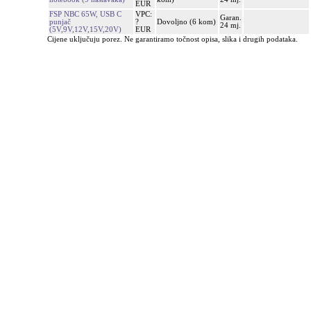
EUR
FSP NBC 65W, USB C
VPC:
Garan.
punjač
?
Dovoljno (6 kom)
24 mj.
(5V,9V,12V,15V,20V)
EUR
Cijene uključuju porez. Ne garantiramo točnost opisa, slika i drugih podataka.