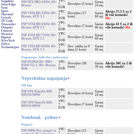
VPC:
Sapphire
FSP SFX PRO 450W, 80+
Garan.
?
Dovoljno (5 kom)
SolarEdge
Bronze
24 mj.
EUR
Sony
Spire
VPC:
Akcija 37,5 € za 2
FSP VITA BD 550W, 80+
Dovoljno (17
Garan.
Thermal
?
ili više komada!
Bronze, ATX 3.1
kom)
60 mj.
Grizzly
EUR
Hit.
TP-Link
VPC:
FSP VITA BD 650W, 80+
Garan.
Akcija 41 € za 2 ili
Trinasolar
?
Dovoljno (7 kom)
Bronze, ATX 3.1
60 mj.
više komada!
Hit.
Ubiquiti
EUR
Unitech
VPC:
Western
FSP VITA BD 750W, 80+
Garan.
?
Dovoljno (2 kom)
Digital
Bronze, ATX 3.1
60 mj.
EUR
WireTech
Zebra
VPC:
FSP VITA BD 850W, 80+
Dov. zaliha za 9
Garan.
Technologies
?
Bronze, ATX 3.1
dana (2 kom)
60 mj.
EUR
Napajanja, bulk (bez pakiranja)
FSP HYPER 80+ PRO
VPC:
Dovoljno (38
Garan.
Akcija 36€ za 2 ili
650W G5.1, 80+ Bronze,
?
kom)
36 mj.
više komada!
Bulk
EUR
Neprekidna napajanja
+
Off line
VPC:
FSP UPS NanoFit 600,
Garan.
?
Dovoljno (4 kom)
600VA/360W
24 mj.
EUR
VPC:
FSP UPS NanoFit 800,
Garan.
?
Dovoljno (7 kom)
800VA/480W
24 mj.
EUR
Notebook - pribor
+
Punjači
VPC:
FSP NB90 Pro, punjač za
Dovoljno (15
Garan.
?
notebook (9 nastavaka)
kom)
24 mj.