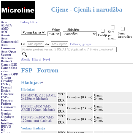
Cijene - Cjenik i narudžba
Acer
Sakrij filtre
ADATA
AMD
Valuta
Skladište
AOC
Sort.
Samo
Asonic
Detalji
po
isporučivo
Asus
cijeni
Commercial
Od:
do:
Filtriraj grupu
Asus
Consumer
Asus Open
System
Avacom
Akcije
Hitovi
Novi
BatterX
Canon B2B
Canon foto-
FSP - Fortron
video
Canon OPP
C-Lion
Creality
Hladnjaci
+
EVTrip
Fractal
Hladnjaci
Design
VPC:
F-Secure
FSP MP7-B, s1851/AM5,
Garan.
?
Dovoljno (8 kom)
FSP -
2x120mm hladnjak
24 mj.
EUR
Fortron
Fujitsu
VPC:
FSP NE5 s1851/AM5,
Garan.
Gainward
?
Dovoljno (2 kom)
ARGB 120mm, hladnjak
24 mj.
Genesis
EUR
Genius
VPC:
Gigabyte
FSP NP5-B s1851/AM5,
Garan.
?
Dovoljno (8 kom)
Intel
120mm, crni hladnjak
24 mj.
EUR
Intellinet
IPEVO
Vodena hlađenja
IQ
VPC:
Nije na putu,