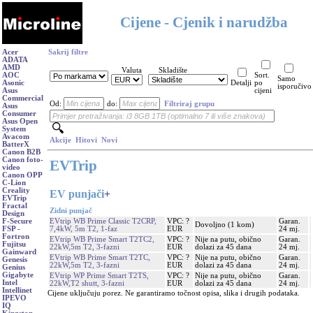
Cijene - Cjenik i narudžba
Acer
Sakrij filtre
ADATA
AMD
Valuta
Skladište
AOC
Sort.
Samo
Asonic
Detalji
po
isporučivo
Asus
cijeni
Commercial
Od:
do:
Filtriraj grupu
Asus
Consumer
Asus Open
System
Avacom
Akcije
Hitovi
Novi
BatterX
Canon B2B
Canon foto-
EVTrip
video
Canon OPP
C-Lion
Creality
EV punjači
+
EVTrip
Fractal
Zidni punjač
Design
EVtrip WB Prime Classic T2CRP,
VPC: ?
Garan.
F-Secure
Dovoljno (1 kom)
7,4kW, 5m T2, 1-faz
EUR
24 mj.
FSP -
Fortron
EVtrip WB Prime Smart T2TC2,
VPC: ?
Nije na putu, obično
Garan.
Fujitsu
22kW,5m T2, 3-fazni
EUR
dolazi za 45 dana
24 mj.
Gainward
EVtrip WB Prime Smart T2TC,
VPC: ?
Nije na putu, obično
Garan.
Genesis
22kW,5m T2, 3-fazni
EUR
dolazi za 45 dana
24 mj.
Genius
Gigabyte
EVtrip WP Prime Smart T2TS,
VPC: ?
Nije na putu, obično
Garan.
Intel
22kW,T2 shutt, 3-fazni
EUR
dolazi za 45 dana
24 mj.
Intellinet
Cijene uključuju porez. Ne garantiramo točnost opisa, slika i drugih podataka.
IPEVO
IQ