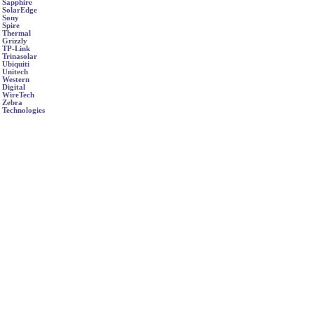
Sapphire
SolarEdge
Sony
Spire
Thermal
Grizzly
TP-Link
Trinasolar
Ubiquiti
Unitech
Western
Digital
WireTech
Zebra
Technologies