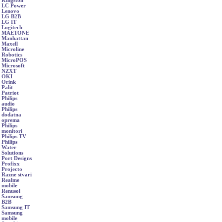
Kingston
LC Power
Lenovo
LG B2B
LG IT
Logitech
MAETONE
Manhattan
Maxell
Microline
Robotics
MicroPOS
Microsoft
NZXT
OKI
Orink
Palit
Patriot
Philips
audio
Philips
dodatna
oprema
Philips
monitori
Philips TV
Philips
Water
Solutions
Port Designs
Profixx
Projecto
Razne stvari
Realme
mobile
Renusol
Samsung
B2B
Samsung IT
Samsung
mobile