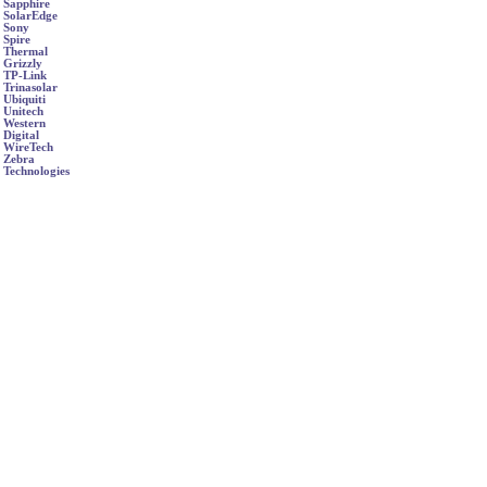
Sapphire
SolarEdge
Sony
Spire
Thermal
Grizzly
TP-Link
Trinasolar
Ubiquiti
Unitech
Western
Digital
WireTech
Zebra
Technologies