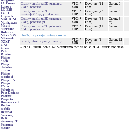
Kingston
LC Power
Creality smola za 3D printanje,
VPC: ?
Dovoljno (12
Garan. 3
Lenovo
0.5kg, prozirna
EUR
kom)
mj.
LG B2B
Creality smola za 3D
VPC: ?
Dovoljno (28
Garan. 3
LG IT
printanje,0.5kg, prozirna crv
EUR
kom)
mj.
Logitech
Creality smola za 3D printanje,
VPC: ?
Dovoljno (34
Garan. 3
MAETONE
0.5kg, prozirna pl
EUR
kom)
mj.
Manhattan
Maxell
Creality smola za 3D printanje,
VPC: ?
Dovoljno (11
Garan. 3
Microline
0.5kg, prozirna ze
EUR
kom)
mj.
Robotics
Uređaj za pranje i sušenje smole
MicroPOS
Microsoft
VPC: ?
Dovoljno (1
Garan. 12
Creality stroj za pranje i sušenje
NZXT
EUR
kom)
mj.
OKI
Cijene uključuju porez. Ne garantiramo točnost opisa, slika i drugih podataka.
Orink
Palit
Patriot
Philips
audio
Philips
dodatna
oprema
Philips
monitori
Philips TV
Philips
Water
Solutions
Port Designs
Profixx
Projecto
Razne stvari
Realme
mobile
Renusol
Samsung
B2B
Samsung IT
Samsung
mobile