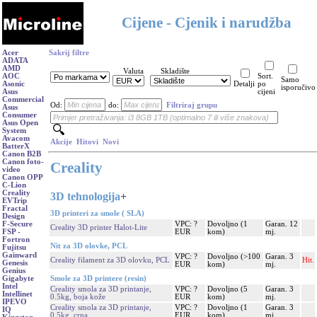
Cijene - Cjenik i narudžba
Acer
Sakrij filtre
ADATA
AMD
Valuta
Skladište
AOC
Sort.
Samo
Asonic
Detalji
po
isporučivo
Asus
cijeni
Commercial
Od:
do:
Filtriraj grupu
Asus
Consumer
Asus Open
System
Avacom
Akcije
Hitovi
Novi
BatterX
Canon B2B
Canon foto-
Creality
video
Canon OPP
C-Lion
Creality
3D tehnologija
+
EVTrip
Fractal
3D printeri za smole ( SLA)
Design
VPC: ?
Dovoljno (1
Garan. 12
F-Secure
Creality 3D printer Halot-Lite
EUR
kom)
mj.
FSP -
Fortron
Nit za 3D olovke, PCL
Fujitsu
Gainward
VPC: ?
Dovoljno (>100
Garan. 3
Creality filament za 3D olovku, PCL
Hit.
Genesis
EUR
kom)
mj.
Genius
Smole za 3D printere (resin)
Gigabyte
Intel
Creality smola za 3D printanje,
VPC: ?
Dovoljno (5
Garan. 3
Intellinet
0.5kg, boja kože
EUR
kom)
mj.
IPEVO
Creality smola za 3D printanje,
VPC: ?
Dovoljno (1
Garan. 3
IQ
0.5kg, crna
EUR
kom)
mj.