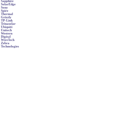
Sapphire
SolarEdge
Sony
Spire
Thermal
Grizzly
TP-Link
Trinasolar
Ubiquiti
Unitech
Western
Digital
WireTech
Zebra
Technologies