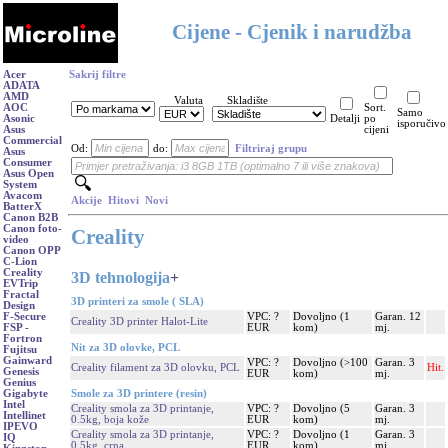
Cijene - Cjenik i narudžba
Acer
Sakrij filtre
ADATA
AMD
Valuta
Skladište
AOC
Sort.
Samo
Asonic
Detalji
po
isporučivo
Asus
cijeni
Commercial
Od:
do:
Filtriraj grupu
Asus
Consumer
Asus Open
System
Avacom
Akcije
Hitovi
Novi
BatterX
Canon B2B
Canon foto-
Creality
video
Canon OPP
C-Lion
Creality
3D tehnologija
+
EVTrip
Fractal
3D printeri za smole ( SLA)
Design
VPC: ?
Dovoljno (1
Garan. 12
F-Secure
Creality 3D printer Halot-Lite
EUR
kom)
mj.
FSP -
Fortron
Nit za 3D olovke, PCL
Fujitsu
Gainward
VPC: ?
Dovoljno (>100
Garan. 3
Creality filament za 3D olovku, PCL
Hit.
Genesis
EUR
kom)
mj.
Genius
Smole za 3D printere (resin)
Gigabyte
Intel
Creality smola za 3D printanje,
VPC: ?
Dovoljno (5
Garan. 3
Intellinet
0.5kg, boja kože
EUR
kom)
mj.
IPEVO
Creality smola za 3D printanje,
VPC: ?
Dovoljno (1
Garan. 3
IQ
0.5kg, crna
EUR
kom)
mj.