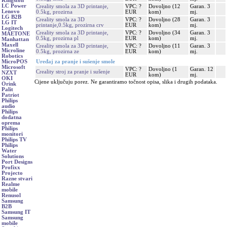
Kingston
LC Power
Creality smola za 3D printanje,
VPC: ?
Dovoljno (12
Garan. 3
Lenovo
0.5kg, prozirna
EUR
kom)
mj.
LG B2B
Creality smola za 3D
VPC: ?
Dovoljno (28
Garan. 3
LG IT
printanje,0.5kg, prozirna crv
EUR
kom)
mj.
Logitech
Creality smola za 3D printanje,
VPC: ?
Dovoljno (34
Garan. 3
MAETONE
0.5kg, prozirna pl
EUR
kom)
mj.
Manhattan
Maxell
Creality smola za 3D printanje,
VPC: ?
Dovoljno (11
Garan. 3
Microline
0.5kg, prozirna ze
EUR
kom)
mj.
Robotics
Uređaj za pranje i sušenje smole
MicroPOS
Microsoft
VPC: ?
Dovoljno (1
Garan. 12
Creality stroj za pranje i sušenje
NZXT
EUR
kom)
mj.
OKI
Cijene uključuju porez. Ne garantiramo točnost opisa, slika i drugih podataka.
Orink
Palit
Patriot
Philips
audio
Philips
dodatna
oprema
Philips
monitori
Philips TV
Philips
Water
Solutions
Port Designs
Profixx
Projecto
Razne stvari
Realme
mobile
Renusol
Samsung
B2B
Samsung IT
Samsung
mobile