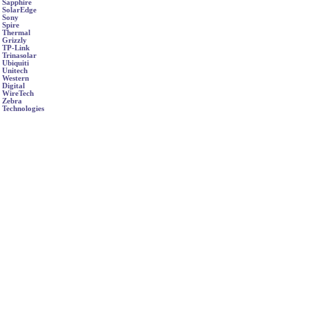
Sapphire
SolarEdge
Sony
Spire
Thermal
Grizzly
TP-Link
Trinasolar
Ubiquiti
Unitech
Western
Digital
WireTech
Zebra
Technologies