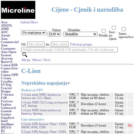
Cijene - Cjenik i narudžba
Acer
Sakrij filtre
ADATA
AMD
Valuta
Skladište
AOC
Sort.
Samo
Asonic
Detalji
po
isporučivo
Asus
cijeni
Commercial
Od:
do:
Filtriraj grupu
Asus
Consumer
Asus Open
System
Avacom
Akcije
Hitovi
Novi
BatterX
Canon B2B
Canon foto-
C-Lion
video
Canon OPP
C-Lion
Creality
Neprekidna napajanja
+
EVTrip
Fractal
Dodaci za UPS
Design
C-Lion mini NMC kartica za
VPC: ?
Nije na putu, obično
Garan.
F-Secure
Innova ser. G2 i Basic
EUR
dolazi za 90 dana
12 mj.
FSP -
Fortron
C-Lion NMC G2 Long za Innova
VPC: ?
Garan.
Dovoljno (2 kom)
Fujitsu
IoT, Spring
EUR
12 mj.
Gainward
C-Lion NMC kom.kartica za
VPC: ?
Nije na putu, obično
Garan.
Genesis
Innova, Spring
EUR
dolazi za 90 dana
12 mj.
Genius
Gigabyte
Line interactive
Intel
C-Lion UPS Aurora Vista+ 1200,
VPC: ?
Garan.
Intellinet
Dovoljno (5 kom)
Hit.
600W, AVR, USB
EUR
12 mj.
IPEVO
IQ
C-Lion UPS Aurora Vista+ 2200,
VPC: ?
Nije na putu, obično
Garan.