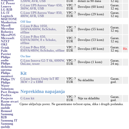
Kingston
1200W, AVR, USB
EUR
dolazi za 90 dana
12 mj.
LC Power
C-Lion UPS Aurora Vista+ 650,
VPC: ?
Garan.
Lenovo
Dovoljno (60 kom)
360W, AVR, USB
EUR
12 mj.
LG B2B
C-Lion UPS Aurora Vista+ 850,
VPC: ?
Garan.
LG IT
Dovoljno (29 kom)
480W, AVR, USB
EUR
12 mj.
Logitech
MAETONE
Off line
Manhattan
Maxell
C-Lion P-Box 1050,
VPC: ?
Garan.
Microline
1050VA/600W, 8xSchuko,
Dovoljno (55 kom)
EUR
12 mj.
Robotics
offline
MicroPOS
C-Lion P-Box 650,
VPC: ?
Garan.
Microsoft
650VA/360W, 8 x Schuko,
Dovoljno (53 kom)
EUR
12 mj.
NZXT
offline
OKI
C-Lion P-Box 850,
VPC: ?
Garan.
Orink
Dovoljno (40 kom)
Hit.
850VA/480W, 8xSchuko, offline
EUR
12 mj.
Palit
Patriot
On line
Philips
audio
C-Lion Innova G2-T 6k, 6000W,
VPC: ?
Garan.
Dovoljno (1 kom)
Philips
OnLine, tower
EUR
24 mj.
dodatna
oprema
Kit
Philips
monitori
C-Lion Innova Unity IoT RT
VPC: ?
Garan.
Philips TV
Na skladištu
3KW + 2 x EBM
EUR
god.
Philips
Water
Solutions
Neprekidna napajanja
Port Designs
Profixx
VPC: ?
Garan.
C-Lion kit
Nije na skladištu
Projecto
EUR
god.
Razne stvari
Cijene uključuju porez. Ne garantiramo točnost opisa, slika i drugih podataka.
Realme
mobile
Renusol
Samsung
B2B
Samsung IT
Samsung
mobile