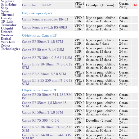
Sapphire
VPC: ?
Garan.
SolarEdge
Canon batt. LP-E6P
Dovoljno (10 kom)
Hit.
EUR
24 mj.
Sony
Spire
Daljinski upravljači
Thermal
VPC: ?
Nije na putu, obično
Garan.
Grizzly
Canon Remote controller BR-E1
EUR
dolazi za 15 dana
24 mj.
TP-Link
Trinasolar
VPC: ?
Nije na putu, obično
Garan.
Canon Remote switch RS-60E3
Ubiquiti
EUR
dolazi za 15 dana
24 mj.
Unitech
Western
Objektivi za Canon EF
Digital
VPC: ?
Nije na putu, obično
Garan.
Canon EF 50mm/1:1,8 STM
WireTech
EUR
dolazi za 7 dana
24 mj.
Zebra
VPC: ?
Nije na putu, obično
Garan.
Technologies
Canon EF 50 mm F/1.4 USM
EUR
dolazi za 15 dana
24 mj.
VPC: ?
Nije na putu, obično
Garan.
Canon EF 75-300 4.0-5.6 III USM
EUR
dolazi za 15 dana
24 mj.
Canon EF-S 10-18mm f/4,5-5,6 IS
VPC: ?
Nije na putu, obično
Garan.
STM
EUR
dolazi za 10 dana
24 mj.
VPC: ?
Nije na putu, obično
Garan.
Canon EF-S 24mm F/2.8 STM
EUR
dolazi za 15 dana
24 mj.
Canon EF-S 55-250 mm f/4-5.6 IS
VPC: ?
Nije na putu, obično
Garan.
STM
EUR
dolazi za 15 dana
24 mj.
Objektivi za Canon RF
Canon RF 20-50mm F4 L IS USM
VPC: ?
Nije na putu, obično
Garan.
PZ
EUR
dolazi za 15 dana
24 mj.
Canon RF 35mm 1,8 Macro IS
VPC: ?
Nije na putu, obično
Garan.
STM
EUR
dolazi za 15 dana
24 mj.
VPC: ?
Nije na putu, obično
Garan.
Canon RF 50mm/1:1,8 STM
EUR
dolazi za 7 dana
24 mj.
VPC: ?
Garan.
Canon RF 75-300 4.0-5.6
Dovoljno (2 kom)
EUR
24 mj.
Canon RF-S 10-18mm f/4,5-6,3 IS
VPC: ?
Nije na putu, obično
Garan.
STM
EUR
dolazi za 10 dana
24 mj.
Canon RF-S 14-30 mm F/4-6.3 IS
VPC: ?
Nije na putu, obično
Garan.
STM PZ
EUR
dolazi za 15 dana
24 mj.