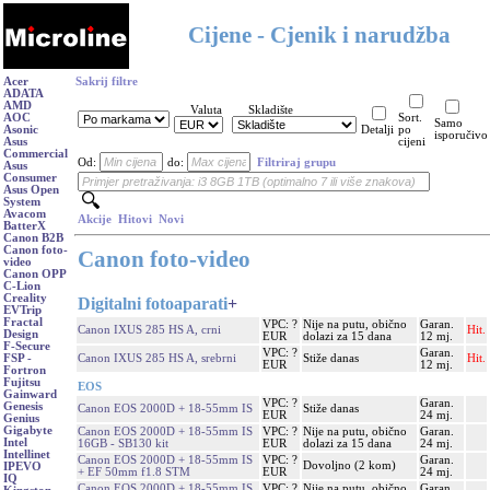
Cijene - Cjenik i narudžba
Acer
Sakrij filtre
ADATA
AMD
Valuta
Skladište
AOC
Sort.
Samo
Asonic
Detalji
po
isporučivo
Asus
cijeni
Commercial
Od:
do:
Filtriraj grupu
Asus
Consumer
Asus Open
System
Avacom
Akcije
Hitovi
Novi
BatterX
Canon B2B
Canon foto-
Canon foto-video
video
Canon OPP
C-Lion
Creality
Digitalni fotoaparati
+
EVTrip
Fractal
VPC: ?
Nije na putu, obično
Garan.
Canon IXUS 285 HS A, crni
Hit.
Design
EUR
dolazi za 15 dana
12 mj.
F-Secure
VPC: ?
Garan.
Canon IXUS 285 HS A, srebrni
Stiže danas
Hit.
FSP -
EUR
12 mj.
Fortron
Fujitsu
EOS
Gainward
VPC: ?
Garan.
Genesis
Canon EOS 2000D + 18-55mm IS
Stiže danas
EUR
24 mj.
Genius
Gigabyte
Canon EOS 2000D + 18-55mm IS
VPC: ?
Nije na putu, obično
Garan.
Intel
16GB - SB130 kit
EUR
dolazi za 15 dana
24 mj.
Intellinet
Canon EOS 2000D + 18-55mm IS
VPC: ?
Garan.
Dovoljno (2 kom)
IPEVO
+ EF 50mm f1.8 STM
EUR
24 mj.
IQ
Canon EOS 2000D + 18-55mm IS
VPC: ?
Nije na putu, obično
Garan.