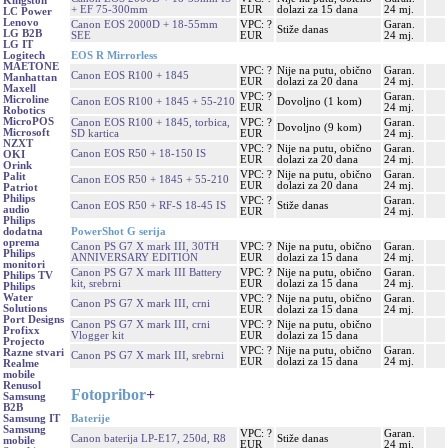
Kingston
+ EF 75-300mm
EUR
dolazi za 15 dana
24 mj.
LC Power
Lenovo
Canon EOS 2000D + 18-55mm
VPC: ?
Garan.
Stiže danas
LG B2B
SEE
EUR
24 mj.
LG IT
EOS R Mirrorless
Logitech
MAETONE
VPC: ?
Nije na putu, obično
Garan.
Canon EOS R100 + 1845
Manhattan
EUR
dolazi za 20 dana
24 mj.
Maxell
VPC: ?
Garan.
Microline
Canon EOS R100 + 1845 + 55-210
Dovoljno (1 kom)
EUR
24 mj.
Robotics
MicroPOS
Canon EOS R100 + 1845, torbica,
VPC: ?
Garan.
Dovoljno (9 kom)
Microsoft
SD kartica
EUR
24 mj.
NZXT
VPC: ?
Nije na putu, obično
Garan.
Canon EOS R50 + 18-150 IS
OKI
EUR
dolazi za 20 dana
24 mj.
Orink
VPC: ?
Nije na putu, obično
Garan.
Palit
Canon EOS R50 + 1845 + 55-210
EUR
dolazi za 20 dana
24 mj.
Patriot
Philips
VPC: ?
Garan.
Canon EOS R50 + RF-S 18-45 IS
Stiže danas
audio
EUR
24 mj.
Philips
PowerShot G serija
dodatna
oprema
Canon PS G7 X mark III, 30TH
VPC: ?
Nije na putu, obično
Garan.
Philips
ANNIVERSARY EDITION
EUR
dolazi za 15 dana
24 mj.
monitori
Canon PS G7 X mark III Battery
VPC: ?
Nije na putu, obično
Garan.
Philips TV
kit, srebrni
EUR
dolazi za 15 dana
24 mj.
Philips
Water
VPC: ?
Nije na putu, obično
Garan.
Canon PS G7 X mark III, crni
Solutions
EUR
dolazi za 15 dana
24 mj.
Port Designs
Canon PS G7 X mark III, crni
VPC: ?
Nije na putu, obično
Profixx
Vlogger kit
EUR
dolazi za 15 dana
Projecto
VPC: ?
Nije na putu, obično
Garan.
Razne stvari
Canon PS G7 X mark III, srebrni
EUR
dolazi za 15 dana
24 mj.
Realme
mobile
Renusol
Fotopribor
+
Samsung
B2B
Baterije
Samsung IT
Samsung
VPC: ?
Garan.
Canon baterija LP-E17, 250d, R8
Stiže danas
mobile
EUR
24 mj.