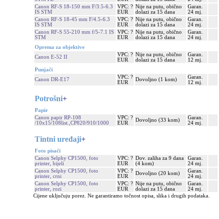
Canon RF-S 18-150 mm F/3.5-6.3
VPC: ?
Nije na putu, obično
Garan.
IS STM
EUR
dolazi za 15 dana
24 mj.
Canon RF-S 18-45 mm F/4.5-6.3
VPC: ?
Nije na putu, obično
Garan.
IS STM
EUR
dolazi za 15 dana
24 mj.
Canon RF-S 55-210 mm f/5-7.1 IS
VPC: ?
Nije na putu, obično
Garan.
STM
EUR
dolazi za 15 dana
24 mj.
Oprema za objektive
VPC: ?
Nije na putu, obično
Garan.
Canon E-52 II
EUR
dolazi za 15 dana
12 mj.
Punjači
VPC: ?
Garan.
Canon DR-E17
Dovoljno (1 kom)
EUR
12 mj.
Potrošni
+
Papir
Canon papir RP-108
VPC: ?
Garan.
Dovoljno (33 kom)
/10x15/108list.,CP820/910/1000
EUR
24 mj.
Tintni uređaji
+
Foto pisači
Canon Selphy CP1500, foto
VPC: ?
Dov. zaliha za 9 dana
Garan.
printer, bijeli
EUR
(4 kom)
24 mj.
Canon Selphy CP1500, foto
VPC: ?
Garan.
Dovoljno (20 kom)
printer, crni
EUR
24 mj.
Canon Selphy CP1500, foto
VPC: ?
Nije na putu, obično
Garan.
printer, rozi
EUR
dolazi za 15 dana
24 mj.
Cijene uključuju porez. Ne garantiramo točnost opisa, slika i drugih podataka.