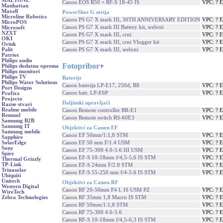
MAETONE
Canon EOS R50 + RF-S 18-45 IS
VPC: ? 
Manhattan
Maxell
PowerShot G serija
Microline Robotics
Canon PS G7 X mark III, 30TH ANNIVERSARY EDITION
VPC: ? 
MicroPOS
Canon PS G7 X mark III Battery kit, srebrni
VPC: ? 
Microsoft
NZXT
Canon PS G7 X mark III, crni
VPC: ? 
OKI
Canon PS G7 X mark III, crni Vlogger kit
VPC: ? 
Orink
Canon PS G7 X mark III, srebrni
VPC: ? 
Palit
Patriot
Philips audio
Fotopribor
+
Philips dodatna oprema
Philips monitori
Philips TV
Baterije
Philips Water Solutions
Canon baterija LP-E17, 250d, R8
VPC: ? 
Port Designs
Canon batt. LP-E6P
VPC: ? 
Profixx
Projecto
Daljinski upravljači
Razne stvari
Realme mobile
Canon Remote controller BR-E1
VPC: ? 
Renusol
Canon Remote switch RS-60E3
VPC: ? 
Samsung B2B
Samsung IT
Objektivi za Canon EF
Samsung mobile
Canon EF 50mm/1:1,8 STM
VPC: ? 
Sapphire
Canon EF 50 mm F/1.4 USM
VPC: ? 
SolarEdge
Sony
Canon EF 75-300 4.0-5.6 III USM
VPC: ? 
Spire
Canon EF-S 10-18mm f/4,5-5,6 IS STM
VPC: ? 
Thermal Grizzly
TP-Link
Canon EF-S 24mm F/2.8 STM
VPC: ? 
Trinasolar
Canon EF-S 55-250 mm f/4-5.6 IS STM
VPC: ? 
Ubiquiti
Unitech
Objektivi za Canon RF
Western Digital
Canon RF 20-50mm F4 L IS USM PZ
VPC: ? 
WireTech
Canon RF 35mm 1,8 Macro IS STM
VPC: ? 
Zebra Technologies
Canon RF 50mm/1:1,8 STM
VPC: ? 
Canon RF 75-300 4.0-5.6
VPC: ? 
Canon RF-S 10-18mm f/4,5-6,3 IS STM
VPC: ? 