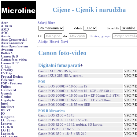
Cijene - Cjenik i narudžba
Acer
Sakrij filtre
ADATA
Valuta
Skladište
AMD
AOC
Asonic
Od:
do:
Filtriraj grupu
Asus Commercial
Akcije
Hitovi
Novi
Asus Consumer
Asus Open System
Avacom
Canon foto-video
BatterX
Canon B2B
Canon foto-video
Canon OPP
Digitalni fotoaparati
+
C-Lion
Creality
Canon IXUS 285 HS A, crni
VPC: ? 
EVTrip
Canon IXUS 285 HS A, srebrni
VPC: ? 
Fractal Design
F-Secure
EOS
FSP - Fortron
Canon EOS 2000D + 18-55mm IS
VPC: ? 
Fujitsu
Gainward
Canon EOS 2000D + 18-55mm IS 16GB - SB130 kit
VPC: ? 
Genesis
Canon EOS 2000D + 18-55mm IS + EF 50mm f1.8 STM
VPC: ? 
Genius
Canon EOS 2000D + 18-55mm IS + EF 75-300mm
VPC: ? 
Gigabyte
Intel
Canon EOS 2000D + 18-55mm SEE
VPC: ? 
Intellinet
IPEVO
EOS R Mirrorless
IQ
Canon EOS R100 + 1845
VPC: ? 
Kingston
Canon EOS R100 + 1845 + 55-210
VPC: ? 
LC Power
Lenovo
Canon EOS R100 + 1845, torbica, SD kartica
VPC: ? 
LG B2B
Canon EOS R50 + 18-150 IS
VPC: ? 
LG IT
Canon EOS R50 + 1845 + 55-210
VPC: ? 
Logitech