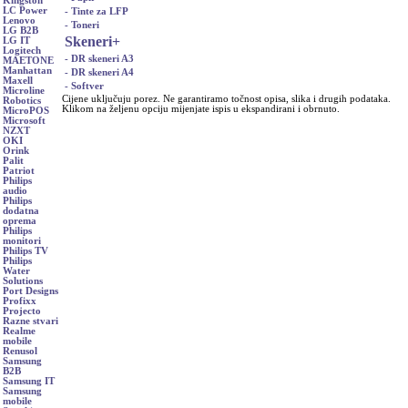
Kingston
LC Power
- Tinte za LFP
Lenovo
- Toneri
LG B2B
Skeneri
+
LG IT
Logitech
- DR skeneri A3
MAETONE
Manhattan
- DR skeneri A4
Maxell
- Softver
Microline
Cijene uključuju porez. Ne garantiramo točnost opisa, slika i drugih podataka.
Robotics
Klikom na željenu opciju mijenjate ispis u ekspandirani i obrnuto.
MicroPOS
Microsoft
NZXT
OKI
Orink
Palit
Patriot
Philips
audio
Philips
dodatna
oprema
Philips
monitori
Philips TV
Philips
Water
Solutions
Port Designs
Profixx
Projecto
Razne stvari
Realme
mobile
Renusol
Samsung
B2B
Samsung IT
Samsung
mobile