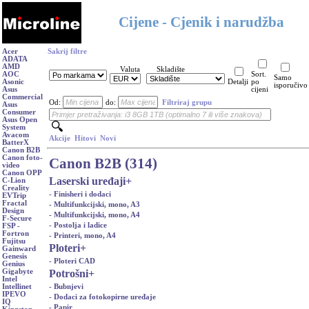
Cijene - Cjenik i narudžba
Acer
Sakrij filtre
ADATA
AMD
Valuta
Skladište
AOC
Sort.
Samo
Asonic
Detalji
po
isporučivo
Asus
cijeni
Commercial
Od:
do:
Filtriraj grupu
Asus
Consumer
Asus Open
System
Avacom
Akcije
Hitovi
Novi
BatterX
Canon B2B
Canon foto-
Canon B2B (314)
video
Canon OPP
Laserski uređaji
+
C-Lion
Creality
- Finisheri i dodaci
EVTrip
Fractal
- Multifunkcijski, mono, A3
Design
- Multifunkcijski, mono, A4
F-Secure
- Postolja i ladice
FSP -
Fortron
- Printeri, mono, A4
Fujitsu
Ploteri
+
Gainward
Genesis
- Ploteri CAD
Genius
Potrošni
+
Gigabyte
Intel
- Bubnjevi
Intellinet
IPEVO
- Dodaci za fotokopirne uređaje
IQ
- Papir