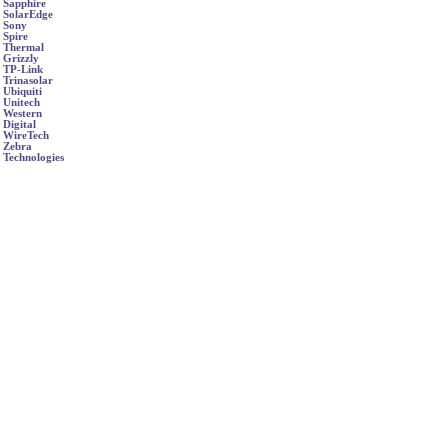
Sapphire
SolarEdge
Sony
Spire
Thermal
Grizzly
TP-Link
Trinasolar
Ubiquiti
Unitech
Western
Digital
WireTech
Zebra
Technologies