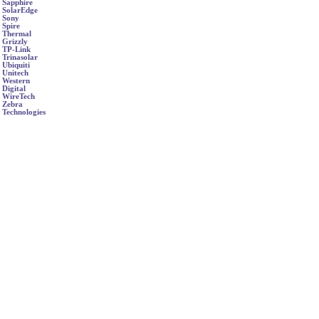
Sapphire
SolarEdge
Sony
Spire
Thermal
Grizzly
TP-Link
Trinasolar
Ubiquiti
Unitech
Western
Digital
WireTech
Zebra
Technologies