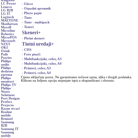
Kingston
LC Power
- Glave
Lenovo
- Otpadni spremnik
LG B2B
- Photo papir
LG IT
Logitech
- Tinte
MAETONE
- Tinte - multipack
Manhattan
- Toneri
Maxell
Microline
Skeneri
+
Robotics
MicroPOS
- Plošni skeneri
Microsoft
Tintni uređaji
+
NZXT
OKI
- CISS
Orink
- Foto pisači
Palit
Patriot
- Multifunkcijski, color, A3
Philips
- Multifunkcijski, color, A4
audio
Philips
- Printeri, color, A3
dodatna
- Printeri, color, A4
oprema
Cijene uključuju porez. Ne garantiramo točnost opisa, slika i drugih podataka.
Philips
Klikom na željenu opciju mijenjate ispis u ekspandirani i obrnuto.
monitori
Philips TV
Philips
Water
Solutions
Port Designs
Profixx
Projecto
Razne stvari
Realme
mobile
Renusol
Samsung
B2B
Samsung IT
Samsung
mobile