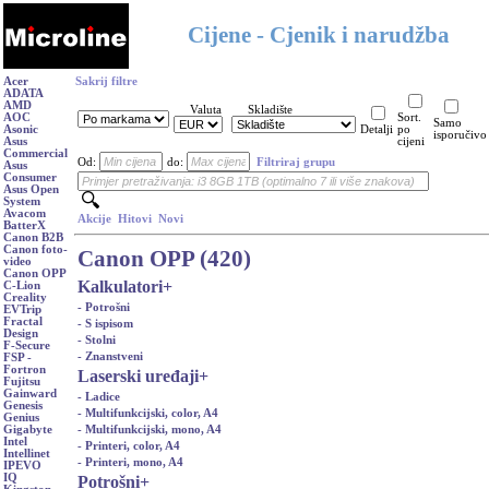
Cijene - Cjenik i narudžba
Acer
Sakrij filtre
ADATA
AMD
Valuta
Skladište
AOC
Sort.
Samo
Asonic
Detalji
po
isporučivo
Asus
cijeni
Commercial
Od:
do:
Filtriraj grupu
Asus
Consumer
Asus Open
System
Avacom
Akcije
Hitovi
Novi
BatterX
Canon B2B
Canon foto-
Canon OPP (420)
video
Canon OPP
Kalkulatori
+
C-Lion
Creality
- Potrošni
EVTrip
Fractal
- S ispisom
Design
- Stolni
F-Secure
- Znanstveni
FSP -
Fortron
Laserski uređaji
+
Fujitsu
Gainward
- Ladice
Genesis
- Multifunkcijski, color, A4
Genius
- Multifunkcijski, mono, A4
Gigabyte
Intel
- Printeri, color, A4
Intellinet
- Printeri, mono, A4
IPEVO
IQ
Potrošni
+