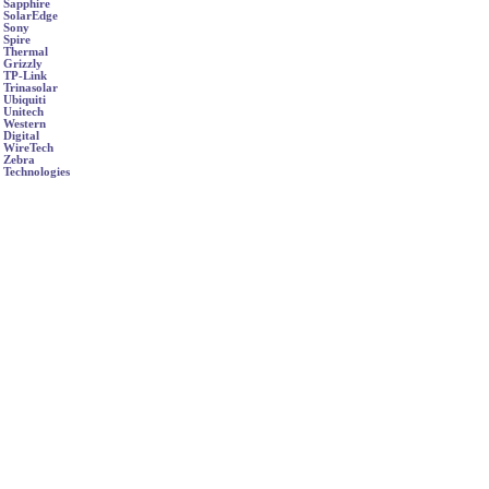
Sapphire
SolarEdge
Sony
Spire
Thermal
Grizzly
TP-Link
Trinasolar
Ubiquiti
Unitech
Western
Digital
WireTech
Zebra
Technologies