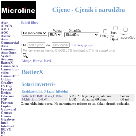
Cijene - Cjenik i narudžba
Acer
Sakrij filtre
ADATA
AMD
Valuta
Skladište
AOC
Sort.
Samo
Asonic
Detalji
po
isporučivo
Asus
cijeni
Commercial
Od:
do:
Filtriraj grupu
Asus
Consumer
Asus Open
System
Avacom
Akcije
Hitovi
Novi
BatterX
Canon B2B
Canon foto-
BatterX
video
Canon OPP
C-Lion
Creality
Solari-inverteri
+
EVTrip
Fractal
Rezidencijalni, 3-fazni, hibridni
Design
BatterX HOME 3f.inv,H10R-
VPC: ?
Nije na putu, obično
Garan.
F-Secure
14,hibridni,14kWh
EUR
dolazi za 60 dana
60 mj.
FSP -
Fortron
Cijene uključuju porez. Ne garantiramo točnost opisa, slika i drugih podataka.
Fujitsu
Gainward
Genesis
Genius
Gigabyte
Intel
Intellinet
IPEVO
IQ