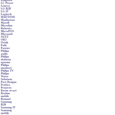
Kingston
LC Power
Lenovo
LG B2B
LG IT
Logitech
MAETONE
Manhattan
Maxell
Microline
Robotics
MicroPOS
Microsoft
NZXT
OKI
Orink
Palit
Patriot
Philips
audio
Philips
dodatna
oprema
Philips
monitori
Philips TV
Philips
Water
Solutions
Port Designs
Profixx
Projecto
Razne stvari
Realme
mobile
Renusol
Samsung
B2B
Samsung IT
Samsung
mobile