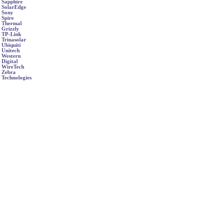
Sapphire
SolarEdge
Sony
Spire
Thermal
Grizzly
TP-Link
Trinasolar
Ubiquiti
Unitech
Western
Digital
WireTech
Zebra
Technologies