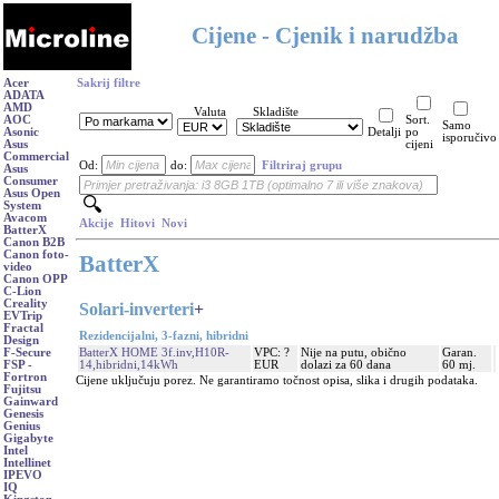
Cijene - Cjenik i narudžba
Acer
Sakrij filtre
ADATA
AMD
Valuta
Skladište
AOC
Sort.
Samo
Asonic
Detalji
po
isporučivo
Asus
cijeni
Commercial
Od:
do:
Filtriraj grupu
Asus
Consumer
Asus Open
System
Avacom
Akcije
Hitovi
Novi
BatterX
Canon B2B
Canon foto-
BatterX
video
Canon OPP
C-Lion
Creality
Solari-inverteri
+
EVTrip
Fractal
Rezidencijalni, 3-fazni, hibridni
Design
BatterX HOME 3f.inv,H10R-
VPC: ?
Nije na putu, obično
Garan.
F-Secure
14,hibridni,14kWh
EUR
dolazi za 60 dana
60 mj.
FSP -
Fortron
Cijene uključuju porez. Ne garantiramo točnost opisa, slika i drugih podataka.
Fujitsu
Gainward
Genesis
Genius
Gigabyte
Intel
Intellinet
IPEVO
IQ