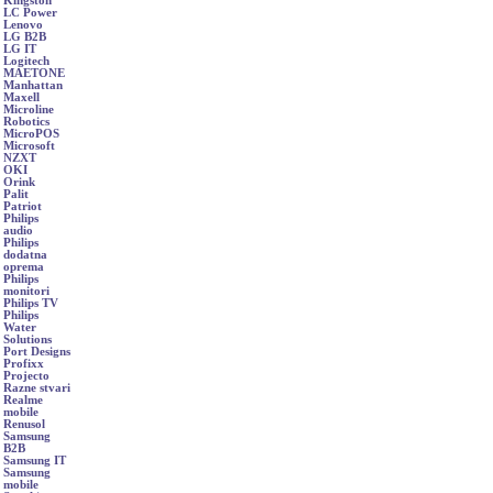
Kingston
LC Power
Lenovo
LG B2B
LG IT
Logitech
MAETONE
Manhattan
Maxell
Microline
Robotics
MicroPOS
Microsoft
NZXT
OKI
Orink
Palit
Patriot
Philips
audio
Philips
dodatna
oprema
Philips
monitori
Philips TV
Philips
Water
Solutions
Port Designs
Profixx
Projecto
Razne stvari
Realme
mobile
Renusol
Samsung
B2B
Samsung IT
Samsung
mobile