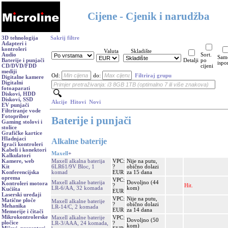
Cijene - Cjenik i narudžba
3D tehnologija
Sakrij filtre
Adapteri i
kontroleri
Valuta
Skladište
Audio
Sort.
Sam
Baterije i punjači
Detalji
po
ispo
CD/DVD/FDD
cijeni
mediji
Od:
do:
Filtriraj grupu
Digitalne kamere
Digitalni
fotoaparati
Diskovi, HDD
Diskovi, SSD
Akcije
Hitovi
Novi
EV punjači
Filtriranje vode
Fotopribor
Baterije i punjači
Gaming stolovi i
stolice
Grafičke kartice
Hladnjaci
Alkalne baterije
Igraći kontroleri
Kabeli i konektori
Maxell
+
Kalkulatori
Maxell alkalna baterija
VPC:
Nije na putu,
Kamere, web
6LR61/9V Bloc, 1
?
obično dolazi
Kit
komad
EUR
za 15 dana
Konferencijska
oprema
VPC:
Maxell alkalne baterija
Dovoljno (44
Kontroleri motora
?
Hit.
LR-6/AA, 32 komada
kom)
Kućišta
EUR
Laserski uređaji
VPC:
Nije na putu,
Matične ploče
Maxell alkalne baterije
?
obično dolazi
Mehanika
LR-14/C, 2 komada
EUR
za 14 dana
Memorije i čitači
Mikrokontrolerske
Maxell alkalne baterije
VPC:
Dovoljno (50
pločice
LR-3/AAA, 24 komada,
?
kom)