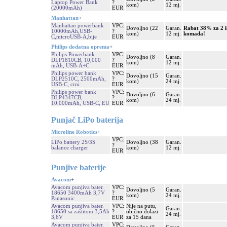
Laptop Power Bank
?
kom)
12 mj.
(20000mAh)
EUR
Manhattan
+
Manhattan powerbank
VPC:
Dovoljno (22
Garan.
Rabat 38% za 2 il
10000mAh,USB-
?
kom)
12 mj.
komada!
C,microUSB-A,bije
EUR
Philips dodatna oprema
+
Philips Powerbank
VPC:
Dovoljno (8
Garan.
DLP1810CB, 10,000
?
kom)
12 mj.
mAh, USB-A+C
EUR
Philips power bank
VPC:
Dovoljno (15
Garan.
DLP2510C, 2500mAh,
?
kom)
24 mj.
USB-C, crni
EUR
Philips power bank
VPC:
Dovoljno (6
Garan.
DLP4347CB,
?
kom)
24 mj.
10.000mAh, USB-C, EU
EUR
Punjač LiPo baterija
Microline Robotics
+
VPC:
LiPo battery 2S/3S
Dovoljno (38
Garan.
?
balance charger
kom)
12 mj.
EUR
Punjive baterije
Avacom
+
Avacom punjiva bater.
VPC:
Dovoljno (5
Garan.
18650 3400mAh 3,7V
?
kom)
24 mj.
Panasonic
EUR
Avacom punjiva bater.
VPC:
Nije na putu,
Garan.
18650 sa zaštitom 3,5Ah
?
obično dolazi
24 mj.
3,6V
EUR
za 15 dana
Avacom punjiva bater.
VPC: