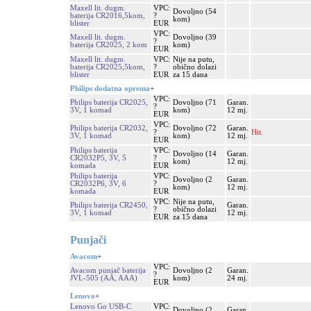
Maxell lit. dugm.
VPC:
Dovoljno (54
baterija CR2016,5kom,
?
kom)
blister
EUR
VPC:
Maxell lit. dugm.
Dovoljno (39
?
baterija CR2025, 2 kom
kom)
EUR
Maxell lit. dugm.
VPC:
Nije na putu,
baterija CR2025,5kom,
?
obično dolazi
blister
EUR
za 15 dana
Philips dodatna oprema
+
VPC:
Philips baterija CR2025,
Dovoljno (71
Garan.
?
3V, 1 komad
kom)
12 mj.
EUR
VPC:
Philips baterija CR2032,
Dovoljno (72
Garan.
?
Hit.
3V, 1 komad
kom)
12 mj.
EUR
Philips baterija
VPC:
Dovoljno (14
Garan.
CR2032P5, 3V, 5
?
kom)
12 mj.
komada
EUR
Philips baterija
VPC:
Dovoljno (2
Garan.
CR2032P6, 3V, 6
?
kom)
12 mj.
komada
EUR
VPC:
Nije na putu,
Philips baterija CR2450,
Garan.
?
obično dolazi
3V, 1 komad
12 mj.
EUR
za 15 dana
Punjači
Avacom
+
VPC:
Avacom punjač baterija
Dovoljno (2
Garan.
?
JVL-505 (AA, AAA)
kom)
24 mj.
EUR
Lenovo
+
Lenovo Go USB-C
VPC:
Dovoljno (2
Garan.