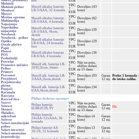
Miševi, prezenteri
box
EUR
Mobiteli
VPC:
Maxell alkalne baterije
Dovoljno (43
Mobiteli pribor
?
LR-3/AAA, 32 komada
kom)
Monitori
EUR
Motori
VPC:
Mrežna oprema
Maxell alkalne baterije
Dovoljno (62
?
Multimedija
LR-3/AAA, 4 komada
kom)
EUR
Napajanja
Neprekidna
Maxell alkalne baterije
VPC:
Dovoljno (39
napajanja
LR-3/AAA, 4kom,
?
kom)
Notebook
shrink
EUR
Notebook - pribor
Maxell alkalne baterije
VPC:
Dovoljno (29
Optika
LR-6/AA, 24 komada,
?
kom)
Ostale pločice
box
EUR
Papir
VPC:
Ploteri
Maxell alkalne baterije
Dovoljno (36
?
POS
LR-6/AA, 4 komada
kom)
EUR
Poslužitelji
Potrošni
VPC:
Nije na putu,
Maxell alk. baterija LR-
Prenosive utičnice
?
obično dolazi
20/D,2kom, blister
Pribor
EUR
za 15 dana
Printeri
VPC:
Procesori
Maxell alk. baterija LR-
Dovoljno (93
Garan.
Preko 5 komada
?
Projektori
3/AAA,2kom,shrink
kom)
12 mj.
do isteka zaliha.
EUR
Projektorska
VPC:
platna
Maxell alk. baterija LR-
Dovoljno (34
?
Punjači
6/AA,4kom,shrink
kom)
EUR
Računala
Rasvjeta
Philips dodatna oprema
+
Razvod žica
Satovi
VPC:
Nije na putu,
Philips baterija
Garan.
Senzori
?
obično dolazi
Hit.
6LR61E1B, 9V
12 mj.
Skeneri
EUR
za 15 dana
Slušalice,
Philips baterije
VPC:
Dovoljno (4
Garan.
mikrofoni
24xAA+12xAAA, 36
?
kom)
12 mj.
Softver
komada
EUR
Solari-instalacijski
VPC:
pribor
Philips baterije AA
Dovoljno (3
Garan.
?
Solari-inverteri
16+16, 32 komada
kom)
12 mj.
EUR
Solari-montažna
konstrukcija
VPC: