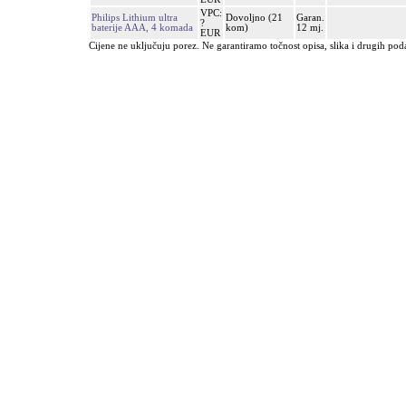
VPC:
Philips Lithium ultra
Dovoljno (21
Garan.
?
baterije AAA, 4 komada
kom)
12 mj.
EUR
Cijene ne uključuju porez. Ne garantiramo točnost opisa, slika i drugih pod