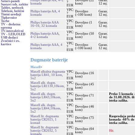
Philips baterije AA, 4+2
Dovoljno (22
Garan.
Solari-paneli
?
komada
kom)
12 mj.
Sustavi teh. zaštite
EUR
Tablet, netbook
VPC:
Telefoni, bežični
Philips baterije AA, 4
Dovoljno
Garan.
?
Tintni uređaji
komada
(>100 kom)
12 mj.
EUR
Tipkovnice
VPC:
Torbe
Philips baterije AAA
Dovoljno (1
Garan.
?
TV - dodatna
16+16, 32 komada
kom)
12 mj.
EUR
oprema
TV-interaktivni
VPC:
Philips baterije AAA,
Dovoljno (50
Garan.
TV - LED,OLED
?
4+2 komada
kom)
12 mj.
USB dodaci
EUR
Zvučnici i zv.
VPC:
kartice
Philips baterije AAA, 4
Dovoljno
Garan.
?
komada
(>100 kom)
12 mj.
EUR
Dugmaste baterije
Maxell
+
Maxell alkalna dugmasta
VPC:
Dovoljno (16
baterija LR41, 10 kom,
?
kom)
5x2
EUR
Maxell alk. dugm.
VPC:
Dovoljno (45
baterija LR1130,10kom,
?
kom)
5x2
EUR
Maxell alk. dugm.
VPC:
Preko 5 komada
Dovoljno (71
baterija LR43,10kom,
?
do 31.08.2026. ili
kom)
5x2
EUR
isteka zaliha.
Maxell alk. dugm.
VPC:
Dovoljno (46
baterija LR44,10kom,
?
kom)
5x2
EUR
Maxell lit. dugmasta
VPC:
Rasprodaja prek
Dovoljno (75
baterija CR2025, 1
?
komada -60% do
kom)
komad
EUR
isteka zaliha.
Maxell lit. dugmaste
VPC:
Dovoljno (64
baterije CR2032, 5
?
Hit.
kom)
komada
EUR