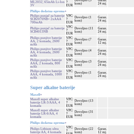
Dovoljno (5
Garan.
ML2032; 65mAh Li-Ion
?
kom)
24 mj.
3V
EUR
Philips dodatna oprema
+
Philips punjač za baterije
VPC:
Dovoljno (1
Garan.
SCB2070NB+ 2xAAA
?
kom)
24 mj.
700mAh
EUR
VPC:
Philips punjač za baterije
Dovoljno (11
Garan.
?
SCB4013NB
kom)
24 mj.
EUR
Philips punjive baterije
VPC:
Dovoljno (7
Garan.
AA, 2 komada, 2600
?
kom)
12 mj.
mAh
EUR
Philips punjive baterije
VPC:
Dovoljno (4
Garan.
AA, 4 komada, 2600
?
kom)
24 mj.
mAh
EUR
Philips punjive baterije
VPC:
Dovoljno (3
Garan.
AAA, 2 komada, 800
?
kom)
24 mj.
mAh
EUR
Philips punjive baterije
VPC:
Dovoljno (1
Garan.
AAA, 4 komada, 1000
?
kom)
24 mj.
mAh
EUR
Super alkalne baterije
Maxell
+
Maxell super alkalne
VPC:
Dovoljno (13
baterije LR-3/AAA, 4
?
kom)
komada
EUR
Maxell super alkalne
VPC:
Dovoljno (31
baterije LR-6/AA, 4
?
kom)
komada
EUR
Philips dodatna oprema
+
VPC:
Philips Lithium ultra
Dovoljno (22
Garan.
?
baterije AA, 4 komada
kom)
12 mj.
EUR