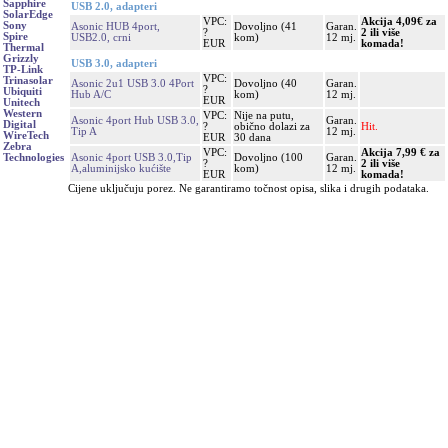
Sapphire
USB 2.0, adapteri
SolarEdge
VPC:
Akcija 4,09€ za
Sony
Asonic HUB 4port,
Dovoljno (41
Garan.
?
2 ili više
Spire
USB2.0, crni
kom)
12 mj.
EUR
komada!
Thermal
Grizzly
USB 3.0, adapteri
TP-Link
VPC:
Trinasolar
Asonic 2u1 USB 3.0 4Port
Dovoljno (40
Garan.
?
Ubiquiti
Hub A/C
kom)
12 mj.
EUR
Unitech
Western
VPC:
Nije na putu,
Asonic 4port Hub USB 3.0,
Garan.
Digital
?
obično dolazi za
Hit.
Tip A
12 mj.
WireTech
EUR
30 dana
Zebra
VPC:
Akcija 7,99 € za
Asonic 4port USB 3.0,Tip
Dovoljno (100
Garan.
Technologies
?
2 ili više
A,aluminijsko kućište
kom)
12 mj.
EUR
komada!
Cijene uključuju porez. Ne garantiramo točnost opisa, slika i drugih podataka.