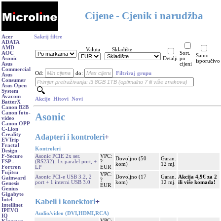
Cijene - Cjenik i narudžba
Acer
Sakrij filtre
ADATA
AMD
Valuta
Skladište
AOC
Sort.
Samo
Asonic
Detalji
po
isporučivo
Asus
cijeni
Commercial
Od:
do:
Filtriraj grupu
Asus
Consumer
Asus Open
System
Avacom
Akcije
Hitovi
Novi
BatterX
Canon B2B
Canon foto-
Asonic
video
Canon OPP
C-Lion
Creality
Adapteri i kontroleri
+
EVTrip
Fractal
Kontroleri
Design
Asonic PCIE 2x ser.
VPC:
F-Secure
Dovoljno (50
Garan.
(RS232), 1x paralel port, +
?
FSP -
kom)
12 mj.
LP
EUR
Fortron
Fujitsu
VPC:
Asonic PCI-e USB 3.2, 2
Dovoljno (17
Garan.
Akcija 4,9€ za 2
Gainward
?
port + 1 interni USB 3.0
kom)
12 mj.
ili više komada!
Genesis
EUR
Genius
Gigabyte
Intel
Kabeli i konektori
+
Intellinet
IPEVO
Audio/video (DVI,HDMI,RCA)
IQ
VPC: