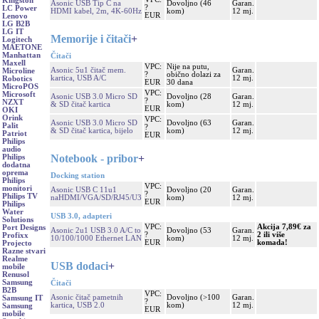
Kingston
Asonic USB Tip C na
Dovoljno (46
Garan.
?
LC Power
HDMI kabel, 2m, 4K-60Hz
kom)
12 mj.
EUR
Lenovo
LG B2B
LG IT
Memorije i čitači
+
Logitech
MAETONE
Manhattan
Čitači
Maxell
VPC:
Nije na putu,
Asonic 5u1 čitač mem.
Garan.
Microline
?
obično dolazi za
kartica, USB A/C
12 mj.
Robotics
EUR
30 dana
MicroPOS
VPC:
Microsoft
Asonic USB 3.0 Micro SD
Dovoljno (28
Garan.
?
NZXT
& SD čitač kartica
kom)
12 mj.
EUR
OKI
Orink
VPC:
Asonic USB 3.0 Micro SD
Dovoljno (63
Garan.
Palit
?
& SD čitač kartica, bijelo
kom)
12 mj.
Patriot
EUR
Philips
audio
Notebook - pribor
+
Philips
dodatna
oprema
Docking station
Philips
VPC:
monitori
Asonic USB C 11u1
Dovoljno (20
Garan.
?
Philips TV
naHDMI/VGA/SD/RJ45/U3
kom)
12 mj.
EUR
Philips
Water
USB 3.0, adapteri
Solutions
VPC:
Akcija 7,89€ za
Port Designs
Asonic 2u1 USB 3.0 A/C to
Dovoljno (53
Garan.
?
2 ili više
Profixx
10/100/1000 Ethernet LAN
kom)
12 mj.
EUR
komada!
Projecto
Razne stvari
Realme
USB dodaci
+
mobile
Renusol
Samsung
Čitači
B2B
VPC:
Asonic čitač pametnih
Dovoljno (>100
Garan.
Samsung IT
?
kartica, USB 2.0
kom)
12 mj.
Samsung
EUR
mobile