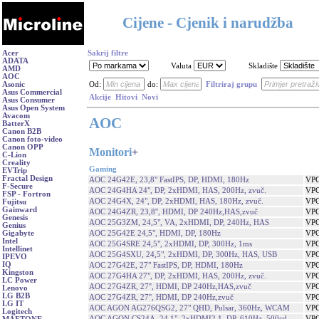
Cijene - Cjenik i narudžba
Acer
Sakrij filtre
ADATA
Valuta
Skladište
AMD
AOC
Asonic
Od:
do:
Filtriraj grupu
Asus Commercial
Akcije
Hitovi
Novi
Asus Consumer
Asus Open System
Avacom
AOC
BatterX
Canon B2B
Canon foto-video
Canon OPP
Monitori
+
C-Lion
Creality
Gaming
EVTrip
Fractal Design
AOC 24G42E, 23,8" FastIPS, DP, HDMI, 180Hz
VPC
F-Secure
AOC 24G4HA 24", DP, 2xHDMI, HAS, 200Hz, zvuč.
VPC
FSP - Fortron
AOC 24G4X, 24", DP, 2xHDMI, HAS, 180Hz, zvuč.
VPC
Fujitsu
Gainward
AOC 24G4ZR, 23,8'', HDMI, DP 240Hz,HAS,zvuč
VPC
Genesis
AOC 25G3ZM, 24,5", VA, 2xHDMI, DP, 240Hz, HAS
VPC
Genius
AOC 25G42E 24,5", HDMI, DP, 180Hz
VPC
Gigabyte
Intel
AOC 25G4SRE 24,5", 2xHDMI, DP, 300Hz, 1ms
VPC
Intellinet
AOC 25G4SXU, 24,5", 2xHDMI, DP, 300Hz, HAS, USB
VPC
IPEVO
IQ
AOC 27G42E, 27" FastIPS, DP, HDMI, 180Hz
VPC
Kingston
AOC 27G4HA 27", DP, 2xHDMI, HAS, 200Hz, zvuč.
VPC
LC Power
AOC 27G4ZR, 27'', HDMI, DP 240Hz,HAS,zvuč
VPC
Lenovo
LG B2B
AOC 27G4ZR, 27'', HDMI, DP 240Hz,zvuč
VPC
LG IT
AOC AGON AG276QSG2, 27" QHD, Pulsar, 360Hz, WCAM
VPC
Logitech
AOC AGON CS24A, 24,1", 2xHDMI2.1, DP, 610Hz, 500cd
VPC