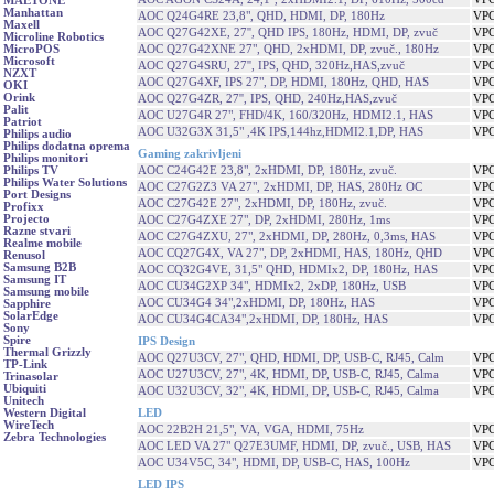
MAETONE
Manhattan
AOC Q24G4RE 23,8", QHD, HDMI, DP, 180Hz
VPC
Maxell
AOC Q27G42XE, 27'', QHD IPS, 180Hz, HDMI, DP, zvuč
VPC
Microline Robotics
AOC Q27G42XNE 27", QHD, 2xHDMI, DP, zvuč., 180Hz
VPC
MicroPOS
Microsoft
AOC Q27G4SRU, 27'', IPS, QHD, 320Hz,HAS,zvuč
VPC
NZXT
AOC Q27G4XF, IPS 27", DP, HDMI, 180Hz, QHD, HAS
VPC
OKI
Orink
AOC Q27G4ZR, 27'', IPS, QHD, 240Hz,HAS,zvuč
VPC
Palit
AOC U27G4R 27", FHD/4K, 160/320Hz, HDMI2.1, HAS
VPC
Patriot
AOC U32G3X 31,5" ,4K IPS,144hz,HDMI2.1,DP, HAS
VPC
Philips audio
Philips dodatna oprema
Gaming zakrivljeni
Philips monitori
AOC C24G42E 23,8", 2xHDMI, DP, 180Hz, zvuč.
VPC
Philips TV
Philips Water Solutions
AOC C27G2Z3 VA 27", 2xHDMI, DP, HAS, 280Hz OC
VPC
Port Designs
AOC C27G42E 27", 2xHDMI, DP, 180Hz, zvuč.
VPC
Profixx
Projecto
AOC C27G4ZXE 27", DP, 2xHDMI, 280Hz, 1ms
VPC
Razne stvari
AOC C27G4ZXU, 27", 2xHDMI, DP, 280Hz, 0,3ms, HAS
VPC
Realme mobile
AOC CQ27G4X, VA 27", DP, 2xHDMI, HAS, 180Hz, QHD
VPC
Renusol
Samsung B2B
AOC CQ32G4VE, 31,5" QHD, HDMIx2, DP, 180Hz, HAS
VPC
Samsung IT
AOC CU34G2XP 34", HDMIx2, 2xDP, 180Hz, USB
VPC
Samsung mobile
AOC CU34G4 34",2xHDMI, DP, 180Hz, HAS
VPC
Sapphire
SolarEdge
AOC CU34G4CA34",2xHDMI, DP, 180Hz, HAS
VPC
Sony
Spire
IPS Design
Thermal Grizzly
AOC Q27U3CV, 27", QHD, HDMI, DP, USB-C, RJ45, Calm
VPC
TP-Link
AOC U27U3CV, 27", 4K, HDMI, DP, USB-C, RJ45, Calma
VPC
Trinasolar
Ubiquiti
AOC U32U3CV, 32", 4K, HDMI, DP, USB-C, RJ45, Calma
VPC
Unitech
LED
Western Digital
WireTech
AOC 22B2H 21,5", VA, VGA, HDMI, 75Hz
VPC
Zebra Technologies
AOC LED VA 27" Q27E3UMF, HDMI, DP, zvuč., USB, HAS
VPC
AOC U34V5C, 34", HDMI, DP, USB-C, HAS, 100Hz
VPC
LED IPS