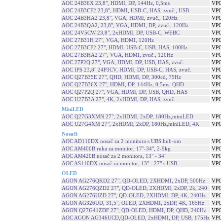
AOC 24B36X 23,8", HDMI, DP, 144Hz, 0,5ms
VPC
AOC 24B3CF2 23,8", HDMI, USB-C, HAS, zvuč., USB
VPC
AOC 24B3HA2 23,8", VGA, HDMI, zvuč., 120Hz
VPC
AOC 24B3QA2, 23,8", VGA, HDMI, DP, zvuč., 120Hz
VPC
AOC 24V5CW 23,8", 2xHDMI, DP, USB-C, WEBC
VPC
AOC 27B31H 27", VGA, HDMI, 120Hz
VPC
AOC 27B3CF2 27", HDMI, USB-C, USB, HAS, 100Hz
VPC
AOC 27B3HA2 27", VGA, HDMI, zvuč., 120Hz
VPC
AOC 27P2Q 27", VGA, HDMI, DP, USB, HAS, zvuč.
VPC
AOC IPS 23,8" 24P3CV, HDMI, DP, USB-C, HAS, zvuč.
VPC
AOC Q27B35E 27", QHD, HDMI, DP, 300cd, 75Hz
VPC
AOC Q27B36X 27", HDMI, DP, 144Hz, 0,5ms, QHD
VPC
AOC Q27P2Q 27", VGA, HDMI, DP, USB, QHD, HAS
VPC
AOC U27B3A 27", 4K, 2xHDMI, DP, HAS, zvuč.
VPC
MiniLED
AOC Q27G3XMN 27", 2xHDMI, 2xDP, 180Hz,miniLED
VPC
AOC U27G4XM 27", 2xHDMI, 2xDP, 180Hz,miniLED, 4K
VPC
Nosači
AOC AD110DX nosač za 2 monitora s UBS hub-om
VPC
AOC AM400B ruka za monitor, 17"-34", 2-9kg
VPC
AOC AM420B nosač za 2 monitora, 13" - 34"
VPC
AOC AS110DX nosač za monitor, 13" - 27" s USB
VPC
OLED
AGON AG276QKD2 27", QD-OLED, 2XHDMI, 2xDP, 500Hz
VPC
AGON AG276QZD2 27", QD-OLED, 2XHDMI, 2xDP, 2k, 240
VPC
AGON AG276UZD 27", QD-OLED, 2XHDMI, DP, 4K, 240Hz
VPC
AGON AG326UD, 31,5", OLED, 2XHDMI, 2xDP, 4K, 165Hz
VPC
AGON Q27G41ZDF 27", QD-OLED, HDMI, DP, QHD, 240Hz
VPC
AOC AGON AG346UCD,QD-OLED, 2xHDMI, DP, USB, 175Hz
VPC