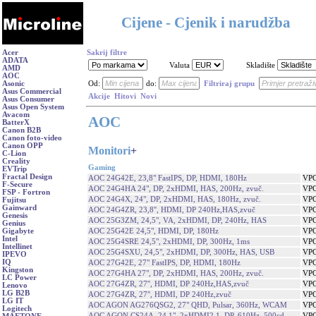
Cijene - Cjenik i narudžba
Acer
Sakrij filtre
ADATA
Valuta
Skladište
AMD
AOC
Asonic
Od:
do:
Filtriraj grupu
Asus Commercial
Akcije
Hitovi
Novi
Asus Consumer
Asus Open System
Avacom
AOC
BatterX
Canon B2B
Canon foto-video
Canon OPP
Monitori
+
C-Lion
Creality
Gaming
EVTrip
Fractal Design
AOC 24G42E, 23,8" FastIPS, DP, HDMI, 180Hz
VPC
F-Secure
AOC 24G4HA 24", DP, 2xHDMI, HAS, 200Hz, zvuč.
VPC
FSP - Fortron
AOC 24G4X, 24", DP, 2xHDMI, HAS, 180Hz, zvuč.
VPC
Fujitsu
Gainward
AOC 24G4ZR, 23,8'', HDMI, DP 240Hz,HAS,zvuč
VPC
Genesis
AOC 25G3ZM, 24,5", VA, 2xHDMI, DP, 240Hz, HAS
VPC
Genius
AOC 25G42E 24,5", HDMI, DP, 180Hz
VPC
Gigabyte
Intel
AOC 25G4SRE 24,5", 2xHDMI, DP, 300Hz, 1ms
VPC
Intellinet
AOC 25G4SXU, 24,5", 2xHDMI, DP, 300Hz, HAS, USB
VPC
IPEVO
IQ
AOC 27G42E, 27" FastIPS, DP, HDMI, 180Hz
VPC
Kingston
AOC 27G4HA 27", DP, 2xHDMI, HAS, 200Hz, zvuč.
VPC
LC Power
AOC 27G4ZR, 27'', HDMI, DP 240Hz,HAS,zvuč
VPC
Lenovo
LG B2B
AOC 27G4ZR, 27'', HDMI, DP 240Hz,zvuč
VPC
LG IT
AOC AGON AG276QSG2, 27" QHD, Pulsar, 360Hz, WCAM
VPC
Logitech
AOC AGON CS24A, 24,1", 2xHDMI2.1, DP, 610Hz, 500cd
VPC