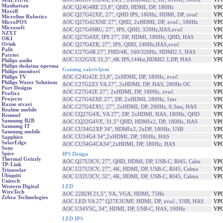
MAETONE
Manhattan
AOC Q24G4RE 23,8", QHD, HDMI, DP, 180Hz
VPC
Maxell
AOC Q27G42XE, 27'', QHD IPS, 180Hz, HDMI, DP, zvuč
VPC
Microline Robotics
AOC Q27G42XNE 27", QHD, 2xHDMI, DP, zvuč., 180Hz
VPC
MicroPOS
Microsoft
AOC Q27G4SRU, 27'', IPS, QHD, 320Hz,HAS,zvuč
VPC
NZXT
AOC Q27G4XF, IPS 27", DP, HDMI, 180Hz, QHD, HAS
VPC
OKI
Orink
AOC Q27G4ZR, 27'', IPS, QHD, 240Hz,HAS,zvuč
VPC
Palit
AOC U27G4R 27", FHD/4K, 160/320Hz, HDMI2.1, HAS
VPC
Patriot
AOC U32G3X 31,5" ,4K IPS,144hz,HDMI2.1,DP, HAS
VPC
Philips audio
Philips dodatna oprema
Gaming zakrivljeni
Philips monitori
AOC C24G42E 23,8", 2xHDMI, DP, 180Hz, zvuč.
VPC
Philips TV
Philips Water Solutions
AOC C27G2Z3 VA 27", 2xHDMI, DP, HAS, 280Hz OC
VPC
Port Designs
AOC C27G42E 27", 2xHDMI, DP, 180Hz, zvuč.
VPC
Profixx
Projecto
AOC C27G4ZXE 27", DP, 2xHDMI, 280Hz, 1ms
VPC
Razne stvari
AOC C27G4ZXU, 27", 2xHDMI, DP, 280Hz, 0,3ms, HAS
VPC
Realme mobile
AOC CQ27G4X, VA 27", DP, 2xHDMI, HAS, 180Hz, QHD
VPC
Renusol
Samsung B2B
AOC CQ32G4VE, 31,5" QHD, HDMIx2, DP, 180Hz, HAS
VPC
Samsung IT
AOC CU34G2XP 34", HDMIx2, 2xDP, 180Hz, USB
VPC
Samsung mobile
AOC CU34G4 34",2xHDMI, DP, 180Hz, HAS
VPC
Sapphire
SolarEdge
AOC CU34G4CA34",2xHDMI, DP, 180Hz, HAS
VPC
Sony
Spire
IPS Design
Thermal Grizzly
AOC Q27U3CV, 27", QHD, HDMI, DP, USB-C, RJ45, Calm
VPC
TP-Link
AOC U27U3CV, 27", 4K, HDMI, DP, USB-C, RJ45, Calma
VPC
Trinasolar
Ubiquiti
AOC U32U3CV, 32", 4K, HDMI, DP, USB-C, RJ45, Calma
VPC
Unitech
LED
Western Digital
WireTech
AOC 22B2H 21,5", VA, VGA, HDMI, 75Hz
VPC
Zebra Technologies
AOC LED VA 27" Q27E3UMF, HDMI, DP, zvuč., USB, HAS
VPC
AOC U34V5C, 34", HDMI, DP, USB-C, HAS, 100Hz
VPC
LED IPS