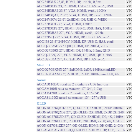
AOC 24B36X 23,8", HDMI, DP, 144Hz, 0,5ms
VPC
AOC 24B3CF2 23,8", HDMI, USB-C, HAS, zvuč., USB
VPC
AOC 24B3HA2 23,8", VGA, HDMI, zvuč., 120Hz
VPC
AOC 24B3QA2, 23,8", VGA, HDMI, DP, zvuč., 120Hz
VPC
AOC 24V5CW 23,8", 2xHDMI, DP, USB-C, WEBC
VPC
AOC 27B31H 27", VGA, HDMI, 120Hz
VPC
AOC 27B3CF2 27", HDMI, USB-C, USB, HAS, 100Hz
VPC
AOC 27B3HA2 27", VGA, HDMI, zvuč., 120Hz
VPC
AOC 27P2Q 27", VGA, HDMI, DP, USB, HAS, zvuč.
VPC
AOC IPS 23,8" 24P3CV, HDMI, DP, USB-C, HAS, zvuč.
VPC
AOC Q27B35E 27", QHD, HDMI, DP, 300cd, 75Hz
VPC
AOC Q27B36X 27", HDMI, DP, 144Hz, 0,5ms, QHD
VPC
AOC Q27P2Q 27", VGA, HDMI, DP, USB, QHD, HAS
VPC
AOC U27B3A 27", 4K, 2xHDMI, DP, HAS, zvuč.
VPC
MiniLED
AOC Q27G3XMN 27", 2xHDMI, 2xDP, 180Hz,miniLED
VPC
AOC U27G4XM 27", 2xHDMI, 2xDP, 180Hz,miniLED, 4K
VPC
Nosači
AOC AD110DX nosač za 2 monitora s UBS hub-om
VPC
AOC AM400B ruka za monitor, 17"-34", 2-9kg
VPC
AOC AM420B nosač za 2 monitora, 13" - 34"
VPC
AOC AS110DX nosač za monitor, 13" - 27" s USB
VPC
OLED
AGON AG276QKD2 27", QD-OLED, 2XHDMI, 2xDP, 500Hz
VPC
AGON AG276QZD2 27", QD-OLED, 2XHDMI, 2xDP, 2k, 240
VPC
AGON AG276UZD 27", QD-OLED, 2XHDMI, DP, 4K, 240Hz
VPC
AGON AG326UD, 31,5", OLED, 2XHDMI, 2xDP, 4K, 165Hz
VPC
AGON Q27G41ZDF 27", QD-OLED, HDMI, DP, QHD, 240Hz
VPC
AOC AGON AG346UCD,QD-OLED, 2xHDMI, DP, USB, 175Hz
VPC