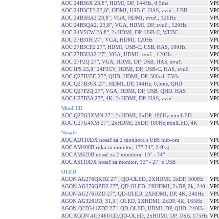
AOC 24B36X 23,8", HDMI, DP, 144Hz, 0,5ms
VPC
AOC 24B3CF2 23,8", HDMI, USB-C, HAS, zvuč., USB
VPC
AOC 24B3HA2 23,8", VGA, HDMI, zvuč., 120Hz
VPC
AOC 24B3QA2, 23,8", VGA, HDMI, DP, zvuč., 120Hz
VPC
AOC 24V5CW 23,8", 2xHDMI, DP, USB-C, WEBC
VPC
AOC 27B31H 27", VGA, HDMI, 120Hz
VPC
AOC 27B3CF2 27", HDMI, USB-C, USB, HAS, 100Hz
VPC
AOC 27B3HA2 27", VGA, HDMI, zvuč., 120Hz
VPC
AOC 27P2Q 27", VGA, HDMI, DP, USB, HAS, zvuč.
VPC
AOC IPS 23,8" 24P3CV, HDMI, DP, USB-C, HAS, zvuč.
VPC
AOC Q27B35E 27", QHD, HDMI, DP, 300cd, 75Hz
VPC
AOC Q27B36X 27", HDMI, DP, 144Hz, 0,5ms, QHD
VPC
AOC Q27P2Q 27", VGA, HDMI, DP, USB, QHD, HAS
VPC
AOC U27B3A 27", 4K, 2xHDMI, DP, HAS, zvuč.
VPC
MiniLED
AOC Q27G3XMN 27", 2xHDMI, 2xDP, 180Hz,miniLED
VPC
AOC U27G4XM 27", 2xHDMI, 2xDP, 180Hz,miniLED, 4K
VPC
Nosači
AOC AD110DX nosač za 2 monitora s UBS hub-om
VPC
AOC AM400B ruka za monitor, 17"-34", 2-9kg
VPC
AOC AM420B nosač za 2 monitora, 13" - 34"
VPC
AOC AS110DX nosač za monitor, 13" - 27" s USB
VPC
OLED
AGON AG276QKD2 27", QD-OLED, 2XHDMI, 2xDP, 500Hz
VPC
AGON AG276QZD2 27", QD-OLED, 2XHDMI, 2xDP, 2k, 240
VPC
AGON AG276UZD 27", QD-OLED, 2XHDMI, DP, 4K, 240Hz
VPC
AGON AG326UD, 31,5", OLED, 2XHDMI, 2xDP, 4K, 165Hz
VPC
AGON Q27G41ZDF 27", QD-OLED, HDMI, DP, QHD, 240Hz
VPC
AOC AGON AG346UCD,QD-OLED, 2xHDMI, DP, USB, 175Hz
VPC