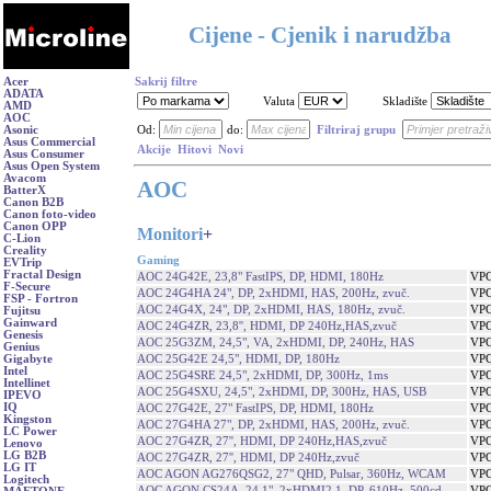
Cijene - Cjenik i narudžba
Acer
Sakrij filtre
ADATA
Valuta
Skladište
AMD
AOC
Asonic
Od:
do:
Filtriraj grupu
Asus Commercial
Akcije
Hitovi
Novi
Asus Consumer
Asus Open System
Avacom
AOC
BatterX
Canon B2B
Canon foto-video
Canon OPP
Monitori
+
C-Lion
Creality
Gaming
EVTrip
Fractal Design
AOC 24G42E, 23,8" FastIPS, DP, HDMI, 180Hz
VPC
F-Secure
AOC 24G4HA 24", DP, 2xHDMI, HAS, 200Hz, zvuč.
VPC
FSP - Fortron
AOC 24G4X, 24", DP, 2xHDMI, HAS, 180Hz, zvuč.
VPC
Fujitsu
Gainward
AOC 24G4ZR, 23,8'', HDMI, DP 240Hz,HAS,zvuč
VPC
Genesis
AOC 25G3ZM, 24,5", VA, 2xHDMI, DP, 240Hz, HAS
VPC
Genius
AOC 25G42E 24,5", HDMI, DP, 180Hz
VPC
Gigabyte
Intel
AOC 25G4SRE 24,5", 2xHDMI, DP, 300Hz, 1ms
VPC
Intellinet
AOC 25G4SXU, 24,5", 2xHDMI, DP, 300Hz, HAS, USB
VPC
IPEVO
IQ
AOC 27G42E, 27" FastIPS, DP, HDMI, 180Hz
VPC
Kingston
AOC 27G4HA 27", DP, 2xHDMI, HAS, 200Hz, zvuč.
VPC
LC Power
AOC 27G4ZR, 27'', HDMI, DP 240Hz,HAS,zvuč
VPC
Lenovo
LG B2B
AOC 27G4ZR, 27'', HDMI, DP 240Hz,zvuč
VPC
LG IT
AOC AGON AG276QSG2, 27" QHD, Pulsar, 360Hz, WCAM
VPC
Logitech
AOC AGON CS24A, 24,1", 2xHDMI2.1, DP, 610Hz, 500cd
VPC