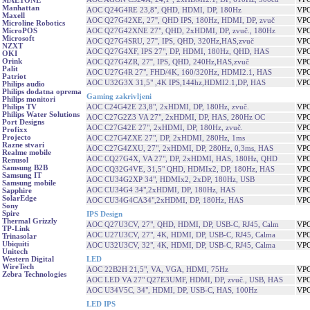
MAETONE
Manhattan
AOC Q24G4RE 23,8", QHD, HDMI, DP, 180Hz
VPC
Maxell
AOC Q27G42XE, 27'', QHD IPS, 180Hz, HDMI, DP, zvuč
VPC
Microline Robotics
AOC Q27G42XNE 27", QHD, 2xHDMI, DP, zvuč., 180Hz
VPC
MicroPOS
Microsoft
AOC Q27G4SRU, 27'', IPS, QHD, 320Hz,HAS,zvuč
VPC
NZXT
AOC Q27G4XF, IPS 27", DP, HDMI, 180Hz, QHD, HAS
VPC
OKI
Orink
AOC Q27G4ZR, 27'', IPS, QHD, 240Hz,HAS,zvuč
VPC
Palit
AOC U27G4R 27", FHD/4K, 160/320Hz, HDMI2.1, HAS
VPC
Patriot
AOC U32G3X 31,5" ,4K IPS,144hz,HDMI2.1,DP, HAS
VPC
Philips audio
Philips dodatna oprema
Gaming zakrivljeni
Philips monitori
AOC C24G42E 23,8", 2xHDMI, DP, 180Hz, zvuč.
VPC
Philips TV
Philips Water Solutions
AOC C27G2Z3 VA 27", 2xHDMI, DP, HAS, 280Hz OC
VPC
Port Designs
AOC C27G42E 27", 2xHDMI, DP, 180Hz, zvuč.
VPC
Profixx
Projecto
AOC C27G4ZXE 27", DP, 2xHDMI, 280Hz, 1ms
VPC
Razne stvari
AOC C27G4ZXU, 27", 2xHDMI, DP, 280Hz, 0,3ms, HAS
VPC
Realme mobile
AOC CQ27G4X, VA 27", DP, 2xHDMI, HAS, 180Hz, QHD
VPC
Renusol
Samsung B2B
AOC CQ32G4VE, 31,5" QHD, HDMIx2, DP, 180Hz, HAS
VPC
Samsung IT
AOC CU34G2XP 34", HDMIx2, 2xDP, 180Hz, USB
VPC
Samsung mobile
AOC CU34G4 34",2xHDMI, DP, 180Hz, HAS
VPC
Sapphire
SolarEdge
AOC CU34G4CA34",2xHDMI, DP, 180Hz, HAS
VPC
Sony
Spire
IPS Design
Thermal Grizzly
AOC Q27U3CV, 27", QHD, HDMI, DP, USB-C, RJ45, Calm
VPC
TP-Link
AOC U27U3CV, 27", 4K, HDMI, DP, USB-C, RJ45, Calma
VPC
Trinasolar
Ubiquiti
AOC U32U3CV, 32", 4K, HDMI, DP, USB-C, RJ45, Calma
VPC
Unitech
LED
Western Digital
WireTech
AOC 22B2H 21,5", VA, VGA, HDMI, 75Hz
VPC
Zebra Technologies
AOC LED VA 27" Q27E3UMF, HDMI, DP, zvuč., USB, HAS
VPC
AOC U34V5C, 34", HDMI, DP, USB-C, HAS, 100Hz
VPC
LED IPS