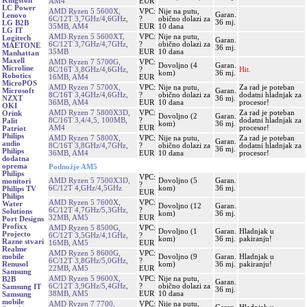
Kingston
AM4
EUR
LC Power
AMD Ryzen 5 5600X,
VPC:
Nije na putu,
Garan.
Lenovo
6C/12T 3,7GHz/4,6GHz,
?
obično dolazi za
36 mj.
LG B2B
35MB, AM4
EUR
10 dana
LG IT
AMD Ryzen 5 5600XT,
VPC:
Nije na putu,
Logitech
Garan.
6C/12T 3,7GHz/4,7GHz,
?
obično dolazi za
MAETONE
36 mj.
35MB
EUR
10 dana
Manhattan
Maxell
AMD Ryzen 7 5700G,
VPC:
Dovoljno (4
Garan.
Microline
8C/16T 3,8GHz/4,6GHz,
?
Hit.
kom)
36 mj.
Robotics
16MB, AM4
EUR
MicroPOS
AMD Ryzen 7 5700X,
VPC:
Nije na putu,
Za rad je poteban
Garan.
Microsoft
8C/16T 3,4GHz/4,6GHz,
?
obično dolazi za
dodatni hladnjak za
36 mj.
NZXT
36MB, AM4
EUR
10 dana
procesor!
OKI
AMD Ryzen 7 5800X3D,
VPC:
Za rad je poteban
Orink
Dovoljno (2
Garan.
8C/16T 3,4/4,5, 100MB,
?
dodatni hladnjak za
Palit
kom)
36 mj.
AM4
EUR
procesor!
Patriot
Philips
AMD Ryzen 7 5800X,
VPC:
Nije na putu,
Za rad je poteban
Garan.
audio
8C/16T 3,8GHz/4,7GHz,
?
obično dolazi za
dodatni hladnjak za
36 mj.
Philips
36MB, AM4
EUR
10 dana
procesor!
dodatna
oprema
Podnožje AM5
Philips
VPC:
AMD Ryzen 5 7500X3D,
Dovoljno (5
Garan.
monitori
?
6C/12T 4,GHz/4,5GHz
kom)
36 mj.
Philips TV
EUR
Philips
AMD Ryzen 5 7600X,
VPC:
Water
Dovoljno (12
Garan.
6C/12T 4,7GHz/5,3GHz,
?
Solutions
kom)
36 mj.
32MB, AM5
EUR
Port Designs
Profixx
AMD Ryzen 5 8500G,
VPC:
Dovoljno (1
Garan.
Hladnjak u
Projecto
6C/12T 3,5GHz/4,1GHz,
?
kom)
36 mj.
pakiranju!
Razne stvari
16MB, AM5
EUR
Realme
AMD Ryzen 5 8600G,
VPC:
Dovoljno (9
Garan.
Hladnjak u
mobile
6C/12T 3,8GHz/5,0GHz,
?
kom)
36 mj.
pakiranju!
Renusol
22MB, AM5
EUR
Samsung
AMD Ryzen 5 9600X,
VPC:
Nije na putu,
B2B
Garan.
6C/12T 3,9GHz/5,4GHz,
?
obično dolazi za
Samsung IT
36 mj.
38MB, AM5
EUR
10 dana
Samsung
mobile
AMD Ryzen 7 7700,
VPC:
Nije na putu,