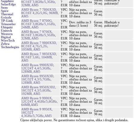
Garan.
Hladnjak u
Sapphire
8C/16T 3,8GHz/5,3GHz,
?
obično dolazi za
36 mj.
pakiranju!
SolarEdge
32MB, AM5
EUR
10 dana
Sony
AMD Ryzen 7 7800X3D,
VPC:
Nije na putu,
Spire
Garan.
8C/16T 4,2G/5,0G, 96MB,
?
obično dolazi za
Thermal
36 mj.
AM5
EUR
10 dana
Grizzly
AMD Ryzen 7 8700G,
VPC:
TP-Link
Dov. zaliha za 3
Garan.
Hladnjak u
8C/16T 3,8GHz/5,1GHz,
?
Trinasolar
dana (1 kom)
36 mj.
pakiranju!
24MB, AM5
EUR
Ubiquiti
Unitech
AMD Ryzen 7 9700X,
VPC:
Nije na putu,
Garan.
Western
8C/16T 3,8GHz/5,5GHz,
?
obično dolazi za
36 mj.
Digital
32MB, AM5
EUR
10 dana
WireTech
AMD Ryzen 7 9800X3D,
VPC:
Nije na putu,
Zebra
Garan.
8C/16T 4,7G/5,2G,
?
obično dolazi za
Technologies
36 mj.
105MB, AM5
EUR
10 dana
AMD Ryzen 7 9850X3D,
VPC:
Nije na putu,
Garan.
8C/16T 5,6G, 104MB,
?
obično dolazi za
36 mj.
AM5
EUR
10 dana
AMD Ryzen 9900X3D,
VPC:
Nije na putu,
Garan.
12C/24T 4,4/5,5GHz,
?
obično dolazi za
36 mj.
128MB, AM5
EUR
10 dana
AMD Ryzen 9950X3D,
VPC:
Nije na putu,
Garan.
16C/32T 4,3/5,7GHz,
?
obično dolazi za
36 mj.
128MB, AM5
EUR
10 dana
AMD Ryzen 9950X3D2,
VPC:
Nije na putu,
Garan.
16C/32T 4,3/5,6GHz,
?
obično dolazi za
36 mj.
192MB, AM5
EUR
10 dana
AMD Ryzen 9 9900X,
VPC:
Nije na putu,
Garan.
12C/24T 4,4GHz/5,6GHz,
?
obično dolazi za
36 mj.
64MB,AM5
EUR
10 dana
AMD Ryzen 9 9950X,
VPC:
Nije na putu,
Garan.
16C/32T
?
obično dolazi za
36 mj.
4,3GHz/5,7GHz,AM5
EUR
10 dana
Cijene uključuju porez. Ne garantiramo točnost opisa, slika i drugih podataka.