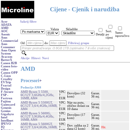
Cijene - Cjenik i narudžba
Acer
Sakrij filtre
ADATA
AMD
Valuta
Skladište
AOC
Sort.
Samo
Asonic
Detalji
po
isporučivo
Asus
cijeni
Commercial
Od:
do:
Filtriraj grupu
Asus
Consumer
Asus Open
System
Avacom
Akcije
Hitovi
Novi
BatterX
Canon B2B
Canon foto-
AMD
video
Canon OPP
C-Lion
Creality
Procesori
+
EVTrip
Fractal
Podnožje AM4
Design
AMD Ryzen 5 5500,
VPC:
F-Secure
Dovoljno (32
Garan.
6C/12T 3,6GHz/4,2GHz,
?
FSP -
kom)
36 mj.
16MB, AM4
EUR
Fortron
Fujitsu
AMD Ryzen 5 5500GT,
VPC:
Nije na putu,
Garan.
Gainward
6C/12T 3,6/4,4GHz,16MB,
?
obično dolazi za
36 mj.
Genesis
AM4
EUR
10 dana
Genius
AMD Ryzen 5 5600G,
VPC:
Gigabyte
Dovoljno (17
Garan.
6C/12T 3,9GHz/4,4GHz,
?
Intel
kom)
36 mj.
16MB, AM4
EUR
Intellinet
IPEVO
AMD Ryzen 5 5600GT,
VPC:
Dov. zaliha za 2
Garan.
IQ
6C/12T 3,6/4,6GHz,16MB,
?
Hit.
dana (2 kom)
36 mj.