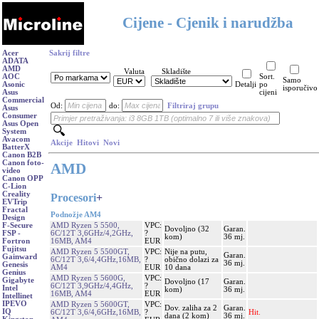
Cijene - Cjenik i narudžba
Acer
Sakrij filtre
ADATA
AMD
Valuta
Skladište
AOC
Sort.
Samo
Asonic
Detalji
po
isporučivo
Asus
cijeni
Commercial
Od:
do:
Filtriraj grupu
Asus
Consumer
Asus Open
System
Avacom
Akcije
Hitovi
Novi
BatterX
Canon B2B
Canon foto-
AMD
video
Canon OPP
C-Lion
Creality
Procesori
+
EVTrip
Fractal
Podnožje AM4
Design
AMD Ryzen 5 5500,
VPC:
F-Secure
Dovoljno (32
Garan.
6C/12T 3,6GHz/4,2GHz,
?
FSP -
kom)
36 mj.
16MB, AM4
EUR
Fortron
Fujitsu
AMD Ryzen 5 5500GT,
VPC:
Nije na putu,
Garan.
Gainward
6C/12T 3,6/4,4GHz,16MB,
?
obično dolazi za
36 mj.
Genesis
AM4
EUR
10 dana
Genius
AMD Ryzen 5 5600G,
VPC:
Gigabyte
Dovoljno (17
Garan.
6C/12T 3,9GHz/4,4GHz,
?
Intel
kom)
36 mj.
16MB, AM4
EUR
Intellinet
IPEVO
AMD Ryzen 5 5600GT,
VPC:
Dov. zaliha za 2
Garan.
IQ
6C/12T 3,6/4,6GHz,16MB,
?
Hit.
dana (2 kom)
36 mj.