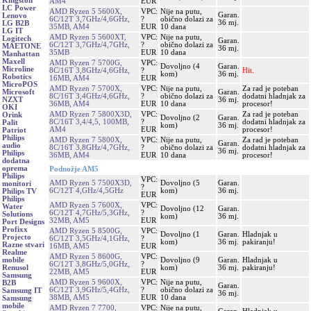
Kingston
AM4
EUR
LC Power
AMD Ryzen 5 5600X,
VPC:
Nije na putu,
Garan.
Lenovo
6C/12T 3,7GHz/4,6GHz,
?
obično dolazi za
36 mj.
LG B2B
35MB, AM4
EUR
10 dana
LG IT
AMD Ryzen 5 5600XT,
VPC:
Nije na putu,
Logitech
Garan.
6C/12T 3,7GHz/4,7GHz,
?
obično dolazi za
MAETONE
36 mj.
35MB
EUR
10 dana
Manhattan
Maxell
AMD Ryzen 7 5700G,
VPC:
Dovoljno (4
Garan.
Microline
8C/16T 3,8GHz/4,6GHz,
?
Hit.
kom)
36 mj.
Robotics
16MB, AM4
EUR
MicroPOS
AMD Ryzen 7 5700X,
VPC:
Nije na putu,
Za rad je poteban
Garan.
Microsoft
8C/16T 3,4GHz/4,6GHz,
?
obično dolazi za
dodatni hladnjak za
36 mj.
NZXT
36MB, AM4
EUR
10 dana
procesor!
OKI
AMD Ryzen 7 5800X3D,
VPC:
Za rad je poteban
Orink
Dovoljno (2
Garan.
8C/16T 3,4/4,5, 100MB,
?
dodatni hladnjak za
Palit
kom)
36 mj.
AM4
EUR
procesor!
Patriot
Philips
AMD Ryzen 7 5800X,
VPC:
Nije na putu,
Za rad je poteban
Garan.
audio
8C/16T 3,8GHz/4,7GHz,
?
obično dolazi za
dodatni hladnjak za
36 mj.
Philips
36MB, AM4
EUR
10 dana
procesor!
dodatna
oprema
Podnožje AM5
Philips
VPC:
AMD Ryzen 5 7500X3D,
Dovoljno (5
Garan.
monitori
?
6C/12T 4,GHz/4,5GHz
kom)
36 mj.
Philips TV
EUR
Philips
AMD Ryzen 5 7600X,
VPC:
Water
Dovoljno (12
Garan.
6C/12T 4,7GHz/5,3GHz,
?
Solutions
kom)
36 mj.
32MB, AM5
EUR
Port Designs
Profixx
AMD Ryzen 5 8500G,
VPC:
Dovoljno (1
Garan.
Hladnjak u
Projecto
6C/12T 3,5GHz/4,1GHz,
?
kom)
36 mj.
pakiranju!
Razne stvari
16MB, AM5
EUR
Realme
AMD Ryzen 5 8600G,
VPC:
Dovoljno (9
Garan.
Hladnjak u
mobile
6C/12T 3,8GHz/5,0GHz,
?
kom)
36 mj.
pakiranju!
Renusol
22MB, AM5
EUR
Samsung
AMD Ryzen 5 9600X,
VPC:
Nije na putu,
B2B
Garan.
6C/12T 3,9GHz/5,4GHz,
?
obično dolazi za
Samsung IT
36 mj.
38MB, AM5
EUR
10 dana
Samsung
mobile
AMD Ryzen 7 7700,
VPC:
Nije na putu,