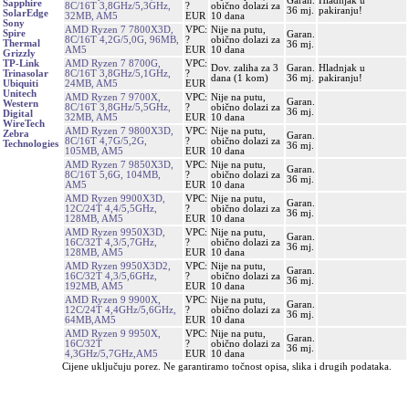
Garan.
Hladnjak u
Sapphire
8C/16T 3,8GHz/5,3GHz,
?
obično dolazi za
36 mj.
pakiranju!
SolarEdge
32MB, AM5
EUR
10 dana
Sony
AMD Ryzen 7 7800X3D,
VPC:
Nije na putu,
Spire
Garan.
8C/16T 4,2G/5,0G, 96MB,
?
obično dolazi za
Thermal
36 mj.
AM5
EUR
10 dana
Grizzly
AMD Ryzen 7 8700G,
VPC:
TP-Link
Dov. zaliha za 3
Garan.
Hladnjak u
8C/16T 3,8GHz/5,1GHz,
?
Trinasolar
dana (1 kom)
36 mj.
pakiranju!
24MB, AM5
EUR
Ubiquiti
Unitech
AMD Ryzen 7 9700X,
VPC:
Nije na putu,
Garan.
Western
8C/16T 3,8GHz/5,5GHz,
?
obično dolazi za
36 mj.
Digital
32MB, AM5
EUR
10 dana
WireTech
AMD Ryzen 7 9800X3D,
VPC:
Nije na putu,
Zebra
Garan.
8C/16T 4,7G/5,2G,
?
obično dolazi za
Technologies
36 mj.
105MB, AM5
EUR
10 dana
AMD Ryzen 7 9850X3D,
VPC:
Nije na putu,
Garan.
8C/16T 5,6G, 104MB,
?
obično dolazi za
36 mj.
AM5
EUR
10 dana
AMD Ryzen 9900X3D,
VPC:
Nije na putu,
Garan.
12C/24T 4,4/5,5GHz,
?
obično dolazi za
36 mj.
128MB, AM5
EUR
10 dana
AMD Ryzen 9950X3D,
VPC:
Nije na putu,
Garan.
16C/32T 4,3/5,7GHz,
?
obično dolazi za
36 mj.
128MB, AM5
EUR
10 dana
AMD Ryzen 9950X3D2,
VPC:
Nije na putu,
Garan.
16C/32T 4,3/5,6GHz,
?
obično dolazi za
36 mj.
192MB, AM5
EUR
10 dana
AMD Ryzen 9 9900X,
VPC:
Nije na putu,
Garan.
12C/24T 4,4GHz/5,6GHz,
?
obično dolazi za
36 mj.
64MB,AM5
EUR
10 dana
AMD Ryzen 9 9950X,
VPC:
Nije na putu,
Garan.
16C/32T
?
obično dolazi za
36 mj.
4,3GHz/5,7GHz,AM5
EUR
10 dana
Cijene uključuju porez. Ne garantiramo točnost opisa, slika i drugih podataka.