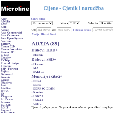
Cijene - Cjenik i narudžba
Acer
Sakrij filtre
ADATA
Valuta
Skladište
AMD
AOC
Asonic
Od:
do:
Filtriraj grupu
Asus Commercial
Akcije
Hitovi
Novi
Asus Consumer
Asus Open System
Avacom
ADATA (89)
BatterX
Canon B2B
Diskovi, HDD
+
Canon foto-video
Canon OPP
- Eksterni
C-Lion
Creality
Diskovi, SSD
+
EVTrip
Fractal Design
- Eksterni
F-Secure
- M.2
FSP - Fortron
Fujitsu
- SATA III
Gainward
Memorije i čitači
+
Genesis
Genius
- DDR4
Gigabyte
- DDR5
Intel
Intellinet
- DDR5 SO-DIMM
IPEVO
- Kartice
IQ
- USB 2.0
Kingston
LC Power
- USB 3.0
Lenovo
- USB-C
LG B2B
Cijene uključuju porez. Ne garantiramo točnost opisa, slika i drugih p
LG IT
Logitech