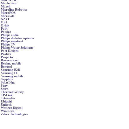
MAETONE
Manhattan
Maxell
Microline Robotics
MicroPOS
Microsoft
NZXT
OKI
Orink
Palit
Patriot
Philips audio
Philips dodatna oprema
Philips monitori
Philips TV
Philips Water Solutions
Port Designs
Profixx
Projecto
Razne stvari
Realme mobile
Renusol
Samsung B2B
Samsung IT
Samsung mobile
Sapphire
SolarEdge
Sony
Spire
Thermal Grizzly
TP-Link
Trinasolar
Ubiquiti
Unitech
Western Digital
WireTech
Zebra Technologies