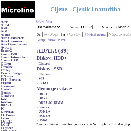
Cijene - Cjenik i narudžba
Acer
Sakrij filtre
ADATA
Valuta
Skladište
AMD
AOC
Asonic
Od:
do:
Filtriraj grupu
Asus Commercial
Akcije
Hitovi
Novi
Asus Consumer
Asus Open System
Avacom
ADATA (89)
BatterX
Canon B2B
Diskovi, HDD
+
Canon foto-video
Canon OPP
- Eksterni
C-Lion
Creality
Diskovi, SSD
+
EVTrip
Fractal Design
- Eksterni
F-Secure
- M.2
FSP - Fortron
Fujitsu
- SATA III
Gainward
Memorije i čitači
+
Genesis
Genius
- DDR4
Gigabyte
- DDR5
Intel
Intellinet
- DDR5 SO-DIMM
IPEVO
- Kartice
IQ
- USB 2.0
Kingston
LC Power
- USB 3.0
Lenovo
- USB-C
LG B2B
Cijene uključuju porez. Ne garantiramo točnost opisa, slika i drugih p
LG IT
Logitech