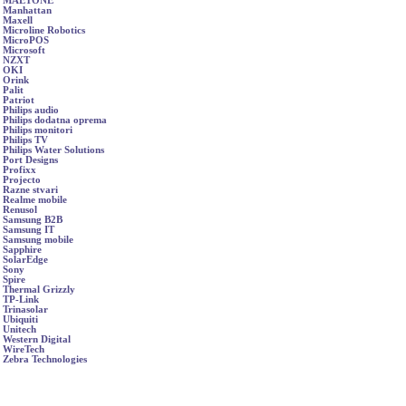
MAETONE
Manhattan
Maxell
Microline Robotics
MicroPOS
Microsoft
NZXT
OKI
Orink
Palit
Patriot
Philips audio
Philips dodatna oprema
Philips monitori
Philips TV
Philips Water Solutions
Port Designs
Profixx
Projecto
Razne stvari
Realme mobile
Renusol
Samsung B2B
Samsung IT
Samsung mobile
Sapphire
SolarEdge
Sony
Spire
Thermal Grizzly
TP-Link
Trinasolar
Ubiquiti
Unitech
Western Digital
WireTech
Zebra Technologies